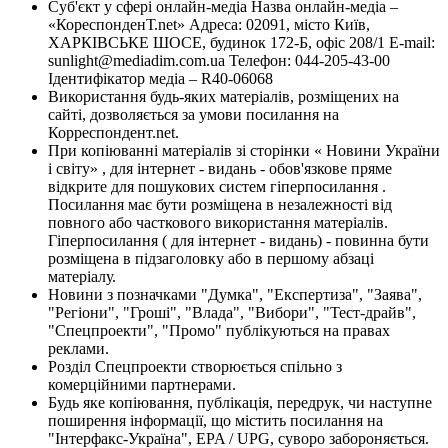
Суб'єкт у сфері онлайн-медіа Назва онлайн-медіа –
«КореспонденТ.net» Адреса: 02091, місто Київ,
ХАРКІВСЬКЕ ШОСЕ, будинок 172-Б, офіс 208/1 E-mail:
sunlight@mediadim.com.ua
Телефон: 044-205-43-00
Ідентифікатор медіа – R40-06068
Використання будь-яких матеріалів, розміщених на
сайті, дозволяється за умови посилання на
Корреспондент.net.
При копіюванні матеріалів зі сторінки « Новини України
і світу» , для інтернет - видань - обов'язкове пряме
відкрите для пошукових систем гіперпосилання .
Посилання має бути розміщена в незалежності від
повного або часткового використання матеріалів.
Гіперпосилання ( для інтернет - видань) - повинна бути
розміщена в підзаголовку або в першому абзаці
матеріалу.
Новини з позначками "Думка", "Експертиза", "Заява",
"Регіони", "Гроші", "Влада", "Вибори", "Тест-драйв",
"Спецпроекти", "Промо" публікуються на правах
реклами.
Розділ Спецпроекти створюється спільно з
комерційними партнерами.
Будь яке копіювання, публікація, передрук, чи наступне
поширення інформації, що містить посилання на
"Інтерфакс-Україна", EPA / UPG, суворо забороняється.