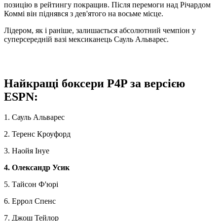
позицію в рейтингу покращив. Після перемоги над Річардом
Коммі він піднявся з дев'ятого на восьме місце.
Лідером, як і раніше, залишається абсолютний чемпіон у
суперсередній вазі мексиканець Сауль Альварес.
Найкращі боксери P4P за версією
ESPN:
1. Сауль Альварес
2. Теренс Кроуфорд
3. Наойя Інуе
4. Олександр Усик
5. Тайсон Ф'юрі
6. Еррол Спенс
7. Джош Тейлор