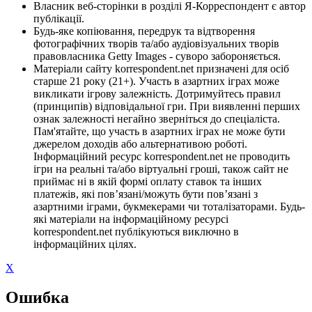
Власник веб-сторінки в розділі Я-Корреспондент є автор
публікації.
Будь-яке копіювання, передрук та відтворення
фотографічних творів та/або аудіовізуальних творів
правовласника Getty Images - суворо забороняється.
Матеріали сайту korrespondent.net призначені для осіб
старше 21 року (21+). Участь в азартних іграх може
викликати ігрову залежність. Дотримуйтесь правил
(принципів) відповідальної гри. При виявленні перших
ознак залежності негайно зверніться до спеціаліста.
Пам'ятайте, що участь в азартних іграх не може бути
джерелом доходів або альтернативою роботі.
Інформаційний ресурс korrespondent.net не проводить
ігри на реальні та/або віртуальні гроші, також сайт не
приймає ні в якій формі оплату ставок та інших
платежів, які пов’язані/можуть бути пов’язані з
азартними іграми, букмекерами чи тоталізаторами. Будь-
які матеріали на інформаційному ресурсі
korrespondent.net публікуються виключно в
інформаційних цілях.
X
Ошибка