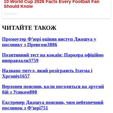
ЧИТАЙТЕ ТАКОЖ
Промоутер Ф’юрі оцінив виступ Джошуа у
поєдинку з Пренгою
3886
Позитивний тест на кокаїн: Паркера офіційно
виправдали
3759
Названо титул, який розіграють Ітаума і
Хрговіч
1657
Верховен пояснив, коли погодиться на другий
бій з Усиком
808
Екстренер Джошуа пояснив, чим небезпечний
поєдинок з Ф’юрі
751