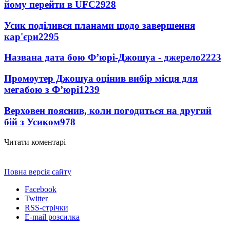
йому перейти в UFC
2928
Усик поділився планами щодо завершення
кар'єри
2295
Названа дата бою Ф’юрі-Джошуа - джерело
2223
Промоутер Джошуа оцінив вибір місця для
мегабою з Ф’юрі
1239
Верховен пояснив, коли погодиться на другий
бій з Усиком
978
Читати коментарі
Повна версія сайту
Facebook
Twitter
RSS-стрічки
E-mail розсилка