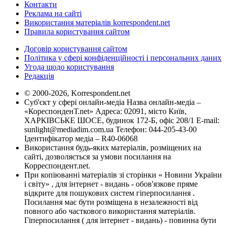
Контакти
Реклама на сайті
Використання матеріалів korrespondent.net
Правила користування сайтом
Договір користування сайтом
Політика у сфері конфіденційності і персональних даних
Угода щодо користування
Редакція
© 2000-2026, Korrespondent.net
Суб'єкт у сфері онлайн-медіа Назва онлайн-медіа –
«КореспонденТ.net» Адреса: 02091, місто Київ,
ХАРКІВСЬКЕ ШОСЕ, будинок 172-Б, офіс 208/1 E-mail:
sunlight@mediadim.com.ua
Телефон: 044-205-43-00
Ідентифікатор медіа – R40-06068
Використання будь-яких матеріалів, розміщених на
сайті, дозволяється за умови посилання на
Корреспондент.net.
При копіюванні матеріалів зі сторінки « Новини України
і світу» , для інтернет - видань - обов'язкове пряме
відкрите для пошукових систем гіперпосилання .
Посилання має бути розміщена в незалежності від
повного або часткового використання матеріалів.
Гіперпосилання ( для інтернет - видань) - повинна бути