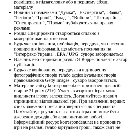
розміщена в підзаголовку або в першому абзаці
матеріалу.
Новини з позначками "Думка", "Експертиза", "Заява",
"Регіони", "Гроші", "Влада", "Вибори", "Тест-драйв",
"Спецпроекти", "Промо" публікуються на правах
реклами.
Розділ Спецпроекти створюється спільно з
комерційними партнерами.
Будь яке копіювання, публікація, передрук, чи наступне
поширення інформації, що містить посилання на
"Інтерфакс-Україна", EPA / UPG, суворо забороняється.
Власник веб-сторінки в розділі Я-Корреспондент є автор
публікації.
Будь-яке копіювання, передрук та відтворення
фотографічних творів та/або аудіовізуальних творів
правовласника Getty Images - суворо забороняється.
Матеріали сайту korrespondent.net призначені для осіб
старше 21 року (21+). Участь в азартних іграх може
викликати ігрову залежність. Дотримуйтесь правил
(принципів) відповідальної гри. При виявленні перших
ознак залежності негайно зверніться до спеціаліста.
Пам'ятайте, що участь в азартних іграх не може бути
джерелом доходів або альтернативою роботі.
Інформаційний ресурс korrespondent.net не проводить
ігри на реальні та/або віртуальні гроші, також сайт не