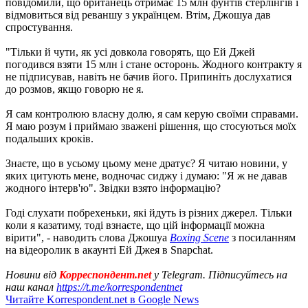
повідомили, що британець отримає 15 млн фунтів стерлінгів і
відмовиться від реваншу з українцем. Втім, Джошуа дав
спростування.
"Тільки й чути, як усі довкола говорять, що Ей Джей
погодився взяти 15 млн і стане осторонь. Жодного контракту я
не підписував, навіть не бачив його. Припиніть дослухатися
до розмов, якщо говорю не я.
Я сам контролюю власну долю, я сам керую своїми справами.
Я маю розум і приймаю зважені рішення, що стосуються моїх
подальших кроків.
Знаєте, що в усьому цьому мене дратує? Я читаю новини, у
яких цитують мене, водночас сиджу і думаю: "Я ж не давав
жодного інтерв'ю". Звідки взято інформацію?
Годі слухати побрехеньки, які йдуть із різних джерел. Тільки
коли я казатиму, тоді взнаєте, що цій інформації можна
вірити", - наводить слова Джошуа
Boxing Scene
з посиланням
на відеоролик в акаунті Ей Джея в Snapchat.
Новини від
Корреспондент.net
у Telegram. Підписуйтесь на
наш канал
https://t.me/korrespondentnet
Читайте Korrespondent.net в Google News