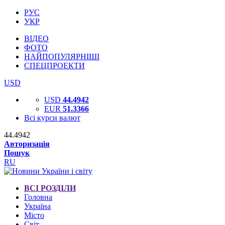
РУС
УКР
ВІДЕО
ФОТО
НАЙПОПУЛЯРНІШІ
СПЕЦПРОЕКТИ
USD
USD
44.4942
EUR
51.3366
Всі курси валют
44.4942
Авторизація
Пошук
RU
ВСІ РОЗДІЛИ
Головна
Україна
Місто
Світ