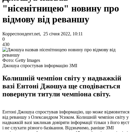
"нісенітницею" новину про
відмову від реваншу
Корреспондент.net, 25 січня 2022, 10:11
0
430
Фото: Getty Images
Джошуа спростував інформацію ЗМІ
Колишній чемпіон світу у надважкій
вазі Ентоні Джошуа ще сподівається
повернути титули чемпіона світу.
Ентоні Джошуа спростував інформацію, що може відмовитися
від реваншу з Олександром Усиком. Колишній чемпіон світу у
надважкій вазі закликав довіряти інформації тільки з його вуст
і не слухати різного базікання. Відзначимо, раніше ЗМІ