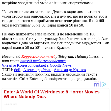
потрібно узгодити всі умови з іншими спортсменами.
"Зараз ми пливемо за течією. Дуже складно домовитися з
усіма сторонами одночасно, але я думаю, що на початку або в
середині лютого ми приймемо остаточне рішення. Який бій
буде наступним? 50 на 50. Зараз шанси 50 на 50.
Не маю цілковитої впевненості, я не впевнений на 100
відсотків, що Усик у наступному бою битиметься з Ф'юрі. Але
водночас я даю 50 відсотків, що цей поєдинок відбудеться. Так
наразі шанси 50 на 50", - сказав Красюк.
Новини від
Корреспондент.net
у Telegram. Підписуйтесь на
наш канал
https://t.me/korrespondentnet
Читайте Korrespondent.net в Google News
ТЕГИ:
бой
,
Александр Усик
,
Александр Красюк
Якщо ви помітили помилку, виділіть необхідний текст і
натисніть Ctrl + Enter, щоб повідомити про це редакцію.