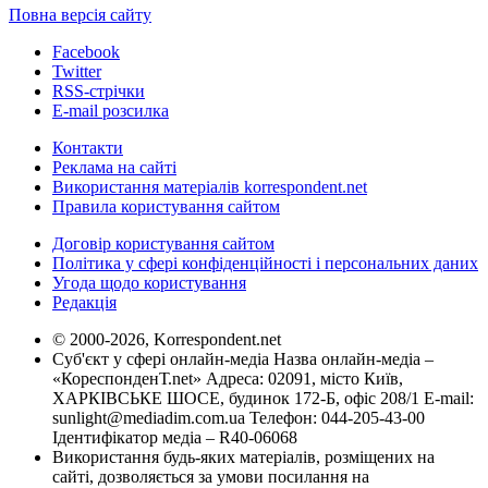
Повна версія сайту
Facebook
Twitter
RSS-стрічки
E-mail розсилка
Контакти
Реклама на сайті
Використання матеріалів korrespondent.net
Правила користування сайтом
Договір користування сайтом
Політика у сфері конфіденційності і персональних даних
Угода щодо користування
Редакція
© 2000-2026, Korrespondent.net
Суб'єкт у сфері онлайн-медіа Назва онлайн-медіа –
«КореспонденТ.net» Адреса: 02091, місто Київ,
ХАРКІВСЬКЕ ШОСЕ, будинок 172-Б, офіс 208/1 E-mail:
sunlight@mediadim.com.ua
Телефон: 044-205-43-00
Ідентифікатор медіа – R40-06068
Використання будь-яких матеріалів, розміщених на
сайті, дозволяється за умови посилання на