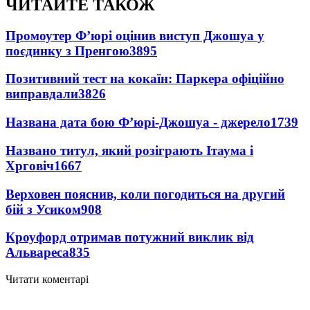
ЧИТАЙТЕ ТАКОЖ
Промоутер Ф’юрі оцінив виступ Джошуа у
поєдинку з Пренгою
3895
Позитивний тест на кокаїн: Паркера офіційно
виправдали
3826
Названа дата бою Ф’юрі-Джошуа - джерело
1739
Названо титул, який розіграють Ітаума і
Хрговіч
1667
Верховен пояснив, коли погодиться на другий
бій з Усиком
908
Кроуфорд отримав потужний виклик від
Альвареса
835
Читати коментарі