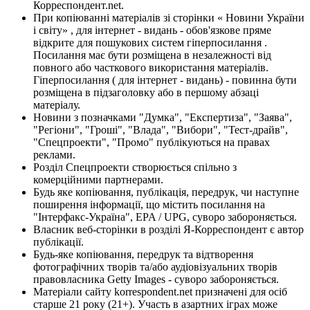
Корреспондент.net.
При копіюванні матеріалів зі сторінки « Новини України
і світу» , для інтернет - видань - обов'язкове пряме
відкрите для пошукових систем гіперпосилання .
Посилання має бути розміщена в незалежності від
повного або часткового використання матеріалів.
Гіперпосилання ( для інтернет - видань) - повинна бути
розміщена в підзаголовку або в першому абзаці
матеріалу.
Новини з позначками "Думка", "Експертиза", "Заява",
"Регіони", "Гроші", "Влада", "Вибори", "Тест-драйв",
"Спецпроекти", "Промо" публікуються на правах
реклами.
Розділ Спецпроекти створюється спільно з
комерційними партнерами.
Будь яке копіювання, публікація, передрук, чи наступне
поширення інформації, що містить посилання на
"Інтерфакс-Україна", EPA / UPG, суворо забороняється.
Власник веб-сторінки в розділі Я-Корреспондент є автор
публікації.
Будь-яке копіювання, передрук та відтворення
фотографічних творів та/або аудіовізуальних творів
правовласника Getty Images - суворо забороняється.
Матеріали сайту korrespondent.net призначені для осіб
старше 21 року (21+). Участь в азартних іграх може