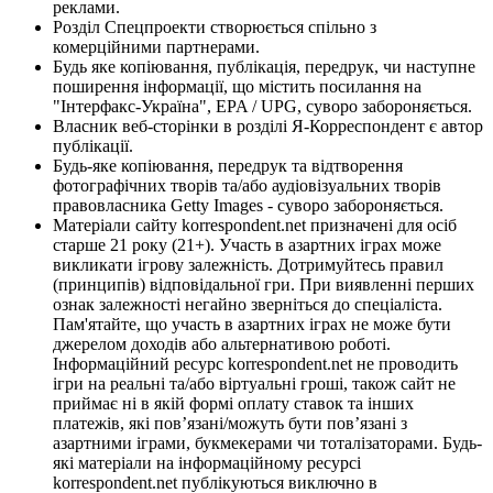
реклами.
Розділ Спецпроекти створюється спільно з
комерційними партнерами.
Будь яке копіювання, публікація, передрук, чи наступне
поширення інформації, що містить посилання на
"Інтерфакс-Україна", EPA / UPG, суворо забороняється.
Власник веб-сторінки в розділі Я-Корреспондент є автор
публікації.
Будь-яке копіювання, передрук та відтворення
фотографічних творів та/або аудіовізуальних творів
правовласника Getty Images - суворо забороняється.
Матеріали сайту korrespondent.net призначені для осіб
старше 21 року (21+). Участь в азартних іграх може
викликати ігрову залежність. Дотримуйтесь правил
(принципів) відповідальної гри. При виявленні перших
ознак залежності негайно зверніться до спеціаліста.
Пам'ятайте, що участь в азартних іграх не може бути
джерелом доходів або альтернативою роботі.
Інформаційний ресурс korrespondent.net не проводить
ігри на реальні та/або віртуальні гроші, також сайт не
приймає ні в якій формі оплату ставок та інших
платежів, які пов’язані/можуть бути пов’язані з
азартними іграми, букмекерами чи тоталізаторами. Будь-
які матеріали на інформаційному ресурсі
korrespondent.net публікуються виключно в