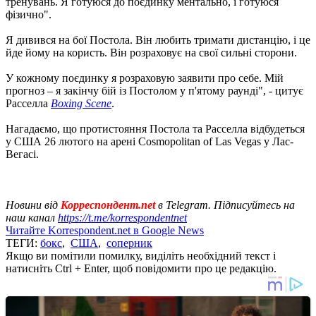
тренувань. Я готуюся до поєдинку ментально, і готуюся
фізично".
Я дивився на бої Постола. Він любить тримати дистанцію, і це
йде йому на користь. Він розраховує на свої сильні сторони.
У кожному поєдинку я розраховую заявити про себе. Мій
прогноз – я закінчу бій із Постолом у п'ятому раунді", - цитує
Расселла
Boxing Scene
.
Нагадаємо, що протистояння Постола та Расселла відбудеться
у США 26 лютого на арені Cosmopolitan of Las Vegas у Лас-
Вегасі.
Новини від
Корреспондент.net
в Telegram. Підписуйтесь на
наш канал
https://t.me/korrespondentnet
Читайте Korrespondent.net в Google News
ТЕГИ:
бокс
,
США
,
соперник
Якщо ви помітили помилку, виділіть необхідний текст і
натисніть Ctrl + Enter, щоб повідомити про це редакцію.