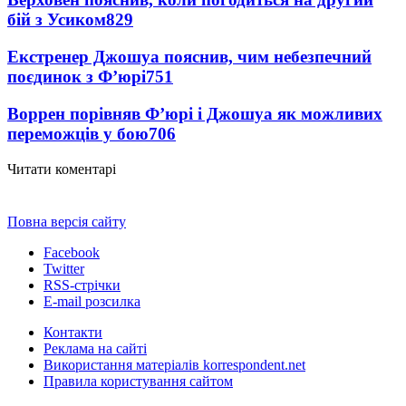
бій з Усиком
829
Екстренер Джошуа пояснив, чим небезпечний
поєдинок з Ф’юрі
751
Воррен порівняв Ф’юрі і Джошуа як можливих
переможців у бою
706
Читати коментарі
Повна версія сайту
Facebook
Twitter
RSS-стрічки
E-mail розсилка
Контакти
Реклама на сайті
Використання матеріалів korrespondent.net
Правила користування сайтом