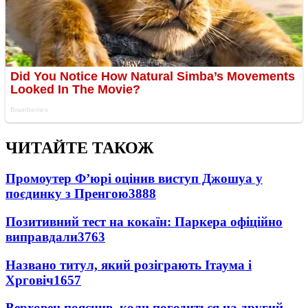
ЧИТАЙТЕ ТАКОЖ
Промоутер Ф’юрі оцінив виступ Джошуа у
поєдинку з Пренгою
3888
Позитивний тест на кокаїн: Паркера офіційно
виправдали
3763
Названо титул, який розіграють Ітаума і
Хрговіч
1657
Верховен пояснив, коли погодиться на другий