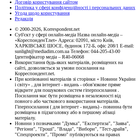
Договір користування сайтом
Політика у сфері конфіденційності і персональних даних
Угода щодо користування
Редакція
© 2000-2026, Korrespondent.net
Суб'єкт у сфері онлайн-медіа Назва онлайн-медіа –
«КореспонденТ.net» Адреса: 02091, місто Київ,
ХАРКІВСЬКЕ ШОСЕ, будинок 172-Б, офіс 208/1 E-mail:
sunlight@mediadim.com.ua
Телефон: 044-205-43-00
Ідентифікатор медіа – R40-06068
Використання будь-яких матеріалів, розміщених на
сайті, дозволяється за умови посилання на
Корреспондент.net.
При копіюванні матеріалів зі сторінки « Новини України
і світу» , для інтернет - видань - обов'язкове пряме
відкрите для пошукових систем гіперпосилання .
Посилання має бути розміщена в незалежності від
повного або часткового використання матеріалів.
Гіперпосилання ( для інтернет - видань) - повинна бути
розміщена в підзаголовку або в першому абзаці
матеріалу.
Новини з позначками "Думка", "Експертиза", "Заява",
"Регіони", "Гроші", "Влада", "Вибори", "Тест-драйв",
"Спецпроекти", "Промо" публікуються на правах