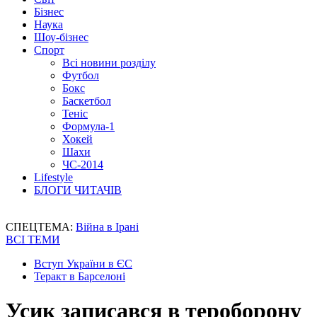
Бізнес
Наука
Шоу-бізнес
Спорт
Всі новини розділу
Футбол
Бокс
Баскетбол
Теніс
Формула-1
Хокей
Шахи
ЧС-2014
Lifestyle
БЛОГИ ЧИТАЧІВ
СПЕЦТЕМА:
Війна в Ірані
ВСІ ТЕМИ
Вступ України в ЄС
Теракт в Барселоні
Усик записався в тероборону