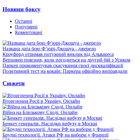
Новини боксу
Останні
Популярні
Коментовані
Названа дата бою Ф’юрі-Джошуа - джерело
Кроуфорд отримав потужний виклик від Альвареса
Верховен пояснив, коли погодиться на другий бій з Усиком
Паркер прокоментував скасування своєї дискваліфікації
Позитивний тест на кокаїн: Паркера офіційно виправдали
Сюжети
Вторгнення Росії в Україну. Онлайн
Війна на Близькому Сході. Онлайн
Бенкет генералів. Наслідки вибуху в Москві
Брудні технології. Атаки РФ на вибори у Франції