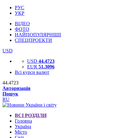
РУС
УКР
ВІДЕО
ФОТО
НАЙПОПУЛЯРНІШІ
СПЕЦПРОЕКТИ
USD
USD
44.4723
EUR
51.3096
Всі курси валют
44.4723
Авторизація
Пошук
RU
ВСІ РОЗДІЛИ
Головна
Україна
Місто
Світ