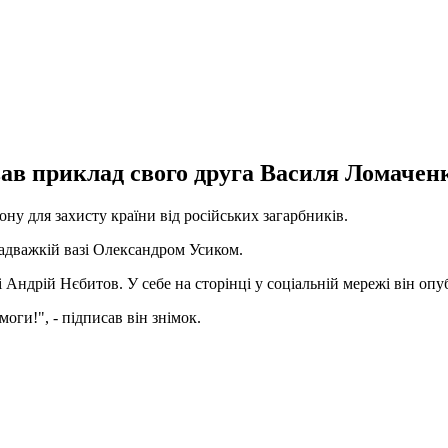
вав приклад свого друга Василя Ломачен
у для захисту країни від російських загарбників.
адважкій вазі Олександром Усиком.
 Андрій Нєбитов. У себе на сторінці у соціальній мережі він опу
оги!", - підписав він знімок.