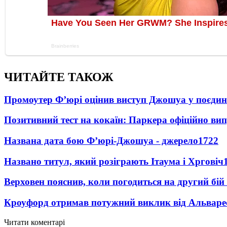
ЧИТАЙТЕ ТАКОЖ
Промоутер Ф’юрі оцінив виступ Джошуа у поєди
Позитивний тест на кокаїн: Паркера офіційно ви
Названа дата бою Ф’юрі-Джошуа - джерело
1722
Названо титул, який розіграють Ітаума і Хрговіч
Верховен пояснив, коли погодиться на другий бій
Кроуфорд отримав потужний виклик від Альваре
Читати коментарі