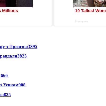
нку з Пренгою
3895
правдали
3823
1666
 з Усиком
908
са
835