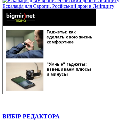
Ескалація для Європи. Російський дрон в Лейпцигу
ВИБІР РЕДАКТОРА