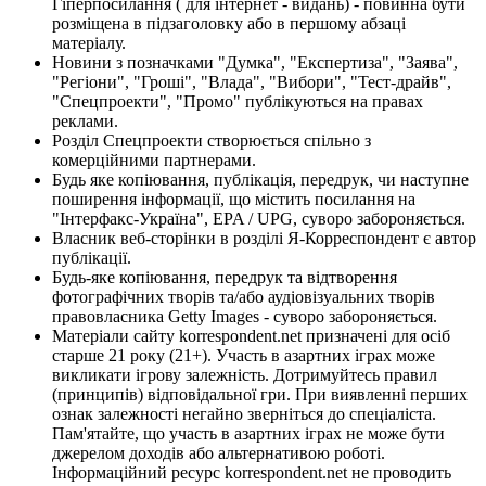
Гіперпосилання ( для інтернет - видань) - повинна бути
розміщена в підзаголовку або в першому абзаці
матеріалу.
Новини з позначками "Думка", "Експертиза", "Заява",
"Регіони", "Гроші", "Влада", "Вибори", "Тест-драйв",
"Спецпроекти", "Промо" публікуються на правах
реклами.
Розділ Спецпроекти створюється спільно з
комерційними партнерами.
Будь яке копіювання, публікація, передрук, чи наступне
поширення інформації, що містить посилання на
"Інтерфакс-Україна", EPA / UPG, суворо забороняється.
Власник веб-сторінки в розділі Я-Корреспондент є автор
публікації.
Будь-яке копіювання, передрук та відтворення
фотографічних творів та/або аудіовізуальних творів
правовласника Getty Images - суворо забороняється.
Матеріали сайту korrespondent.net призначені для осіб
старше 21 року (21+). Участь в азартних іграх може
викликати ігрову залежність. Дотримуйтесь правил
(принципів) відповідальної гри. При виявленні перших
ознак залежності негайно зверніться до спеціаліста.
Пам'ятайте, що участь в азартних іграх не може бути
джерелом доходів або альтернативою роботі.
Інформаційний ресурс korrespondent.net не проводить