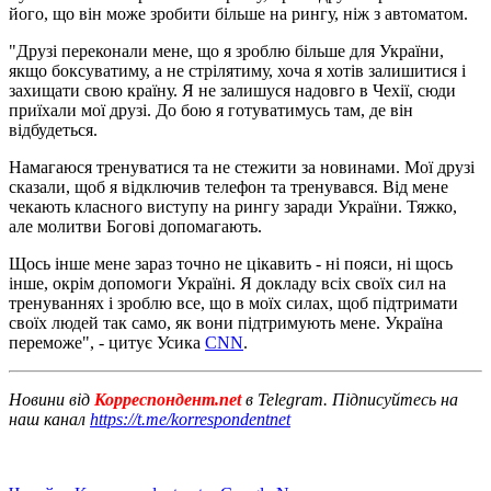
його, що він може зробити більше на рингу, ніж з автоматом.
"Друзі переконали мене, що я зроблю більше для України,
якщо боксуватиму, а не стрілятиму, хоча я хотів залишитися і
захищати свою країну. Я не залишуся надовго в Чехії, сюди
приїхали мої друзі. До бою я готуватимусь там, де він
відбудеться.
Намагаюся тренуватися та не стежити за новинами. Мої друзі
сказали, щоб я відключив телефон та тренувався. Від мене
чекають класного виступу на рингу заради України. Тяжко,
але молитви Богові допомагають.
Щось інше мене зараз точно не цікавить - ні пояси, ні щось
інше, окрім допомоги Україні. Я докладу всіх своїх сил на
тренуваннях і зроблю все, що в моїх силах, щоб підтримати
своїх людей так само, як вони підтримують мене. Україна
переможе", - цитує Усика
CNN
.
Новини від
Корреспондент.net
в Telegram. Підписуйтесь на
наш канал
https://t.me/korrespondentnet