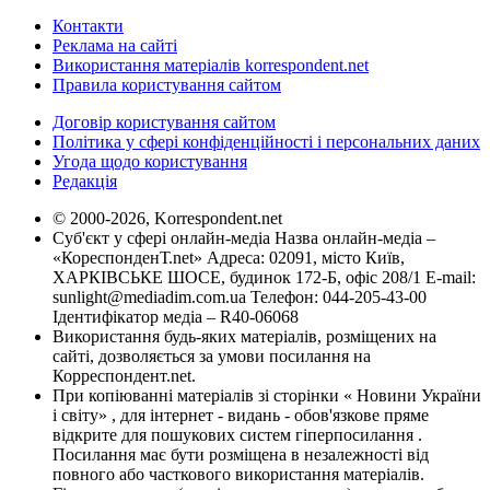
Контакти
Реклама на сайті
Використання матеріалів korrespondent.net
Правила користування сайтом
Договір користування сайтом
Політика у сфері конфіденційності і персональних даних
Угода щодо користування
Редакція
© 2000-2026, Korrespondent.net
Суб'єкт у сфері онлайн-медіа Назва онлайн-медіа –
«КореспонденТ.net» Адреса: 02091, місто Київ,
ХАРКІВСЬКЕ ШОСЕ, будинок 172-Б, офіс 208/1 E-mail:
sunlight@mediadim.com.ua
Телефон: 044-205-43-00
Ідентифікатор медіа – R40-06068
Використання будь-яких матеріалів, розміщених на
сайті, дозволяється за умови посилання на
Корреспондент.net.
При копіюванні матеріалів зі сторінки « Новини України
і світу» , для інтернет - видань - обов'язкове пряме
відкрите для пошукових систем гіперпосилання .
Посилання має бути розміщена в незалежності від
повного або часткового використання матеріалів.