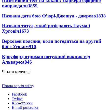
Позитивний тест на кокаїн: Паркера офіційно
виправдали
3859
Названа дата бою Ф’юрі-Джошуа - джерело
1838
Названо титул, який розіграють Ітаума і
Хрговіч
1673
Верховен пояснив, коли погодиться на другий
бій з Усиком
910
Кроуфорд отримав потужний виклик від
Альвареса
846
Читати коментарі
Повна версія сайту
Facebook
Twitter
RSS-стрічки
E-mail розсилка