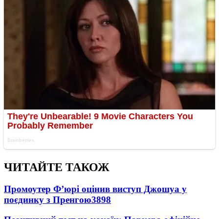
ЧИТАЙТЕ ТАКОЖ
Промоутер Ф’юрі оцінив виступ Джошуа у
поєдинку з Пренгою
3898