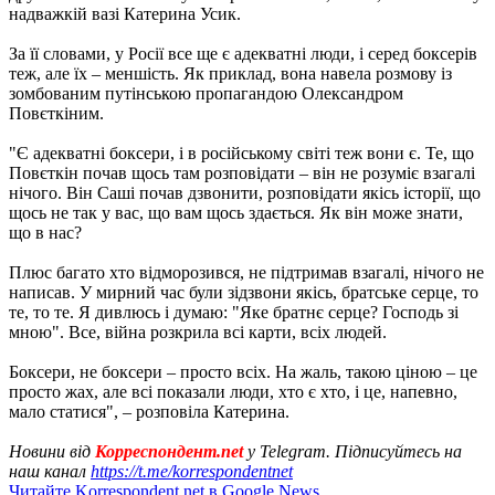
надважкій вазі Катерина Усик.
За її словами, у Росії все ще є адекватні люди, і серед боксерів
теж, але їх – меншість. Як приклад, вона навела розмову із
зомбованим путінською пропагандою Олександром
Повєткіним.
"Є адекватні боксери, і в російському світі теж вони є. Те, що
Повєткін почав щось там розповідати – він не розуміє взагалі
нічого. Він Саші почав дзвонити, розповідати якісь історії, що
щось не так у вас, що вам щось здається. Як він може знати,
що в нас?
Плюс багато хто відморозився, не підтримав взагалі, нічого не
написав. У мирний час були зідзвони якісь, братське серце, то
те, то те. Я дивлюсь і думаю: "Яке братнє серце? Господь зі
мною". Все, війна розкрила всі карти, всіх людей.
Боксери, не боксери – просто всіх. На жаль, такою ціною – це
просто жах, але всі показали люди, хто є хто, і це, напевно,
мало статися", – розповіла Катерина.
Новини від
Корреспондент.net
у Telegram. Підписуйтесь на
наш канал
https://t.me/korrespondentnet
Читайте Korrespondent.net в Google News