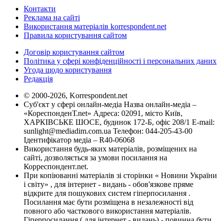
Контакти
Реклама на сайті
Використання матеріалів korrespondent.net
Правила користування сайтом
Договір користування сайтом
Політика у сфері конфіденційності і персональних даних
Угода щодо користування
Редакція
© 2000-2026, Korrespondent.net
Суб'єкт у сфері онлайн-медіа Назва онлайн-медіа –
«КореспонденТ.net» Адреса: 02091, місто Київ,
ХАРКІВСЬКЕ ШОСЕ, будинок 172-Б, офіс 208/1 E-mail:
sunlight@mediadim.com.ua
Телефон: 044-205-43-00
Ідентифікатор медіа – R40-06068
Використання будь-яких матеріалів, розміщених на
сайті, дозволяється за умови посилання на
Корреспондент.net.
При копіюванні матеріалів зі сторінки « Новини України
і світу» , для інтернет - видань - обов'язкове пряме
відкрите для пошукових систем гіперпосилання .
Посилання має бути розміщена в незалежності від
повного або часткового використання матеріалів.
Гіперпосилання ( для інтернет - видань) - повинна бути