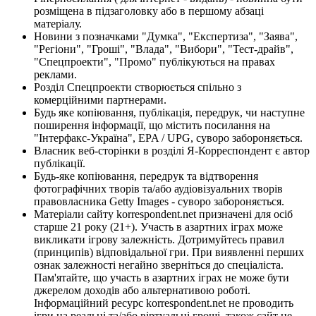
розміщена в підзаголовку або в першому абзаці
матеріалу.
Новини з позначками "Думка", "Експертиза", "Заява",
"Регіони", "Гроші", "Влада", "Вибори", "Тест-драйв",
"Спецпроекти", "Промо" публікуються на правах
реклами.
Розділ Спецпроекти створюється спільно з
комерційними партнерами.
Будь яке копіювання, публікація, передрук, чи наступне
поширення інформації, що містить посилання на
"Інтерфакс-Україна", EPA / UPG, суворо забороняється.
Власник веб-сторінки в розділі Я-Корреспондент є автор
публікації.
Будь-яке копіювання, передрук та відтворення
фотографічних творів та/або аудіовізуальних творів
правовласника Getty Images - суворо забороняється.
Матеріали сайту korrespondent.net призначені для осіб
старше 21 року (21+). Участь в азартних іграх може
викликати ігрову залежність. Дотримуйтесь правил
(принципів) відповідальної гри. При виявленні перших
ознак залежності негайно зверніться до спеціаліста.
Пам'ятайте, що участь в азартних іграх не може бути
джерелом доходів або альтернативою роботі.
Інформаційний ресурс korrespondent.net не проводить
ігри на реальні та/або віртуальні гроші, також сайт не