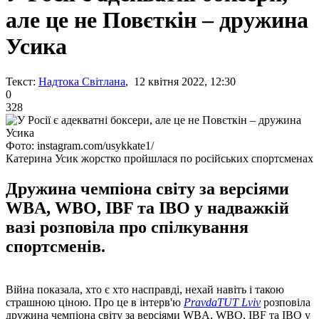
але це не Повєткін – дружина
Усика
Текст:
Надтока Світлана
, 12 квітня 2022, 12:30
0
328
Фото: instagram.com/usykkate1/
Катерина Усик жорстко пройшлася по російських спортсменах
Дружина чемпіона світу за версіями
WBA, WBO, IBF та IBO у надважкій
вазі розповіла про спілкування
спортсменів.
Війна показала, хто є хто насправді, нехай навіть і такою
страшною ціною. Про це в інтерв'ю
PravdaTUT Lviv
розповіла
дружина чемпіона світу за версіями WBA, WBO, IBF та IBO у