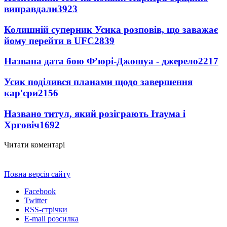
виправдали
3923
Колишній суперник Усика розповів, що заважає
йому перейти в UFC
2839
Названа дата бою Ф’юрі-Джошуа - джерело
2217
Усик поділився планами щодо завершення
кар'єри
2156
Названо титул, який розіграють Ітаума і
Хрговіч
1692
Читати коментарі
Повна версія сайту
Facebook
Twitter
RSS-стрічки
E-mail розсилка