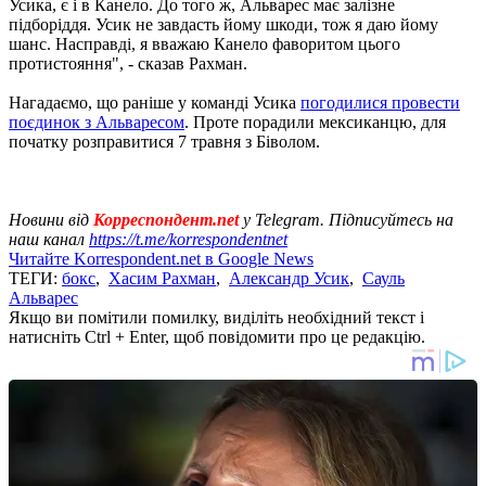
Усика, є і в Канело. До того ж, Альварес має залізне
підборіддя. Усик не завдасть йому шкоди, тож я даю йому
шанс. Насправді, я вважаю Канело фаворитом цього
протистояння", - сказав Рахман.
Нагадаємо, що раніше у команді Усика
погодилися провести
поєдинок з Альваресом
. Проте порадили мексиканцю, для
початку розправитися 7 травня з Біволом.
Новини від
Корреспондент.net
у Telegram. Підписуйтесь на
наш канал
https://t.me/korrespondentnet
Читайте Korrespondent.net в Google News
ТЕГИ:
бокс
,
Хасим Рахман
,
Александр Усик
,
Сауль
Альварес
Якщо ви помітили помилку, виділіть необхідний текст і
натисніть Ctrl + Enter, щоб повідомити про це редакцію.