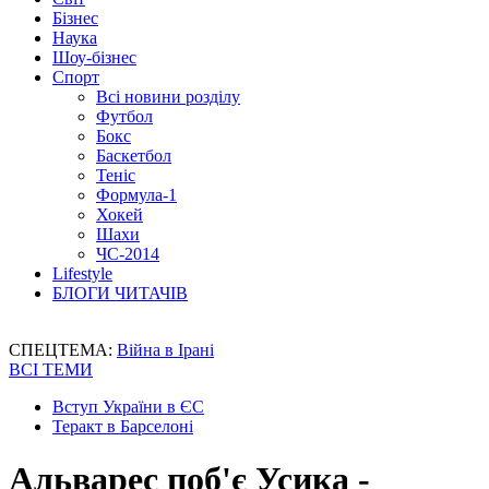
Бізнес
Наука
Шоу-бізнес
Спорт
Всі новини розділу
Футбол
Бокс
Баскетбол
Теніс
Формула-1
Хокей
Шахи
ЧС-2014
Lifestyle
БЛОГИ ЧИТАЧІВ
СПЕЦТЕМА:
Війна в Ірані
ВСІ ТЕМИ
Вступ України в ЄС
Теракт в Барселоні
Альварес поб'є Усика -