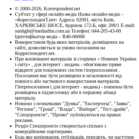
© 2000-2026, Korrespondent.net
Суб'єкт у сфері онлайн-медіа Назва онлайн-медіа –
«КореспонденТ.net» Адреса: 02091, місто Київ,
ХАРКІВСЬКЕ ШОСЕ, будинок 172-Б, офіс 208/1 E-mail:
sunlight@mediadim.com.ua
Телефон: 044-205-43-00
Ідентифікатор медіа – R40-06068
Використання будь-яких матеріалів, розміщених на
сайті, дозволяється за умови посилання на
Корреспондент.net.
При копіюванні матеріалів зі сторінки « Новини України
і світу» , для інтернет - видань - обов'язкове пряме
відкрите для пошукових систем гіперпосилання .
Посилання має бути розміщена в незалежності від
повного або часткового використання матеріалів.
Гіперпосилання ( для інтернет - видань) - повинна бути
розміщена в підзаголовку або в першому абзаці
матеріалу.
Новини з позначками "Думка", "Експертиза", "Заява",
"Регіони", "Гроші", "Влада", "Вибори", "Тест-драйв",
"Спецпроекти", "Промо" публікуються на правах
реклами.
Розділ Спецпроекти створюється спільно з
комерційними партнерами.
Будь яке копіювання, публікація, передрук, чи наступне