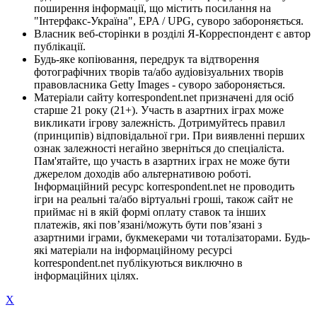
поширення інформації, що містить посилання на
"Інтерфакс-Україна", EPA / UPG, суворо забороняється.
Власник веб-сторінки в розділі Я-Корреспондент є автор
публікації.
Будь-яке копіювання, передрук та відтворення
фотографічних творів та/або аудіовізуальних творів
правовласника Getty Images - суворо забороняється.
Матеріали сайту korrespondent.net призначені для осіб
старше 21 року (21+). Участь в азартних іграх може
викликати ігрову залежність. Дотримуйтесь правил
(принципів) відповідальної гри. При виявленні перших
ознак залежності негайно зверніться до спеціаліста.
Пам'ятайте, що участь в азартних іграх не може бути
джерелом доходів або альтернативою роботі.
Інформаційний ресурс korrespondent.net не проводить
ігри на реальні та/або віртуальні гроші, також сайт не
приймає ні в якій формі оплату ставок та інших
платежів, які пов’язані/можуть бути пов’язані з
азартними іграми, букмекерами чи тоталізаторами. Будь-
які матеріали на інформаційному ресурсі
korrespondent.net публікуються виключно в
інформаційних цілях.
X