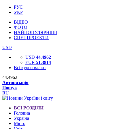
РУС
УКР
ВІДЕО
ФОТО
НАЙПОПУЛЯРНІШІ
СПЕЦПРОЕКТИ
USD
USD
44.4962
EUR
51.3814
Всі курси валют
44.4962
Авторизація
Пошук
RU
ВСІ РОЗДІЛИ
Головна
Україна
Місто
Світ