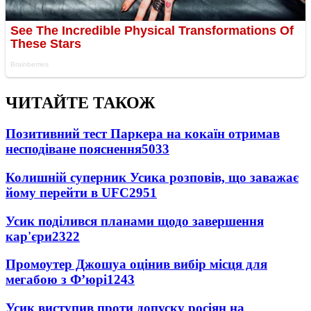
ЧИТАЙТЕ ТАКОЖ
Позитивний тест Паркера на кокаїн отримав
несподіване пояснення
5033
Колишній суперник Усика розповів, що заважає
йому перейти в UFC
2951
Усик поділився планами щодо завершення
кар'єри
2322
Промоутер Джошуа оцінив вибір місця для
мегабою з Ф’юрі
1243
Усик виступив проти допуску росіян на