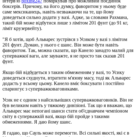
інтерв'ю
boxing247
поміркував про можливий поєдинок
боксерів. Причому, на його думку, фаворитом у ньому буде
саме мексиканець, навіть незважаючи на те, що йому
доведеться сильно додати у вазі. Адже, за словами Рахмана,
такий бій може відбутися лише з лімітом 201 фунт (до 91 кг,
ліміт крузервейту).
"Я б хотів, щоб Альварес зустрівся з Усиком у вазі з лімітом
201 фунт. Думаю, у нього є шанс. Він може бути навіть
фаворитом. Так, можна сказати, що Канело занадто малий для
суперважкої ваги, але зауважте, я не просто так сказав 201
фунт.
Якщо бій відбудеться з таким обмеженням у вазі, то Усику
доведеться схуднути, втратити м'язову масу, тоді як Альварес
додасть у всьому цьому. Канело вміє боксувати і постійно
спарингує з суперважковаговиками.
Усик не є одним з найсильніших суперважковаговиків. Він не
був великим навіть у тяжкому дивізіоні. Так що я вважаю, що
Альварес має непогані шанси стати об'єднавчим чемпіоном
світу в суперважкій вазі, якщо бій пройде з такими
обмеженнями. Я даю йому шанс.
Я гадаю, що Сауль може перемогти. Всі сильні якості, які є в