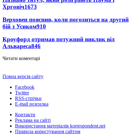
Хрговіч
1673
Верховен пояснив, коли погодиться на другий
бій з Усиком
910
Кроуфорд отримав потужний виклик від
Альвареса
846
Читати коментарі
Повна версія сайту
Facebook
Twitter
RSS-стрічки
E-mail розсилка
Контакти
Реклама на сайті
Використання матеріалів korrespondent.net
Правила користування сайтом