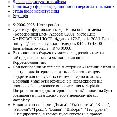
Договір користування сайтом
Політика у сфері конфіденційності і персональних даних
Угода щодо користування
Редакція
© 2000-2026, Korrespondent.net
Суб'єкт у сфері онлайн-медіа Назва онлайн-медіа –
«КореспонденТ.net» Адреса: 02091, місто Київ,
ХАРКІВСЬКЕ ШОСЕ, будинок 172-Б, офіс 208/1 E-mail:
sunlight@mediadim.com.ua
Телефон: 044-205-43-00
Ідентифікатор медіа – R40-06068
Використання будь-яких матеріалів, розміщених на
сайті, дозволяється за умови посилання на
Корреспондент.net.
При копіюванні матеріалів зі сторінки « Новини України
і світу» , для інтернет - видань - обов'язкове пряме
відкрите для пошукових систем гіперпосилання .
Посилання має бути розміщена в незалежності від
повного або часткового використання матеріалів.
Гіперпосилання ( для інтернет - видань) - повинна бути
розміщена в підзаголовку або в першому абзаці
матеріалу.
Новини з позначками "Думка", "Експертиза", "Заява",
"Регіони", "Гроші", "Влада", "Вибори", "Тест-драйв",
"Спецпроекти", "Промо" публікуються на правах