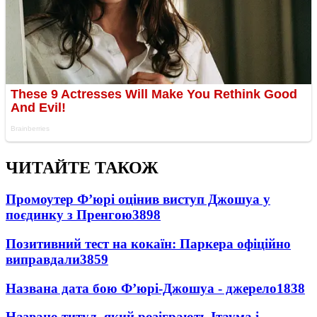
ЧИТАЙТЕ ТАКОЖ
Промоутер Ф’юрі оцінив виступ Джошуа у
поєдинку з Пренгою
3898
Позитивний тест на кокаїн: Паркера офіційно
виправдали
3859
Названа дата бою Ф’юрі-Джошуа - джерело
1838
Названо титул, який розіграють Ітаума і