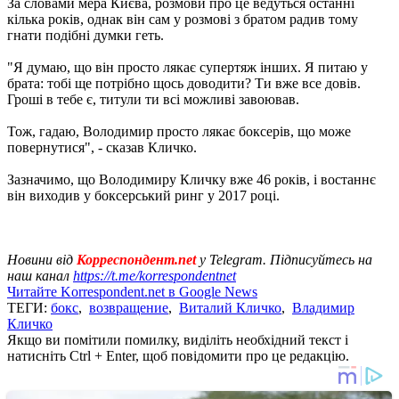
За словами мера Києва, розмови про це ведуться останні
кілька років, однак він сам у розмові з братом радив тому
гнати подібні думки геть.
"Я думаю, що він просто лякає супертяж інших. Я питаю у
брата: тобі ще потрібно щось доводити? Ти вже все довів.
Гроші в тебе є, титули ти всі можливі завоював.
Тож, гадаю, Володимир просто лякає боксерів, що може
повернутися", - сказав Кличко.
Зазначимо, що Володимиру Кличку вже 46 років, і востаннє
він виходив у боксерський ринг у 2017 році.
Новини від
Корреспондент.net
у Telegram. Підписуйтесь на
наш канал
https://t.me/korrespondentnet
Читайте Korrespondent.net в Google News
ТЕГИ:
бокс
,
возвращение
,
Виталий Кличко
,
Владимир
Кличко
Якщо ви помітили помилку, виділіть необхідний текст і
натисніть Ctrl + Enter, щоб повідомити про це редакцію.