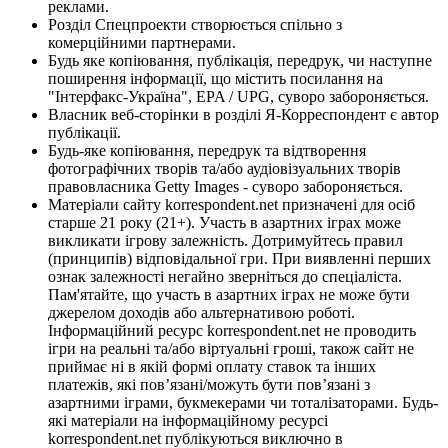
реклами.
Розділ Спецпроекти створюється спільно з
комерційними партнерами.
Будь яке копіювання, публікація, передрук, чи наступне
поширення інформації, що містить посилання на
"Інтерфакс-Україна", EPA / UPG, суворо забороняється.
Власник веб-сторінки в розділі Я-Корреспондент є автор
публікації.
Будь-яке копіювання, передрук та відтворення
фотографічних творів та/або аудіовізуальних творів
правовласника Getty Images - суворо забороняється.
Матеріали сайту korrespondent.net призначені для осіб
старше 21 року (21+). Участь в азартних іграх може
викликати ігрову залежність. Дотримуйтесь правил
(принципів) відповідальної гри. При виявленні перших
ознак залежності негайно зверніться до спеціаліста.
Пам'ятайте, що участь в азартних іграх не може бути
джерелом доходів або альтернативою роботі.
Інформаційний ресурс korrespondent.net не проводить
ігри на реальні та/або віртуальні гроші, також сайт не
приймає ні в якій формі оплату ставок та інших
платежів, які пов’язані/можуть бути пов’язані з
азартними іграми, букмекерами чи тоталізаторами. Будь-
які матеріали на інформаційному ресурсі
korrespondent.net публікуються виключно в