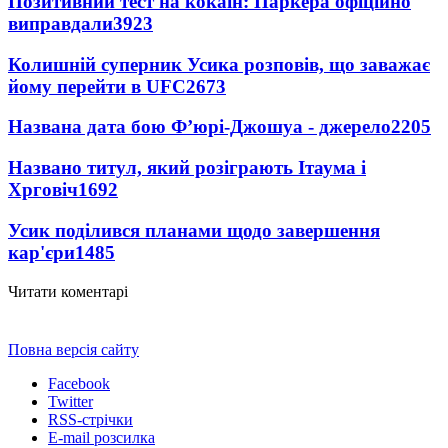
Позитивний тест на кокаїн: Паркера офіційно
виправдали
3923
Колишній суперник Усика розповів, що заважає
йому перейти в UFC
2673
Названа дата бою Ф’юрі-Джошуа - джерело
2205
Названо титул, який розіграють Ітаума і
Хрговіч
1692
Усик поділився планами щодо завершення
кар'єри
1485
Читати коментарі
Повна версія сайту
Facebook
Twitter
RSS-стрічки
E-mail розсилка