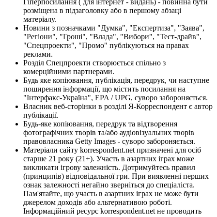
Гіперпосилання ( для інтернет - видань) - повинна бути
розміщена в підзаголовку або в першому абзаці
матеріалу.
Новини з позначками "Думка", "Експертиза", "Заява",
"Регіони", "Гроші", "Влада", "Вибори", "Тест-драйв",
"Спецпроекти", "Промо" публікуються на правах
реклами.
Розділ Спецпроекти створюється спільно з
комерційними партнерами.
Будь яке копіювання, публікація, передрук, чи наступне
поширення інформації, що містить посилання на
"Інтерфакс-Україна", EPA / UPG, суворо забороняється.
Власник веб-сторінки в розділі Я-Корреспондент є автор
публікації.
Будь-яке копіювання, передрук та відтворення
фотографічних творів та/або аудіовізуальних творів
правовласника Getty Images - суворо забороняється.
Матеріали сайту korrespondent.net призначені для осіб
старше 21 року (21+). Участь в азартних іграх може
викликати ігрову залежність. Дотримуйтесь правил
(принципів) відповідальної гри. При виявленні перших
ознак залежності негайно зверніться до спеціаліста.
Пам'ятайте, що участь в азартних іграх не може бути
джерелом доходів або альтернативою роботі.
Інформаційний ресурс korrespondent.net не проводить