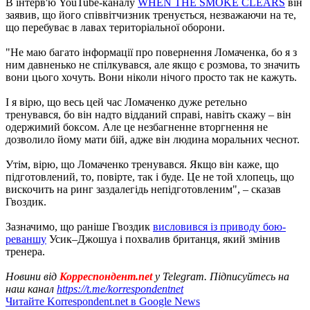
В інтерв'ю YouTube-каналу
WHEN THE SMOKE CLEARS
він
заявив, що його співвітчизник тренується, незважаючи на те,
що перебуває в лавах територіальної оборони.
"Не маю багато інформації про повернення Ломаченка, бо я з
ним давненько не спілкувався, але якщо є розмова, то значить
вони цього хочуть. Вони ніколи нічого просто так не кажуть.
І я вірю, що весь цей час Ломаченко дуже ретельно
тренувався, бо він надто відданий справі, навіть скажу – він
одержимий боксом. Але це незбагненне вторгнення не
дозволило йому мати бій, адже він людина моральних чеснот.
Утім, вірю, що Ломаченко тренувався. Якщо він каже, що
підготовлений, то, повірте, так і буде. Це не той хлопець, що
вискочить на ринг заздалегідь непідготовленим", – сказав
Гвоздик.
Зазначимо, що раніше Гвоздик
висловився із приводу бою-
реваншу
Усик–Джошуа і похвалив британця, який змінив
тренера.
Новини від
Корреспондент.net
у Telegram. Підписуйтесь на
наш канал
https://t.me/korrespondentnet
Читайте Korrespondent.net в Google News