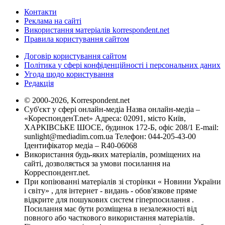
Контакти
Реклама на сайті
Використання матеріалів korrespondent.net
Правила користування сайтом
Договір користування сайтом
Політика у сфері конфіденційності і персональних даних
Угода щодо користування
Редакція
© 2000-2026, Korrespondent.net
Суб'єкт у сфері онлайн-медіа Назва онлайн-медіа –
«КореспонденТ.net» Адреса: 02091, місто Київ,
ХАРКІВСЬКЕ ШОСЕ, будинок 172-Б, офіс 208/1 E-mail:
sunlight@mediadim.com.ua
Телефон: 044-205-43-00
Ідентифікатор медіа – R40-06068
Використання будь-яких матеріалів, розміщених на
сайті, дозволяється за умови посилання на
Корреспондент.net.
При копіюванні матеріалів зі сторінки « Новини України
і світу» , для інтернет - видань - обов'язкове пряме
відкрите для пошукових систем гіперпосилання .
Посилання має бути розміщена в незалежності від
повного або часткового використання матеріалів.