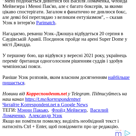
"Мені подобається дивитися бої Василя Ломаченка, Флойда
Мейвезера і Менні Пак'яо, але є багато боксерів, за якими
цікаво спостерігати. Загалом я фанатично не дивлюся бокс,
але деякі бої переглядаю з великим ентузіазмом", – сказав
Усик в інтерв'ю
Parimatch
.
Нагадаємо, реванш Усик–Джошуа відбудеться 20 серпня в
Саудівській Аравії. Поєдинок пройде на арені Super Dome у
місті Джидда.
У першому бою, що відбувся у вересні 2021 року, українець
переміг британця одноголосним рішенням суддів і здобув
чемпіонські пояси.
Раніше Усик розповів, яким власним досягненням
найбільше
пишається
.
Новини від
Корреспондент.net
у Telegram. Підписуйтесь на
наш канал
https://t.me/korrespondentnet
Читайте Korrespondent.net в Google News
ТЕГИ:
Мэнни Пакьяо
,
Флойд Мейвезер
,
Василий
Ломаченко
,
Александр Усик
Якщо ви помітили помилку, виділіть необхідний текст і
натисніть Ctrl + Enter, щоб повідомити про це редакцію.