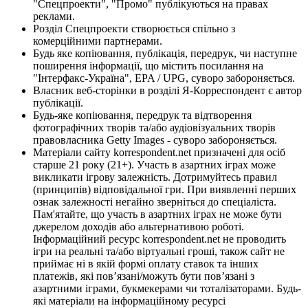
"Спецпроекти", "Промо" публікуються на правах
реклами.
Розділ Спецпроекти створюється спільно з
комерційними партнерами.
Будь яке копіювання, публікація, передрук, чи наступне
поширення інформації, що містить посилання на
"Інтерфакс-Україна", EPA / UPG, суворо забороняється.
Власник веб-сторінки в розділі Я-Корреспондент є автор
публікації.
Будь-яке копіювання, передрук та відтворення
фотографічних творів та/або аудіовізуальних творів
правовласника Getty Images - суворо забороняється.
Матеріали сайту korrespondent.net призначені для осіб
старше 21 року (21+). Участь в азартних іграх може
викликати ігрову залежність. Дотримуйтесь правил
(принципів) відповідальної гри. При виявленні перших
ознак залежності негайно зверніться до спеціаліста.
Пам'ятайте, що участь в азартних іграх не може бути
джерелом доходів або альтернативою роботі.
Інформаційний ресурс korrespondent.net не проводить
ігри на реальні та/або віртуальні гроші, також сайт не
приймає ні в якій формі оплату ставок та інших
платежів, які пов’язані/можуть бути пов’язані з
азартними іграми, букмекерами чи тоталізаторами. Будь-
які матеріали на інформаційному ресурсі