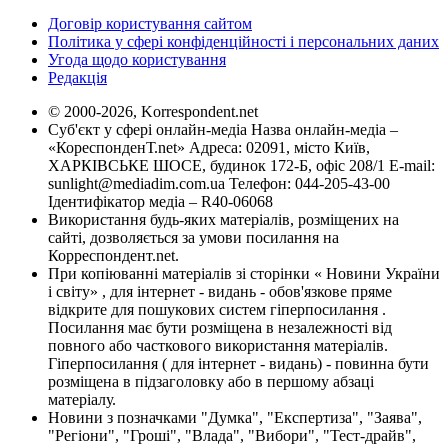
Договір користування сайтом
Політика у сфері конфіденційності і персональних даних
Угода щодо користування
Редакція
© 2000-2026, Korrespondent.net
Суб'єкт у сфері онлайн-медіа Назва онлайн-медіа –
«КореспонденТ.net» Адреса: 02091, місто Київ,
ХАРКІВСЬКЕ ШОСЕ, будинок 172-Б, офіс 208/1 E-mail:
sunlight@mediadim.com.ua
Телефон: 044-205-43-00
Ідентифікатор медіа – R40-06068
Використання будь-яких матеріалів, розміщених на
сайті, дозволяється за умови посилання на
Корреспондент.net.
При копіюванні матеріалів зі сторінки « Новини України
і світу» , для інтернет - видань - обов'язкове пряме
відкрите для пошукових систем гіперпосилання .
Посилання має бути розміщена в незалежності від
повного або часткового використання матеріалів.
Гіперпосилання ( для інтернет - видань) - повинна бути
розміщена в підзаголовку або в першому абзаці
матеріалу.
Новини з позначками "Думка", "Експертиза", "Заява",
"Регіони", "Гроші", "Влада", "Вибори", "Тест-драйв",