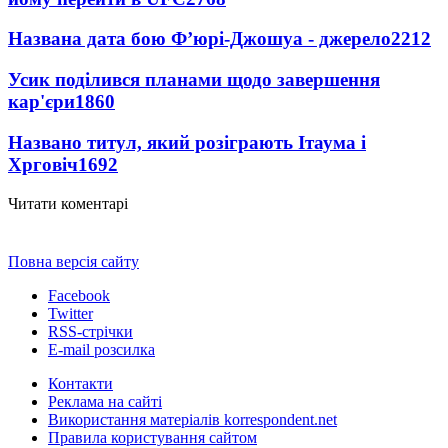
Названа дата бою Ф’юрі-Джошуа - джерело
2212
Усик поділився планами щодо завершення
кар'єри
1860
Названо титул, який розіграють Ітаума і
Хрговіч
1692
Читати коментарі
Повна версія сайту
Facebook
Twitter
RSS-стрічки
E-mail розсилка
Контакти
Реклама на сайті
Використання матеріалів korrespondent.net
Правила користування сайтом