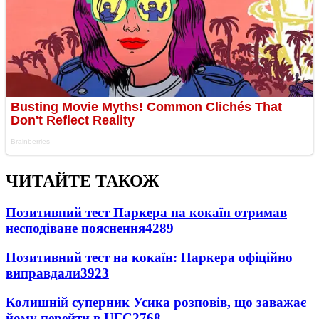
ЧИТАЙТЕ ТАКОЖ
Позитивний тест Паркера на кокаїн отримав
несподіване пояснення
4289
Позитивний тест на кокаїн: Паркера офіційно
виправдали
3923
Колишній суперник Усика розповів, що заважає
йому перейти в UFC
2768