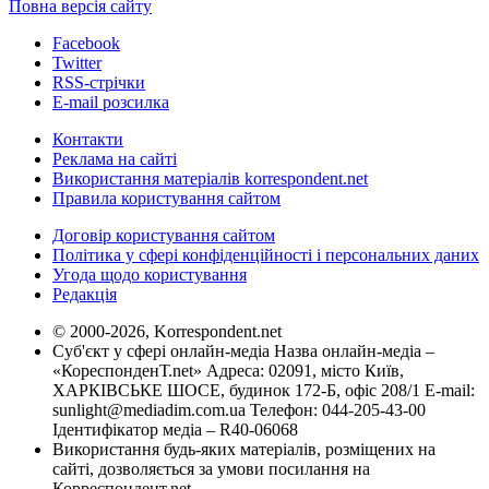
Повна версія сайту
Facebook
Twitter
RSS-стрічки
E-mail розсилка
Контакти
Реклама на сайті
Використання матеріалів korrespondent.net
Правила користування сайтом
Договір користування сайтом
Політика у сфері конфіденційності і персональних даних
Угода щодо користування
Редакція
© 2000-2026, Korrespondent.net
Суб'єкт у сфері онлайн-медіа Назва онлайн-медіа –
«КореспонденТ.net» Адреса: 02091, місто Київ,
ХАРКІВСЬКЕ ШОСЕ, будинок 172-Б, офіс 208/1 E-mail:
sunlight@mediadim.com.ua
Телефон: 044-205-43-00
Ідентифікатор медіа – R40-06068
Використання будь-яких матеріалів, розміщених на
сайті, дозволяється за умови посилання на
Корреспондент.net.