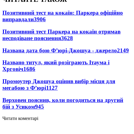
Позитивний тест на кокаїн: Паркера офіційно
виправдали
3906
Позитивний тест Паркера на кокаїн отримав
несподіване пояснення
3628
Названа дата бою Ф’юрі-Джошуа - джерело
2149
Названо титул, який розіграють Ітаума і
Хрговіч
1686
Промоутер Джошуа оцінив вибір місця для
мегабою з Ф’юрі
1127
Верховен пояснив, коли погодиться на другий
бій з Усиком
945
Читати коментарі