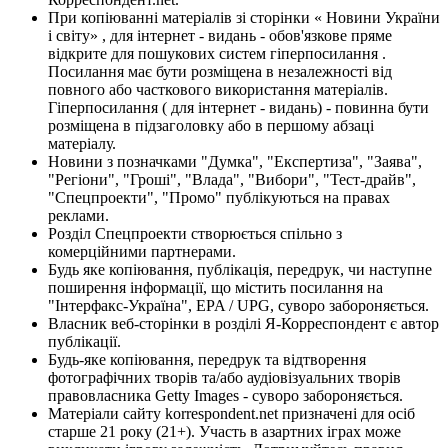
При копіюванні матеріалів зі сторінки « Новини України
і світу» , для інтернет - видань - обов'язкове пряме
відкрите для пошукових систем гіперпосилання .
Посилання має бути розміщена в незалежності від
повного або часткового використання матеріалів.
Гіперпосилання ( для інтернет - видань) - повинна бути
розміщена в підзаголовку або в першому абзаці
матеріалу.
Новини з позначками "Думка", "Експертиза", "Заява",
"Регіони", "Гроші", "Влада", "Вибори", "Тест-драйв",
"Спецпроекти", "Промо" публікуються на правах
реклами.
Розділ Спецпроекти створюється спільно з
комерційними партнерами.
Будь яке копіювання, публікація, передрук, чи наступне
поширення інформації, що містить посилання на
"Інтерфакс-Україна", EPA / UPG, суворо забороняється.
Власник веб-сторінки в розділі Я-Корреспондент є автор
публікації.
Будь-яке копіювання, передрук та відтворення
фотографічних творів та/або аудіовізуальних творів
правовласника Getty Images - суворо забороняється.
Матеріали сайту korrespondent.net призначені для осіб
старше 21 року (21+). Участь в азартних іграх може