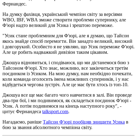
Фернандес.
На думку фахівця, український чемпіон світу за версіями
WBO, IBF, WBA зможе створити проблеми супернику, але
Ф'юрі надто великий для Усика і зрештою переможе.
"Усик стане проблемним для Ф'юрі, але я думаю, що Тайсон
якось знайде спосіб перемогти. Він занадто великий, високий
і довгорукий. Особисто я не уявляю, що Усик переможе Ф'юрі.
Але це робить надважкий дивізіон таким цікавим.
Джошуа відновиться, і сподіваюся, що ми дістанемося бою з
Тайсоном Ф'юрі. Хто знає, можливо, все закінчиться третім
поєдинком із Усиком. На мою думку, нам необхідно почекати,
коли команда оголосить імена можливих суперників, і у нас
відбудеться чергова зустріч. Але це має бути хтось із топ-10.
Джошуа все ще має багато чого навчитися в залі. Він проведе
два-три бої, і ми подивимося, як складеться поєдинок Ф'юрі -
Усик. А потім подивимося на кінець наступного року", -
цитує Фернандеса
talksport.com
.
Нагадаємо, раніше
Тайсон Ф'юрі пообіцяв знищити Усика
в
бою за звання абсолютного чемпіона світу.