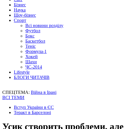
Бізнес
Наука
Шоу-бізнес
Спорт
Всі новини розділу
Футбол
Бокс
Баскетбол
Теніс
Формула-1
Хокей
Шахи
ЧС-2014
Lifestyle
БЛОГИ ЧИТАЧІВ
СПЕЦТЕМА:
Війна в Ірані
ВСІ ТЕМИ
Вступ України в ЄС
Теракт в Барселоні
Усик створить проблеми, але