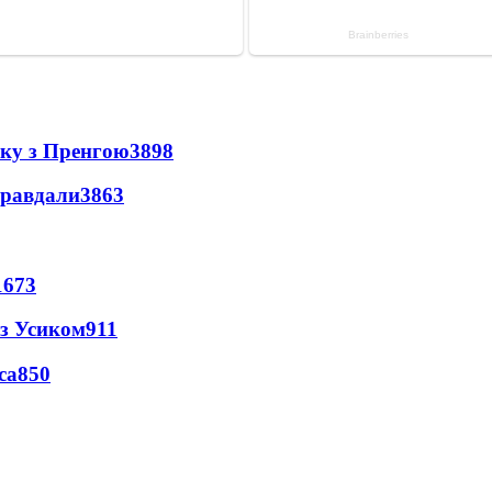
нку з Пренгою
3898
правдали
3863
1673
 з Усиком
911
са
850