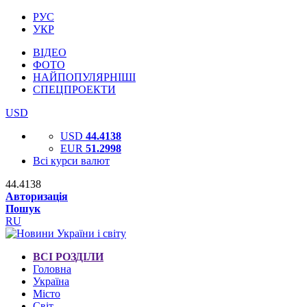
РУС
УКР
ВІДЕО
ФОТО
НАЙПОПУЛЯРНІШІ
СПЕЦПРОЕКТИ
USD
USD
44.4138
EUR
51.2998
Всі курси валют
44.4138
Авторизація
Пошук
RU
ВСІ РОЗДІЛИ
Головна
Україна
Місто
Світ