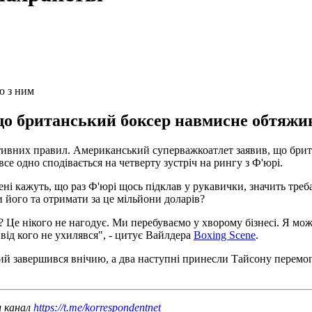
ю з ним
що британський боксер навмисне обтяжи
ивних правил. Американський суперважкоатлет заявив, що брита
е одно сподівається на четверту зустріч на рингу з Ф'юрі.
ні кажуть, що раз Ф'юрі щось підклав у рукавички, значить треба
 його та отримати за це мільйони доларів?
і? Це нікого не нагодує. Ми перебуваємо у хворому бізнесі. Я мо
 від кого не ухилявся", - цитує Вайлдера
Boxing Scene
.
ий завершився внічию, а два наступні принесли Тайсону перемог
ш канал
https://t.me/korrespondentnet