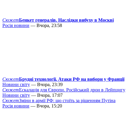
Сюжет
Бенкет генералів. Наслідки вибуху в Москві
Росія новини
— Вчора, 23:58
Сюжет
Брудні технології. Атаки РФ на вибори у Франції
Новини світу
— Вчора, 23:39
Сюжет
Ескалація для Європи. Російський дрон в Лейпцигу
Новини світу
— Вчора, 17:07
Сюжет
Зміни в армії РФ: що стоїть за рішенням Путіна
Росія новини
— Вчора, 15:20