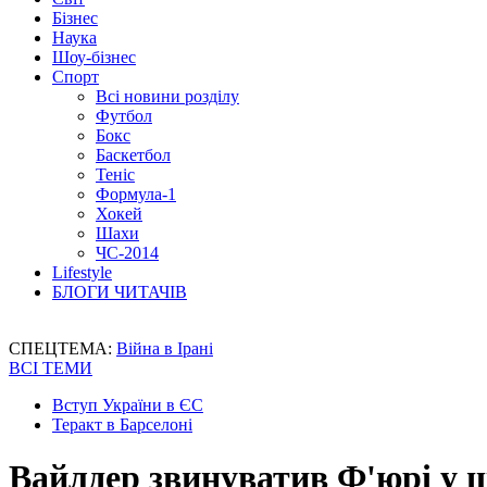
Бізнес
Наука
Шоу-бізнес
Спорт
Всі новини розділу
Футбол
Бокс
Баскетбол
Теніс
Формула-1
Хокей
Шахи
ЧС-2014
Lifestyle
БЛОГИ ЧИТАЧІВ
СПЕЦТЕМА:
Війна в Ірані
ВСІ ТЕМИ
Вступ України в ЄС
Теракт в Барселоні
Вайлдер звинуватив Ф'юрі у 