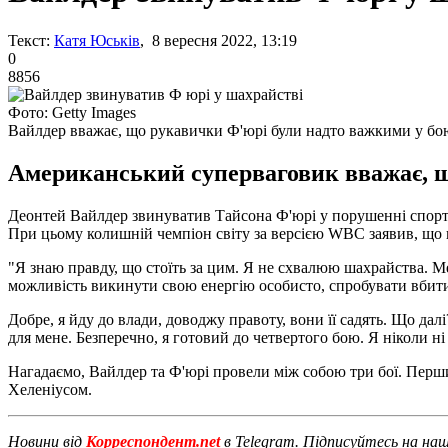
Текст:
Катя Юськів
, 8 вересня 2022, 13:19
0
8856
Фото: Getty Images
Вайлдер вважає, що рукавички Ф'юрі були надто важкими у бо
Американський суперваговик вважає, 
Деонтей Вайлдер звинуватив Тайсона Ф'юрі у порушенні спорт
При цьому колишній чемпіон світу за версією WBC заявив, що вс
"Я знаю правду, що стоїть за цим. Я не схвалюю шахрайства. Ме
можливість викинути свою енергію особисто, спробувати вбити
Добре, я йду до влади, доводжу правоту, вони її садять. Що дал
для мене. Безперечно, я готовий до четвертого бою. Я ніколи ні
Нагадаємо, Вайлдер та Ф'юрі провели між собою три бої. Перш
Хеленіусом.
Новини від
Корреспондент.net
в Telegram. Підписуйтесь на на