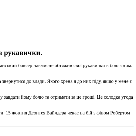
в рукавички.
нський боксер навмисне обтяжив свої рукавички в бою з ним.
 звернутися до влади. Якого хрена я до них піду, якщо у мене є
жу завдати йому болю та отримати за це гроші. Це солодка угода
и. 15 жовтня Деонтея Вайлдера чекає на бій з фіном Робертом