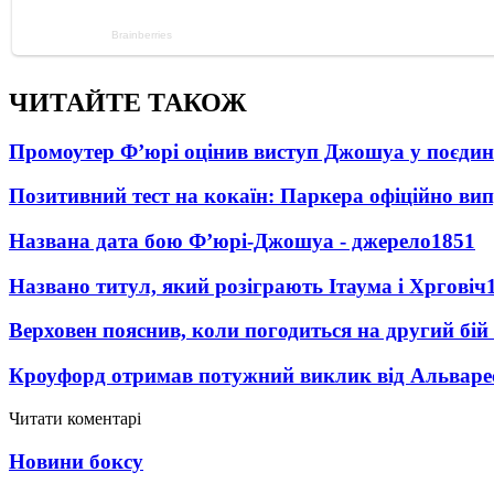
ЧИТАЙТЕ ТАКОЖ
Промоутер Ф’юрі оцінив виступ Джошуа у поєди
Позитивний тест на кокаїн: Паркера офіційно ви
Названа дата бою Ф’юрі-Джошуа - джерело
1851
Названо титул, який розіграють Ітаума і Хрговіч
Верховен пояснив, коли погодиться на другий бій
Кроуфорд отримав потужний виклик від Альваре
Читати коментарі
Новини боксу