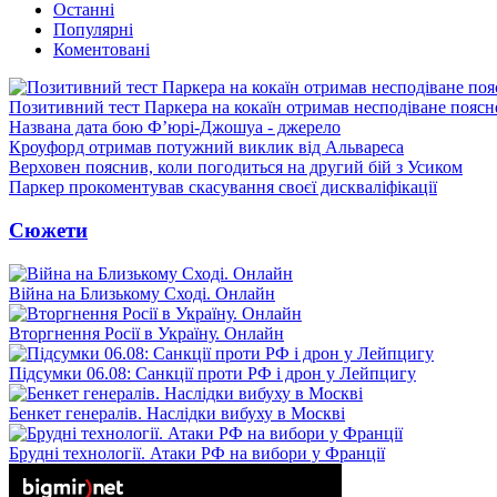
Останні
Популярні
Коментовані
Позитивний тест Паркера на кокаїн отримав несподіване пояс
Названа дата бою Ф’юрі-Джошуа - джерело
Кроуфорд отримав потужний виклик від Альвареса
Верховен пояснив, коли погодиться на другий бій з Усиком
Паркер прокоментував скасування своєї дискваліфікації
Сюжети
Війна на Близькому Сході. Онлайн
Вторгнення Росії в Україну. Онлайн
Підсумки 06.08: Санкції проти РФ і дрон у Лейпцигу
Бенкет генералів. Наслідки вибуху в Москві
Брудні технології. Атаки РФ на вибори у Франції