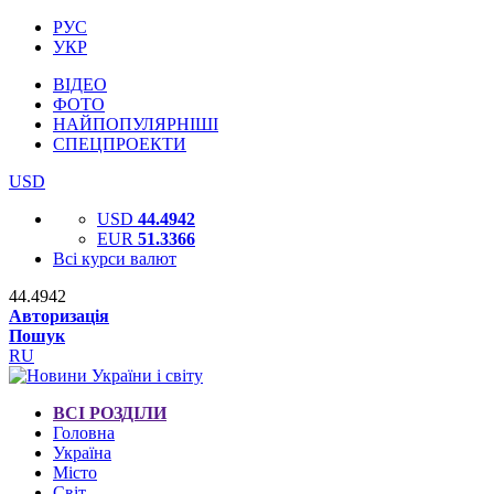
РУС
УКР
ВІДЕО
ФОТО
НАЙПОПУЛЯРНІШІ
СПЕЦПРОЕКТИ
USD
USD
44.4942
EUR
51.3366
Всі курси валют
44.4942
Авторизація
Пошук
RU
ВСІ РОЗДІЛИ
Головна
Україна
Місто
Світ