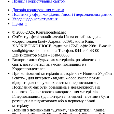
Правила користування сайтом
Договір користування сайтом
Політика у сфері конфіденційності і персональних даних
Угода щодо користування
Редакція
© 2000-2026, Korrespondent.net
Суб'єкт у сфері онлайн-медіа Назва онлайн-медіа –
«КореспонденТ.net» Адреса: 02091, місто Київ,
ХАРКІВСЬКЕ ШОСЕ, будинок 172-Б, офіс 208/1 E-mail:
sunlight@mediadim.com.ua
Телефон: 044-205-43-00
Ідентифікатор медіа – R40-06068
Використання будь-яких матеріалів, розміщених на
сайті, дозволяється за умови посилання на
Корреспондент.net.
При копіюванні матеріалів зі сторінки « Новини України
і світу» , для інтернет - видань - обов'язкове пряме
відкрите для пошукових систем гіперпосилання .
Посилання має бути розміщена в незалежності від
повного або часткового використання матеріалів.
Гіперпосилання ( для інтернет - видань) - повинна бути
розміщена в підзаголовку або в першому абзаці
матеріалу.
Новини з позначками "Думка", "Експертиза", "Заява",