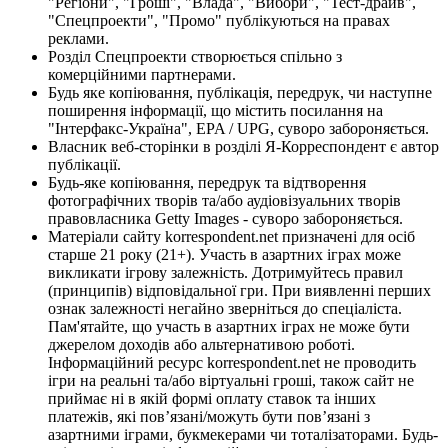
"Регіони", "Гроші", "Влада", "Вибори", "Тест-драйв",
"Спецпроекти", "Промо" публікуються на правах
реклами.
Розділ Спецпроекти створюється спільно з
комерційними партнерами.
Будь яке копіювання, публікація, передрук, чи наступне
поширення інформації, що містить посилання на
"Інтерфакс-Україна", EPA / UPG, суворо забороняється.
Власник веб-сторінки в розділі Я-Корреспондент є автор
публікації.
Будь-яке копіювання, передрук та відтворення
фотографічних творів та/або аудіовізуальних творів
правовласника Getty Images - суворо забороняється.
Матеріали сайту korrespondent.net призначені для осіб
старше 21 року (21+). Участь в азартних іграх може
викликати ігрову залежність. Дотримуйтесь правил
(принципів) відповідальної гри. При виявленні перших
ознак залежності негайно зверніться до спеціаліста.
Пам'ятайте, що участь в азартних іграх не може бути
джерелом доходів або альтернативою роботі.
Інформаційний ресурс korrespondent.net не проводить
ігри на реальні та/або віртуальні гроші, також сайт не
приймає ні в якій формі оплату ставок та інших
платежів, які пов’язані/можуть бути пов’язані з
азартними іграми, букмекерами чи тоталізаторами. Будь-