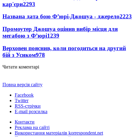
кар'єри
2293
Названа дата бою Ф’юрі-Джошуа - джерело
2223
Промоутер Джошуа оцінив вибір місця для
мегабою з Ф’юрі
1239
Верховен пояснив, коли погодиться на другий
бій з Усиком
978
Читати коментарі
Повна версія сайту
Facebook
Twitter
RSS-стрічки
E-mail розсилка
Контакти
Реклама на сайті
Використання матеріалів korrespondent.net