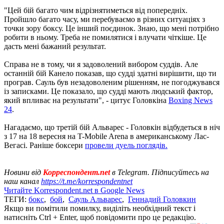
"Цей бій багато чим відрізнятиметься від попередніх.
Пройшло багато часу, ми перебуваємо в різних ситуаціях з
точки зору боксу. Це інший поєдинок. Знаю, що мені потрібно
робити в ньому. Треба не помилятися і влучати чіткіше. Це
дасть мені бажаний результат.
Справа не в тому, чи я задоволений вибором суддів. Але
останній бій Канело показав, що судді здатні вирішити, що ти
програв. Сауль був незадоволеним рішенням, не погоджувався
із записками. Це показало, що судді мають людський фактор,
який впливає на результати", - цитує Головкіна
Boxing News
24
.
Нагадаємо, що третій бій Альварес - Головкін відбудеться в ніч
з 17 на 18 вересня на T-Mobile Arena в американському Лас-
Вегасі. Раніше боксери
провели дуель поглядів.
Новини від
Корреспондент.net
в Telegram. Підписуйтесь на
наш канал
https://t.me/korrespondentnet
Читайте Korrespondent.net в Google News
ТЕГИ:
бокс
,
бой
,
Сауль Альварес
,
Геннадий Головкин
Якщо ви помітили помилку, виділіть необхідний текст і
натисніть Ctrl + Enter, щоб повідомити про це редакцію.