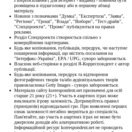
Гіперпосилання ( для інтернет - видань) - повинна бути
розміщена в підзаголовку або в першому абзаці
матеріалу.
Новини з позначками "Думка", "Експертиза", "Заява",
"Регіони", "Гроші", "Влада", "Вибори", "Тест-драйв",
"Спецпроекти", "Промо" публікуються на правах
реклами.
Розділ Спецпроекти створюється спільно з
комерційними партнерами.
Будь яке копіювання, публікація, передрук, чи наступне
поширення інформації, що містить посилання на
"Інтерфакс-Україна", EPA / UPG, суворо забороняється.
Власник веб-сторінки в розділі Я-Корреспондент є автор
публікації.
Будь-яке копіювання, передрук та відтворення
фотографічних творів та/або аудіовізуальних творів
правовласника Getty Images - суворо забороняється.
Матеріали сайту korrespondent.net призначені для осіб
старше 21 року (21+). Участь в азартних іграх може
викликати ігрову залежність. Дотримуйтесь правил
(принципів) відповідальної гри. При виявленні перших
ознак залежності негайно зверніться до спеціаліста.
Пам'ятайте, що участь в азартних іграх не може бути
джерелом доходів або альтернативою роботі.
Інформаційний ресурс korrespondent.net не проводить