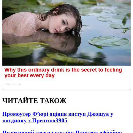
ЧИТАЙТЕ ТАКОЖ
Промоутер Ф’юрі оцінив виступ Джошуа у
поєдинку з Пренгою
3905
Позитивний тест на кокаїн: Паркера офіційно