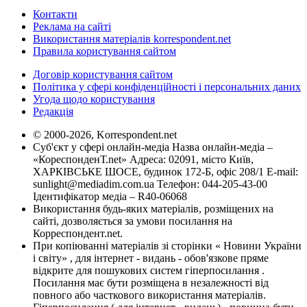
Контакти
Реклама на сайті
Використання матеріалів korrespondent.net
Правила користування сайтом
Договір користування сайтом
Політика у сфері конфіденційності і персональних даних
Угода щодо користування
Редакція
© 2000-2026, Korrespondent.net
Суб'єкт у сфері онлайн-медіа Назва онлайн-медіа –
«КореспонденТ.net» Адреса: 02091, місто Київ,
ХАРКІВСЬКЕ ШОСЕ, будинок 172-Б, офіс 208/1 E-mail:
sunlight@mediadim.com.ua
Телефон: 044-205-43-00
Ідентифікатор медіа – R40-06068
Використання будь-яких матеріалів, розміщених на
сайті, дозволяється за умови посилання на
Корреспондент.net.
При копіюванні матеріалів зі сторінки « Новини України
і світу» , для інтернет - видань - обов'язкове пряме
відкрите для пошукових систем гіперпосилання .
Посилання має бути розміщена в незалежності від
повного або часткового використання матеріалів.