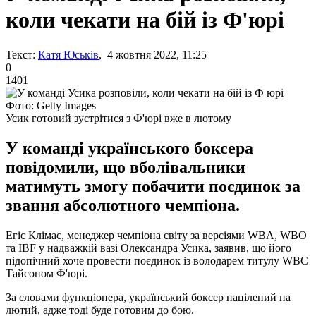
коли чекати на бій із Ф'юрі
Текст:
Катя Юськів
, 4 жовтня 2022, 11:25
0
1401
Фото: Getty Images
Усик готовий зустрітися з Ф'юрі вже в лютому
У команді українського боксера
повідомили, що вболівальники
матимуть змогу побачити поєдинок за
звання абсолютного чемпіона.
Егіс Клімас, менеджер чемпіона світу за версіями WBA, WBO
та IBF у надважкій вазі Олександра Усика, заявив, що його
підопічний хоче провести поєдинок із володарем титулу WBC
Тайсоном Ф'юрі.
За словами функціонера, український боксер націлений на
лютий, адже тоді буде готовим до бою.