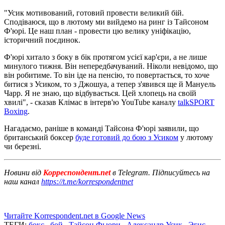
"Усик мотивований, готовий провести великий бій.
Сподіваюся, що в лютому ми вийдемо на ринг із Тайсоном
Ф'юрі. Це наш план - провести цю велику уніфікацію,
історичний поєдинок.
Ф'юрі хитало з боку в бік протягом усієї кар'єри, а не лише
минулого тижня. Він непередбачуваний. Ніколи невідомо, що
він робитиме. То він іде на пенсію, то повертається, то хоче
битися з Усиком, то з Джошуа, а тепер з'явився ще й Мануель
Чарр. Я не знаю, що відбувається. Цей хлопець на своїй
хвилі", - сказав Клімас в інтерв'ю YouTube каналу
talkSPORT
Boxing
.
Нагадаємо, раніше в команді Тайсона Ф'юрі заявили, що
британський боксер
буде готовий до бою з Усиком
у лютому
чи березні.
Новини від
Корреспондент.net
в Telegram. Підписуйтесь на
наш канал
https://t.me/korrespondentnet
Читайте Korrespondent.net в Google News
ТЕГИ:
бокс
,
бой
,
Тайсон Фьюри
,
Александр Усик
,
Эгис