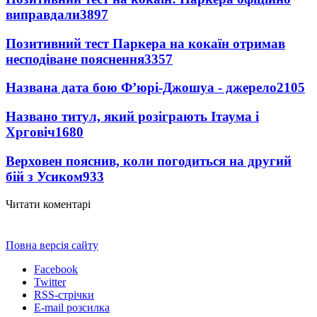
виправдали
3897
Позитивний тест Паркера на кокаїн отримав
несподіване пояснення
3357
Названа дата бою Ф’юрі-Джошуа - джерело
2105
Названо титул, який розіграють Ітаума і
Хрговіч
1680
Верховен пояснив, коли погодиться на другий
бій з Усиком
933
Читати коментарі
Повна версія сайту
Facebook
Twitter
RSS-стрічки
E-mail розсилка