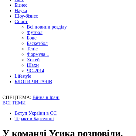
Бізнес
Наука
Шоу-бізнес
Спорт
Всі новини розділу
Футбол
Бокс
Баскетбол
Теніс
Формула-1
Хокей
Шахи
ЧС-2014
Lifestyle
БЛОГИ ЧИТАЧІВ
СПЕЦТЕМА:
Війна в Ірані
ВСІ ТЕМИ
Вступ України в ЄС
Теракт в Барселоні
У команді Усика розповіли,