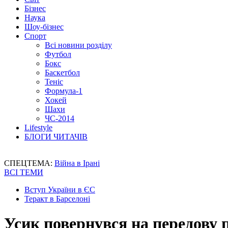
Бізнес
Наука
Шоу-бізнес
Спорт
Всі новини розділу
Футбол
Бокс
Баскетбол
Теніс
Формула-1
Хокей
Шахи
ЧС-2014
Lifestyle
БЛОГИ ЧИТАЧІВ
СПЕЦТЕМА:
Війна в Ірані
ВСІ ТЕМИ
Вступ України в ЄС
Теракт в Барселоні
Усик повернувся на передову 