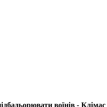
підбадьорювати воїнів - Клімас