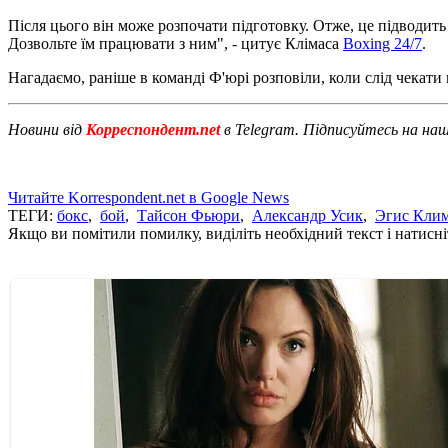
Після цього він може розпочати підготовку. Отже, це підводить
Дозвольте їм працювати з ним", - цитує Клімаса
Вoxing 24/7
.
Нагадаємо, раніше в команді Ф'юрі розповіли, коли слід чекат
Новини від
Корреспондент.net
в Telegram. Підписуйтесь на на
Читайте Korrespondent.net в Google News
ТЕГИ:
бокс
,
бой
,
Тайсон Фьюри
,
Александр Усик
,
Эгис Кли
Якщо ви помітили помилку, виділіть необхідний текст і натисніт