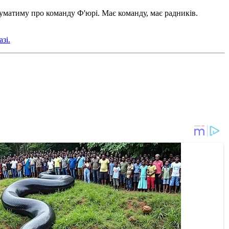
думатиму про команду Ф'юрі. Має команду, має радників.
зі.