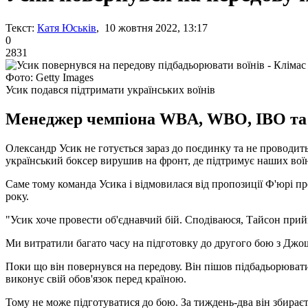
Текст:
Катя Юськів
, 10 жовтня 2022, 13:17
0
2831
Фото: Getty Images
Усик подався підтримати українських воїнів
Менеджер чемпіона WBA, WBO, IBO та IB
Олександр Усик не готується зараз до поєдинку та не проводит
український боксер вирушив на фронт, де підтримує наших воїн
Саме тому команда Усика і відмовилася від пропозиції Ф'юрі пр
року.
"Усик хоче провести об'єднавчий бій. Сподіваюся, Тайсон прийм
Ми витратили багато часу на підготовку до другого бою з Джо
Поки що він повернувся на передову. Він пішов підбадьорювати 
виконує свій обов'язок перед країною.
Тому не може підготуватися до бою. За тиждень-два він збирає