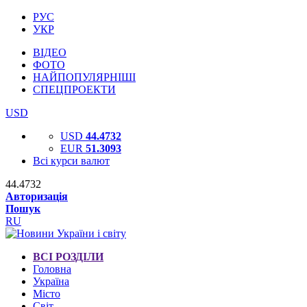
РУС
УКР
ВІДЕО
ФОТО
НАЙПОПУЛЯРНІШІ
СПЕЦПРОЕКТИ
USD
USD
44.4732
EUR
51.3093
Всі курси валют
44.4732
Авторизація
Пошук
RU
ВСІ РОЗДІЛИ
Головна
Україна
Місто
Світ