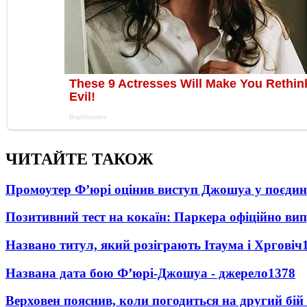
ЧИТАЙТЕ ТАКОЖ
Промоутер Ф’юрі оцінив виступ Джошуа у поєди
Позитивний тест на кокаїн: Паркера офіційно ви
Названо титул, який розіграють Ітаума і Хрговіч
Названа дата бою Ф’юрі-Джошуа - джерело
1378
Верховен пояснив, коли погодиться на другий бій