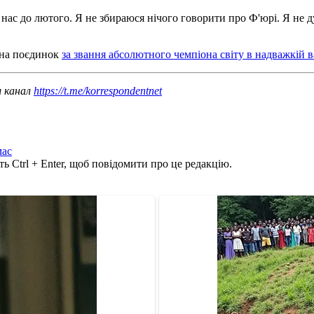
 нас до лютого. Я не збираюся нічого говорити про Ф'юрі. Я не 
и на поєдинок
за звання абсолютного чемпіона світу в надважкій ва
ш канал
https://t.me/korrespondentnet
мас
ь Ctrl + Enter, щоб повідомити про це редакцію.