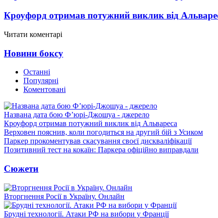
Кроуфорд отримав потужний виклик від Альваре
Читати коментарі
Новини боксу
Останні
Популярні
Коментовані
Названа дата бою Ф’юрі-Джошуа - джерело
Кроуфорд отримав потужний виклик від Альвареса
Верховен пояснив, коли погодиться на другий бій з Усиком
Паркер прокоментував скасування своєї дискваліфікації
Позитивний тест на кокаїн: Паркера офіційно виправдали
Сюжети
Вторгнення Росії в Україну. Онлайн
Брудні технології. Атаки РФ на вибори у Франції