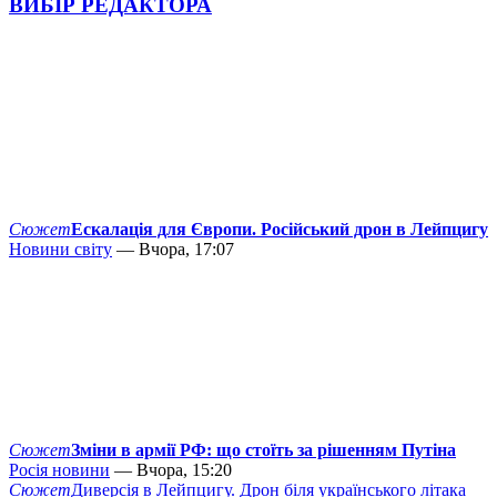
ВИБІР РЕДАКТОРА
Сюжет
Ескалація для Європи. Російський дрон в Лейпцигу
Новини світу
— Вчора, 17:07
Сюжет
Зміни в армії РФ: що стоїть за рішенням Путіна
Росія новини
— Вчора, 15:20
Сюжет
Диверсія в Лейпцигу. Дрон біля українського літака