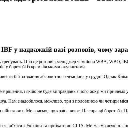
F у надважкій вазі розповів, чому зараз
ь тренувань. Про це розповів менеджер чемпіона WBA, WBO, IBO 
ів у боротьбі із кремлівськими окупантами.
овести бій за звання абсолютного чемпіона у грудні. Однак Клім
е рішення, і якщо не буде виправдань з його боку, ми приїдемо у
шуа. Нам знадобилося, можливо, три з половиною чи чотири міся
військових. Ми знаємо, що країна воює. Це справді боротьба. Це
ться виїхати з України та приїхати до США. Ми маємо деякі пла