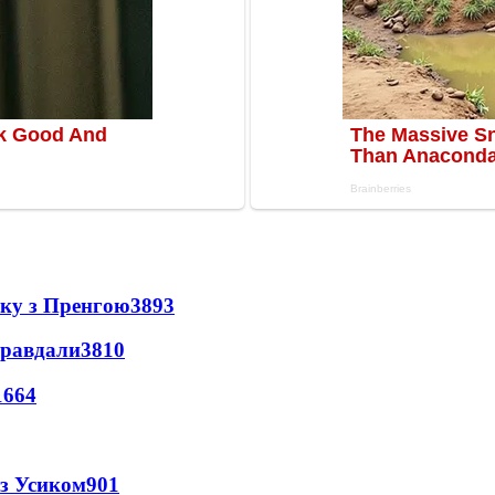
нку з Пренгою
3893
правдали
3810
1664
 з Усиком
901