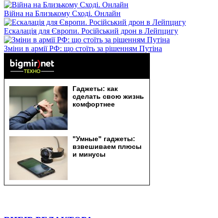
Війна на Близькому Сході. Онлайн
Ескалація для Європи. Російський дрон в Лейпцигу
Зміни в армії РФ: що стоїть за рішенням Путіна