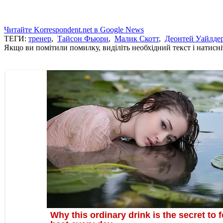
Читайте Korrespondent.net в Google News
ТЕГИ:
тренер
,
Тайсон Фьюри
,
Малик Скотт
,
Деонтей Уайлде
Якщо ви помітили помилку, виділіть необхідний текст і натисніт