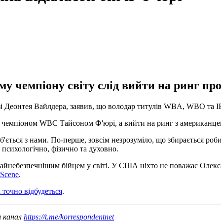
 чемпіону світу слід вийти на ринг про
зі Деонтея Вайлдера, заявив, що володар титулів WBA, WBO та I
 з чемпіоном WBC Тайсоном Ф'юрі, а вийти на ринг з американце
об'ється з нами. По-перше, зовсім незрозуміло, що збирається роб
 психологічно, фізично та духовно.
 найнебезпечнішим бійцем у світі. У США ніхто не поважає Олекс
 Scene
.
 точно відбудеться
.
ш канал
https://t.me/korrespondentnet