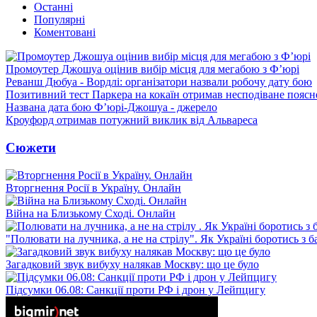
Останні
Популярні
Коментовані
Промоутер Джошуа оцінив вибір місця для мегабою з Ф’юрі
Реванш Дюбуа - Вордлі: організатори назвали робочу дату бою
Позитивний тест Паркера на кокаїн отримав несподіване пояс
Названа дата бою Ф’юрі-Джошуа - джерело
Кроуфорд отримав потужний виклик від Альвареса
Сюжети
Вторгнення Росії в Україну. Онлайн
Війна на Близькому Сході. Онлайн
"Полювати на лучника, а не на стрілу". Як Україні боротись з 
Загадковий звук вибуху налякав Москву: що це було
Підсумки 06.08: Санкції проти РФ і дрон у Лейпцигу