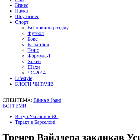
Бізнес
Наука
Шоу-бізнес
Спорт
Всі новини розділу
Футбол
Бокс
Баскетбол
Теніс
Формула-1
Хокей
Шахи
ЧС-2014
Lifestyle
БЛОГИ ЧИТАЧІВ
СПЕЦТЕМА:
Війна в Ірані
ВСІ ТЕМИ
Вступ України в ЄС
Теракт в Барселоні
Тренер Вайлдера закликав Уси