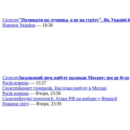
Сюжет
"Полювати на лучника, а не на стрілу". Як Україні 
Новини України
— 16:36
Сюжет
Загадковий звук вибуху налякав Москву: що це було
Росія новини
— 15:27
Сюжет
Бенкет генералів. Наслідки вибуху в Москві
Росія новини
— Вчора, 23:58
Сюжет
Брудні технології. Атаки РФ на вибори у Франції
Новини світу
— Вчора, 23:39