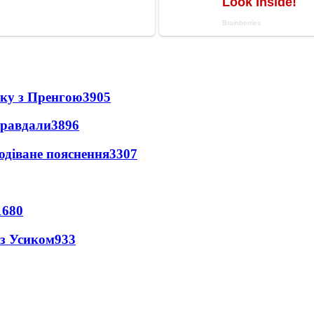
нку з Пренгою
3905
правдали
3896
одіване пояснення
3307
1680
 з Усиком
933