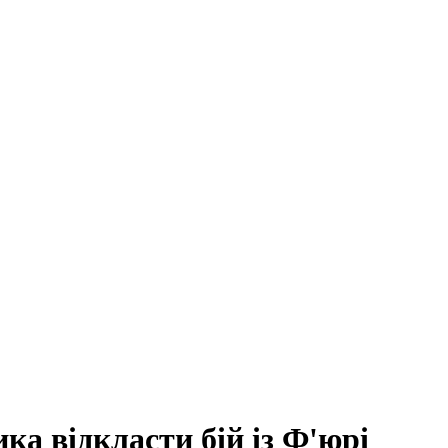
ка відкласти бій із Ф'юрі