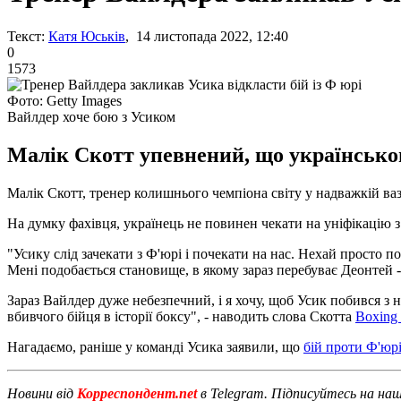
Текст:
Катя Юськів
, 14 листопада 2022, 12:40
0
1573
Фото: Getty Images
Вайлдер хоче бою з Усиком
Малік Скотт упевнений, що українському
Малік Скотт, тренер колишнього чемпіона світу у надважкій ва
На думку фахівця, українець не повинен чекати на уніфікацію
"Усику слід зачекати з Ф'юрі і почекати на нас. Нехай просто п
Мені подобається становище, в якому зараз перебуває Деонтей -
Зараз Вайлдер дуже небезпечний, і я хочу, щоб Усик побився з
вбивчого бійця в історії боксу", - наводить слова Скотта
Boxing
Нагадаємо, раніше у команді Усика заявили, що
бій проти Ф'юрі
Новини від
Корреспондент.net
в Telegram. Підписуйтесь на на