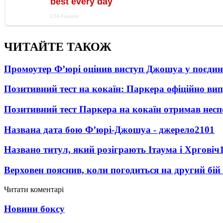
ЧИТАЙТЕ ТАКОЖ
Промоутер Ф’юрі оцінив виступ Джошуа у поєди
Позитивний тест на кокаїн: Паркера офіційно ви
Позитивний тест Паркера на кокаїн отримав несп
Названа дата бою Ф’юрі-Джошуа - джерело
2101
Названо титул, який розіграють Ітаума і Хрговіч
Верховен пояснив, коли погодиться на другий бій
Читати коментарі
Новини боксу