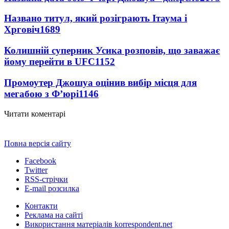
Названо титул, який розіграють Ітаума і
Хрговіч
1689
Колишній суперник Усика розповів, що заважає
йому перейти в UFC
1152
Промоутер Джошуа оцінив вибір місця для
мегабою з Ф’юрі
1146
Читати коментарі
Повна версія сайту
Facebook
Twitter
RSS-стрічки
E-mail розсилка
Контакти
Реклама на сайті
Використання матеріалів korrespondent.net