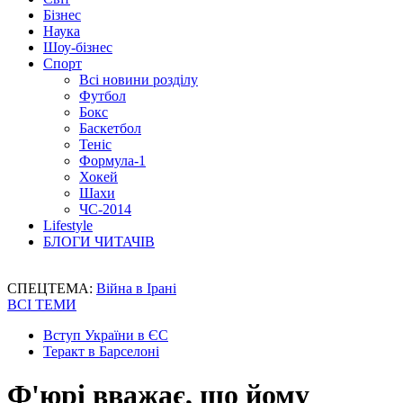
Бізнес
Наука
Шоу-бізнес
Спорт
Всі новини розділу
Футбол
Бокс
Баскетбол
Теніс
Формула-1
Хокей
Шахи
ЧС-2014
Lifestyle
БЛОГИ ЧИТАЧІВ
СПЕЦТЕМА:
Війна в Ірані
ВСІ ТЕМИ
Вступ України в ЄС
Теракт в Барселоні
Ф'юрі вважає, що йому