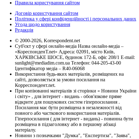
Правила користування сайтом
Договір користування сайтом
Політика у сфері конфіденційності і персональних даних
Угода щодо користування
Редакція
© 2000-2026, Korrespondent.net
Суб'єкт у сфері онлайн-медіа Назва онлайн-медіа –
«КореспонденТ.net» Адреса: 02091, місто Київ,
ХАРКІВСЬКЕ ШОСЕ, будинок 172-Б, офіс 208/1 E-mail:
sunlight@mediadim.com.ua
Телефон: 044-205-43-00
Ідентифікатор медіа – R40-06068
Використання будь-яких матеріалів, розміщених на
сайті, дозволяється за умови посилання на
Корреспондент.net.
При копіюванні матеріалів зі сторінки « Новини України
і світу» , для інтернет - видань - обов'язкове пряме
відкрите для пошукових систем гіперпосилання .
Посилання має бути розміщена в незалежності від
повного або часткового використання матеріалів.
Гіперпосилання ( для інтернет - видань) - повинна бути
розміщена в підзаголовку або в першому абзаці
матеріалу.
Новини з позначками "Думка", "Експертиза", "Заява",