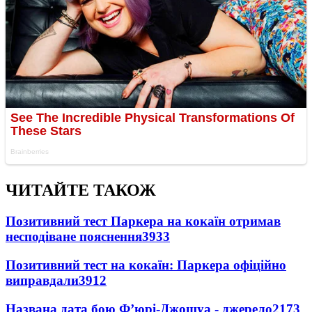
ЧИТАЙТЕ ТАКОЖ
Позитивний тест Паркера на кокаїн отримав
несподіване пояснення
3933
Позитивний тест на кокаїн: Паркера офіційно
виправдали
3912
Названа дата бою Ф’юрі-Джошуа - джерело
2173