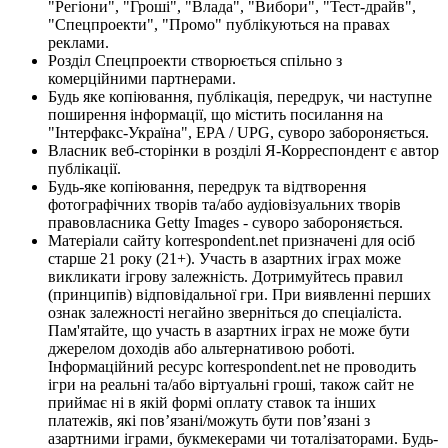
"Регіони", "Гроші", "Влада", "Вибори", "Тест-драйв",
"Спецпроекти", "Промо" публікуються на правах
реклами.
Розділ Спецпроекти створюється спільно з
комерційними партнерами.
Будь яке копіювання, публікація, передрук, чи наступне
поширення інформації, що містить посилання на
"Інтерфакс-Україна", EPA / UPG, суворо забороняється.
Власник веб-сторінки в розділі Я-Корреспондент є автор
публікації.
Будь-яке копіювання, передрук та відтворення
фотографічних творів та/або аудіовізуальних творів
правовласника Getty Images - суворо забороняється.
Матеріали сайту korrespondent.net призначені для осіб
старше 21 року (21+). Участь в азартних іграх може
викликати ігрову залежність. Дотримуйтесь правил
(принципів) відповідальної гри. При виявленні перших
ознак залежності негайно зверніться до спеціаліста.
Пам'ятайте, що участь в азартних іграх не може бути
джерелом доходів або альтернативою роботі.
Інформаційний ресурс korrespondent.net не проводить
ігри на реальні та/або віртуальні гроші, також сайт не
приймає ні в якій формі оплату ставок та інших
платежів, які пов’язані/можуть бути пов’язані з
азартними іграми, букмекерами чи тоталізаторами. Будь-