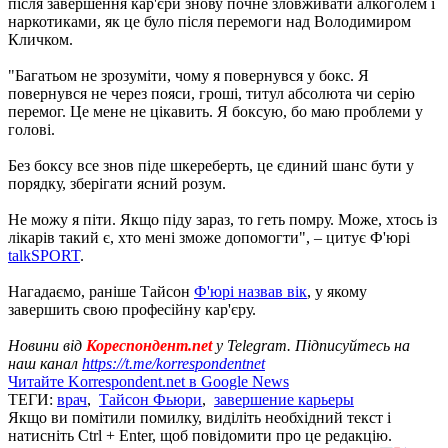
після завершення кар'єри знову почне зловживати алкоголем і
наркотиками, як це було після перемоги над Володимиром
Кличком.
"Багатьом не зрозуміти, чому я повернувся у бокс. Я
повернувся не через пояси, гроші, титул абсолюта чи серію
перемог. Це мене не цікавить. Я боксую, бо маю проблеми у
голові.
Без боксу все знов піде шкереберть, це єдиний шанс бути у
порядку, зберігати ясний розум.
Не можу я піти. Якщо піду зараз, то геть помру. Може, хтось із
лікарів такий є, хто мені зможе допомогти", – цитує Ф'юрі
talkSPORT
.
Нагадаємо, раніше Тайсон
Ф'юрі назвав вік
, у якому
завершить свою професійну кар'єру.
Новини від
Кореспондент.net
у Telegram. Підписуйтесь на
наш канал
https://t.me/korrespondentnet
Читайте Korrespondent.net в Google News
ТЕГИ:
врач
,
Тайсон Фьюри
,
завершение карьеры
Якщо ви помітили помилку, виділіть необхідний текст і
натисніть Ctrl + Enter, щоб повідомити про це редакцію.