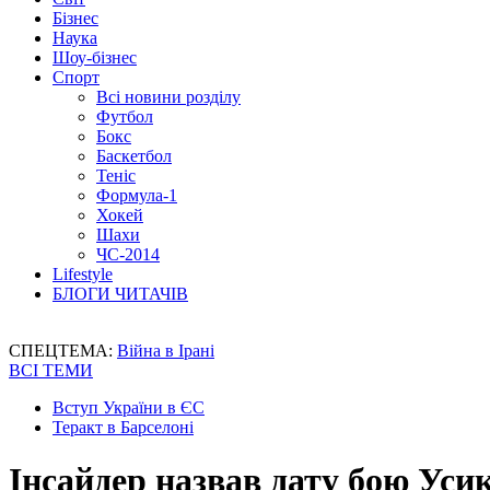
Бізнес
Наука
Шоу-бізнес
Спорт
Всі новини розділу
Футбол
Бокс
Баскетбол
Теніс
Формула-1
Хокей
Шахи
ЧС-2014
Lifestyle
БЛОГИ ЧИТАЧІВ
СПЕЦТЕМА:
Війна в Ірані
ВСІ ТЕМИ
Вступ України в ЄС
Теракт в Барселоні
Інсайдер назвав дату бою Уси