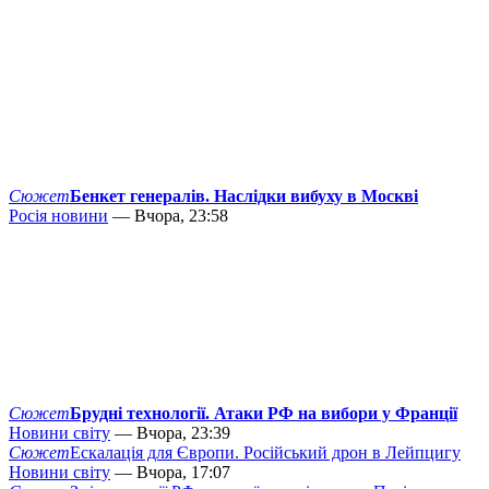
Сюжет
Бенкет генералів. Наслідки вибуху в Москві
Росія новини
— Вчора, 23:58
Сюжет
Брудні технології. Атаки РФ на вибори у Франції
Новини світу
— Вчора, 23:39
Сюжет
Ескалація для Європи. Російський дрон в Лейпцигу
Новини світу
— Вчора, 17:07