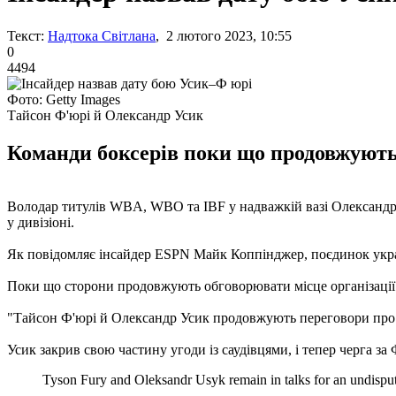
Текст:
Надтока Світлана
, 2 лютого 2023, 10:55
0
4494
Фото: Getty Images
Тайсон Ф'юрі й Олександр Усик
Команди боксерів поки що продовжують 
Володар титулів WBA, WBO та IBF у надважкій вазі Олександр
у дивізіоні.
Як повідомляє інсайдер ESPN Майк Коппінджер, поєдинок украї
Поки що сторони продовжують обговорювати місце організації б
"Тайсон Ф'юрі й Олександр Усик продовжують переговори про бі
Усик закрив свою частину угоди із саудівцями, і тепер черга за
Tyson Fury and Oleksandr Usyk remain in talks for an undispute