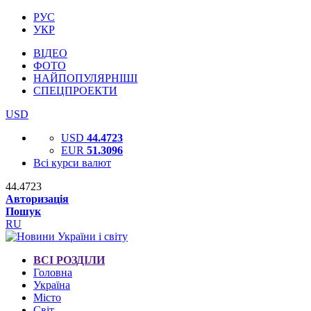
РУС
УКР
ВІДЕО
ФОТО
НАЙПОПУЛЯРНІШІ
СПЕЦПРОЕКТИ
USD
USD
44.4723
EUR
51.3096
Всі курси валют
44.4723
Авторизація
Пошук
RU
ВСІ РОЗДІЛИ
Головна
Україна
Місто
Світ