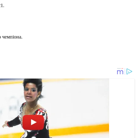
21.
 чемпіона.