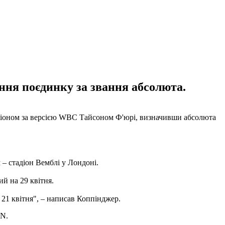
ння поєдинку за звання абсолюта.
мпіоном за версією WBC Тайсоном Ф'юрі, визначивши абсолюта
– стадіон Вемблі у Лондоні.
й на 29 квітня.
я 21 квітня", – написав Коппінджер.
PN.