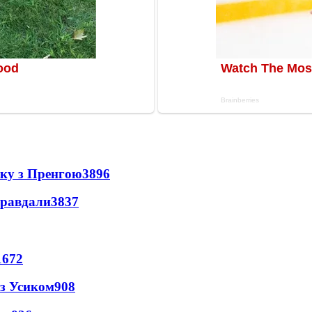
нку з Пренгою
3896
правдали
3837
1672
 з Усиком
908