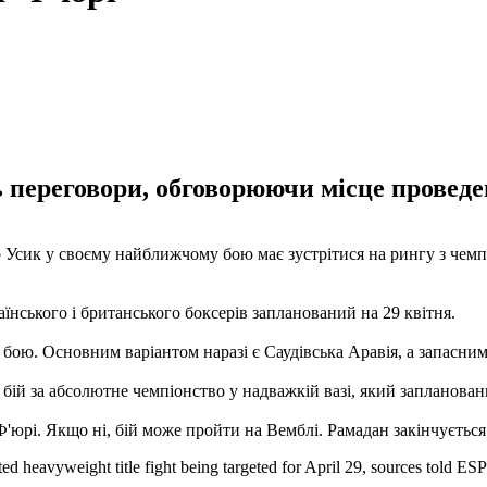
переговори, обговорюючи місце проведе
 Усик у своєму найближчому бою має зустрітися на рингу з че
нського і британського боксерів запланований на 29 квітня.
ою. Основним варіантом наразі є Саудівська Аравія, а запасним 
й за абсолютне чемпіонство у надважкій вазі, який заплановани
 Ф'юрі. Якщо ні, бій може пройти на Вемблі. Рамадан закінчуєтьс
d heavyweight title fight being targeted for April 29, sources told ES