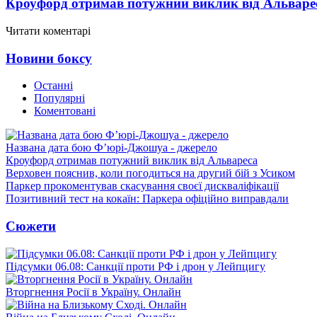
Кроуфорд отримав потужний виклик від Альваре
Читати коментарі
Новини боксу
Останні
Популярні
Коментовані
Названа дата бою Ф’юрі-Джошуа - джерело
Кроуфорд отримав потужний виклик від Альвареса
Верховен пояснив, коли погодиться на другий бій з Усиком
Паркер прокоментував скасування своєї дискваліфікації
Позитивний тест на кокаїн: Паркера офіційно виправдали
Сюжети
Підсумки 06.08: Санкції проти РФ і дрон у Лейпцигу
Вторгнення Росії в Україну. Онлайн