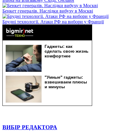
Війна на Близькому Сході. Онлайн
Бенкет генералів. Наслідки вибуху в Москві
Брудні технології. Атаки РФ на вибори у Франції
ВИБІР РЕДАКТОРА