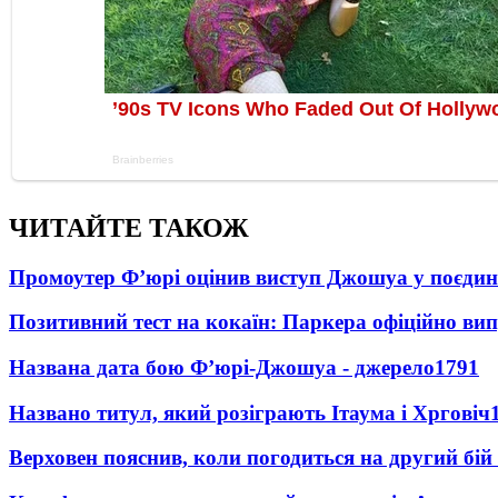
ЧИТАЙТЕ ТАКОЖ
Промоутер Ф’юрі оцінив виступ Джошуа у поєди
Позитивний тест на кокаїн: Паркера офіційно ви
Названа дата бою Ф’юрі-Джошуа - джерело
1791
Названо титул, який розіграють Ітаума і Хрговіч
Верховен пояснив, коли погодиться на другий бій