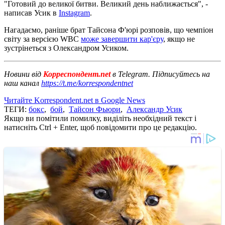
"Готовий до великої битви. Великий день наближається", -
написав Усик в
Instagram
.
Нагадаємо, раніше брат Тайсона Ф'юрі розповів, що чемпіон
світу за версією WBC
може завершити кар'єру
, якщо не
зустрінеться з Олександром Усиком.
Новини від
Корреспондент.net
в Telegram. Підписуйтесь на
наш канал
https://t.me/korrespondentnet
Читайте Korrespondent.net в Google News
ТЕГИ:
бокс
,
бой
,
Тайсон Фьюри
,
Александр Усик
Якщо ви помітили помилку, виділіть необхідний текст і
натисніть Ctrl + Enter, щоб повідомити про це редакцію.