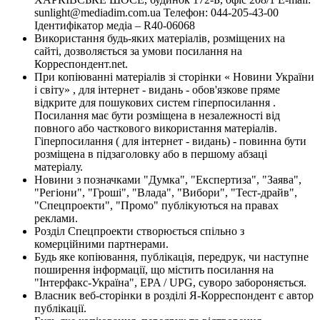
sunlight@mediadim.com.ua
Телефон: 044-205-43-00
Ідентифікатор медіа – R40-06068
Використання будь-яких матеріалів, розміщених на
сайті, дозволяється за умови посилання на
Корреспондент.net.
При копіюванні матеріалів зі сторінки « Новини України
і світу» , для інтернет - видань - обов'язкове пряме
відкрите для пошукових систем гіперпосилання .
Посилання має бути розміщена в незалежності від
повного або часткового використання матеріалів.
Гіперпосилання ( для інтернет - видань) - повинна бути
розміщена в підзаголовку або в першому абзаці
матеріалу.
Новини з позначками "Думка", "Експертиза", "Заява",
"Регіони", "Гроші", "Влада", "Вибори", "Тест-драйв",
"Спецпроекти", "Промо" публікуються на правах
реклами.
Розділ Спецпроекти створюється спільно з
комерційними партнерами.
Будь яке копіювання, публікація, передрук, чи наступне
поширення інформації, що містить посилання на
"Інтерфакс-Україна", EPA / UPG, суворо забороняється.
Власник веб-сторінки в розділі Я-Корреспондент є автор
публікації.