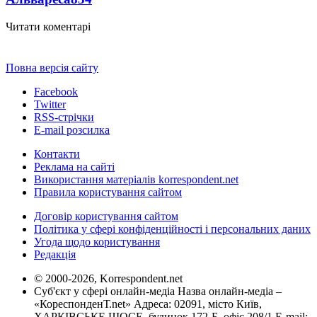
Читати коментарі
Повна версія сайту
Facebook
Twitter
RSS-стрічки
E-mail розсилка
Контакти
Реклама на сайті
Використання матеріалів korrespondent.net
Правила користування сайтом
Договір користування сайтом
Політика у сфері конфіденційності і персональних даних
Угода щодо користування
Редакція
© 2000-2026, Korrespondent.net
Суб'єкт у сфері онлайн-медіа Назва онлайн-медіа –
«КореспонденТ.net» Адреса: 02091, місто Київ,
ХАРКІВСЬКЕ ШОСЕ, будинок 172-Б, офіс 208/1 E-mail: