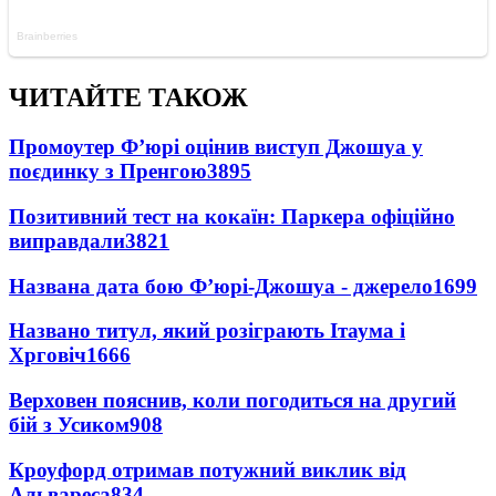
ЧИТАЙТЕ ТАКОЖ
Промоутер Ф’юрі оцінив виступ Джошуа у
поєдинку з Пренгою
3895
Позитивний тест на кокаїн: Паркера офіційно
виправдали
3821
Названа дата бою Ф’юрі-Джошуа - джерело
1699
Названо титул, який розіграють Ітаума і
Хрговіч
1666
Верховен пояснив, коли погодиться на другий
бій з Усиком
908
Кроуфорд отримав потужний виклик від
Альвареса
834