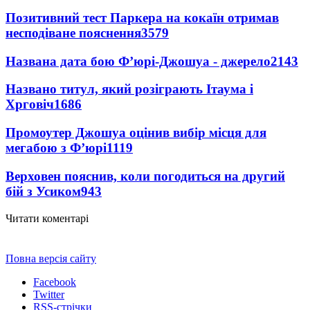
Позитивний тест Паркера на кокаїн отримав
несподіване пояснення
3579
Названа дата бою Ф’юрі-Джошуа - джерело
2143
Названо титул, який розіграють Ітаума і
Хрговіч
1686
Промоутер Джошуа оцінив вибір місця для
мегабою з Ф’юрі
1119
Верховен пояснив, коли погодиться на другий
бій з Усиком
943
Читати коментарі
Повна версія сайту
Facebook
Twitter
RSS-стрічки