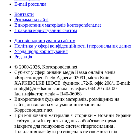
E-mail розсилка
Контакти
Реклама на сайті
Використання матеріалів korrespondent.net
Правила користування сайтом
Договір користування сайтом
Політика у сфері конфіденційності і персональних даних
Угода щодо користування
Редакція
© 2000-2026, Korrespondent.net
Суб'єкт у сфері онлайн-медіа Назва онлайн-медіа –
«КореспонденТ.net» Адреса: 02091, місто Київ,
ХАРКІВСЬКЕ ШОСЕ, будинок 172-Б, офіс 208/1 E-mail:
sunlight@mediadim.com.ua
Телефон: 044-205-43-00
Ідентифікатор медіа – R40-06068
Використання будь-яких матеріалів, розміщених на
сайті, дозволяється за умови посилання на
Корреспондент.net.
При копіюванні матеріалів зі сторінки « Новини України
і світу» , для інтернет - видань - обов'язкове пряме
відкрите для пошукових систем гіперпосилання .
Посилання має бути розміщена в незалежності від