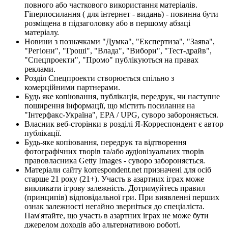
повного або часткового використання матеріалів.
Гіперпосилання ( для інтернет - видань) - повинна бути
розміщена в підзаголовку або в першому абзаці
матеріалу.
Новини з позначками "Думка", "Експертиза", "Заява",
"Регіони", "Гроші", "Влада", "Вибори", "Тест-драйв",
"Спецпроекти", "Промо" публікуються на правах
реклами.
Розділ Спецпроекти створюється спільно з
комерційними партнерами.
Будь яке копіювання, публікація, передрук, чи наступне
поширення інформації, що містить посилання на
"Інтерфакс-Україна", EPA / UPG, суворо забороняється.
Власник веб-сторінки в розділі Я-Корреспондент є автор
публікації.
Будь-яке копіювання, передрук та відтворення
фотографічних творів та/або аудіовізуальних творів
правовласника Getty Images - суворо забороняється.
Матеріали сайту korrespondent.net призначені для осіб
старше 21 року (21+). Участь в азартних іграх може
викликати ігрову залежність. Дотримуйтесь правил
(принципів) відповідальної гри. При виявленні перших
ознак залежності негайно зверніться до спеціаліста.
Пам'ятайте, що участь в азартних іграх не може бути
джерелом доходів або альтернативою роботі.