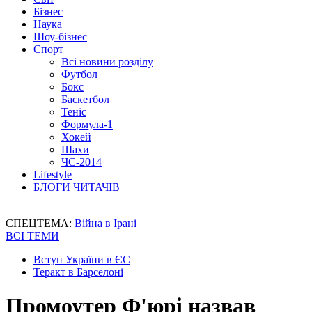
Бізнес
Наука
Шоу-бізнес
Спорт
Всі новини розділу
Футбол
Бокс
Баскетбол
Теніс
Формула-1
Хокей
Шахи
ЧС-2014
Lifestyle
БЛОГИ ЧИТАЧІВ
СПЕЦТЕМА:
Війна в Ірані
ВСІ ТЕМИ
Вступ України в ЄС
Теракт в Барселоні
Промоутер Ф'юрі назвав