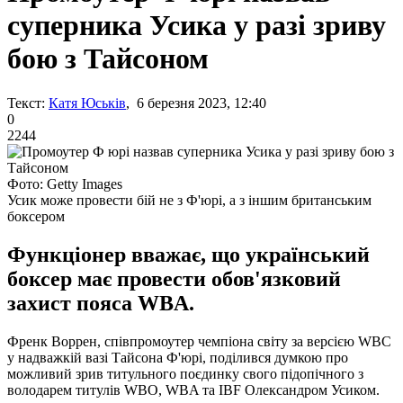
суперника Усика у разі зриву
бою з Тайсоном
Текст:
Катя Юськів
, 6 березня 2023, 12:40
0
2244
Фото: Getty Images
Усик може провести бій не з Ф'юрі, а з іншим британським
боксером
Функціонер вважає, що український
боксер має провести обов'язковий
захист пояса WBA.
Френк Воррен, співпромоутер чемпіона світу за версією WBC
у надважкій вазі Тайсона Ф'юрі, поділився думкою про
можливий зрив титульного поєдинку свого підопічного з
володарем титулів WBO, WBA та IBF Олександром Усиком.