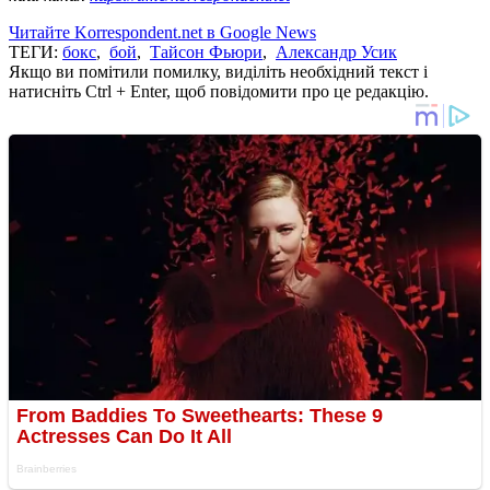
Читайте Korrespondent.net в Google News
ТЕГИ:
бокс
,
бой
,
Тайсон Фьюри
,
Александр Усик
Якщо ви помітили помилку, виділіть необхідний текст і
натисніть Ctrl + Enter, щоб повідомити про це редакцію.