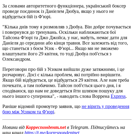
За словами авторитетного функціонера, український боксер
проведе поєдинок із Даніелем Дюбуа, якщо у нього не
відбудеться бій із Ф'юрі.
"Кілька днів тому я розмовляв з Дюбуа. Він добре почувається
і повернувся до тренувань. Оскільки наближаються бої
Тайсона Ф'юрі та Джо Джойса, у нас, мабуть, немає дати для
Даніеля до середини або кінця травня. Все залежить від того,
що станеться з боєм Усик - Ф'юрі... Якщо ми не зможемо
влаштувати його 29 квітня, то тоді Дюбуа поб'ється з
Олександром.
Переговори про бій з Усиком вийшли дуже затяжними, і це
розчаровує. Досі є кілька проблем, які потрібно вирішити.
Якщо бій відбудеться, це відбудеться 29 квітня. Але нам треба
почекати, а там побачимо. Тайсон поб'ється цього дня, і я
сподіваюся, що нам не доведеться йти шляхом пошуку для
нього іншого суперника", - наводить слова Воррена
Express
.
Раніше відомий промоутер заявив, що
не вірить у проведення
бою між Усиком та Ф'юрі
.
Новини від
Корреспондент.net
в Telegram. Підписуйтесь на
наш канал
https://t.me/korrespondentnet