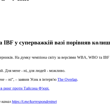
 IBF у суперважкій вазі порівняв колиш
ерників. На думку чемпіона світу за версіями WBA, WBO та IBF 
й. Для мене - ні, для людей - можливо.
е – ні”, – заявив Усик в інтерв'ю
The Overlap
.
 в ринг проти Тайсона Ф'юрі.
ш канал
https://t.me/korrespondentnet