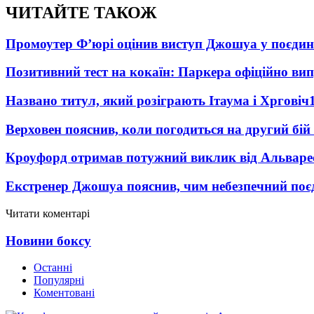
ЧИТАЙТЕ ТАКОЖ
Промоутер Ф’юрі оцінив виступ Джошуа у поєди
Позитивний тест на кокаїн: Паркера офіційно ви
Названо титул, який розіграють Ітаума і Хрговіч
Верховен пояснив, коли погодиться на другий бій
Кроуфорд отримав потужний виклик від Альваре
Екстренер Джошуа пояснив, чим небезпечний поє
Читати коментарі
Новини боксу
Останні
Популярні
Коментовані