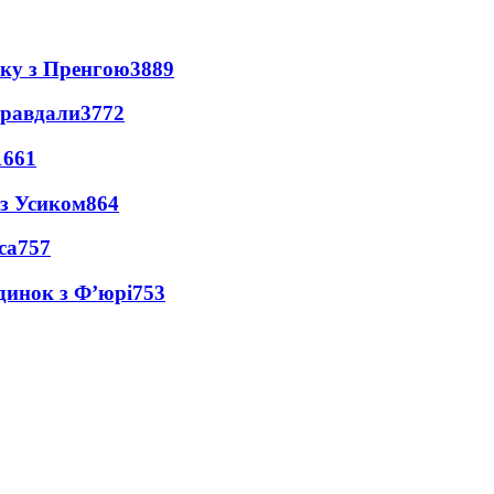
нку з Пренгою
3889
правдали
3772
1661
 з Усиком
864
са
757
динок з Ф’юрі
753