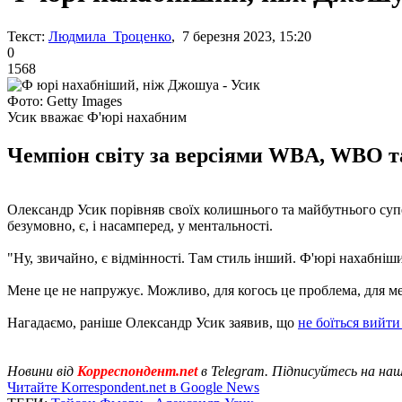
Текст:
Людмила Троценко
, 7 березня 2023, 15:20
0
1568
Фото: Getty Images
Усик вважає Ф'юрі нахабним
Чемпіон світу за версіями WBA, WBO та
Олександр Усик порівняв своїх колишнього та майбутнього суп
безумовно, є, і насамперед, у ментальності.
"Ну, звичайно, є відмінності. Там стиль інший. Ф'юрі нахабніши
Мене це не напружує. Можливо, для когось це проблема, для мен
Нагадаємо, раніше Олександр Усик заявив, що
не боїться вийти
Новини від
Корреспондент.net
в Telegram. Підписуйтесь на на
Читайте Korrespondent.net в Google News