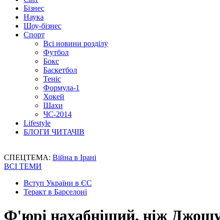
Бізнес
Наука
Шоу-бізнес
Спорт
Всі новини розділу
Футбол
Бокс
Баскетбол
Теніс
Формула-1
Хокей
Шахи
ЧС-2014
Lifestyle
БЛОГИ ЧИТАЧІВ
СПЕЦТЕМА:
Війна в Ірані
ВСІ ТЕМИ
Вступ України в ЄС
Теракт в Барселоні
Ф'юрі нахабніший, ніж Джошу