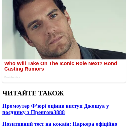
ЧИТАЙТЕ ТАКОЖ
Промоутер Ф’юрі оцінив виступ Джошуа у
поєдинку з Пренгою
3888
Позитивний тест на кокаїн: Паркера офіційно