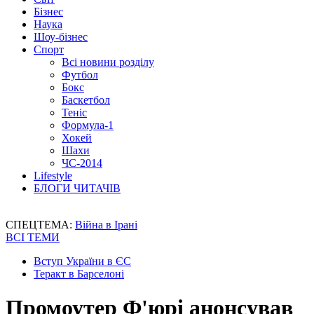
Бізнес
Наука
Шоу-бізнес
Спорт
Всі новини розділу
Футбол
Бокс
Баскетбол
Теніс
Формула-1
Хокей
Шахи
ЧС-2014
Lifestyle
БЛОГИ ЧИТАЧІВ
СПЕЦТЕМА:
Війна в Ірані
ВСІ ТЕМИ
Вступ України в ЄС
Теракт в Барселоні
Промоутер Ф'юрі анонсував