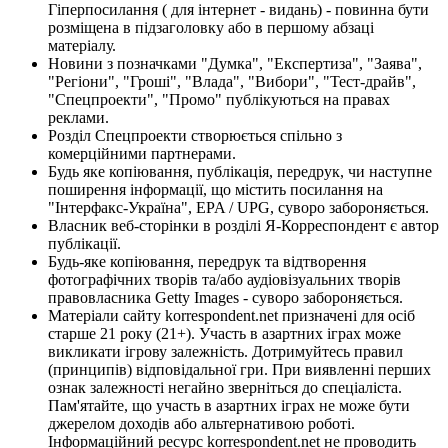
Гіперпосилання ( для інтернет - видань) - повинна бути
розміщена в підзаголовку або в першому абзаці
матеріалу.
Новини з позначками "Думка", "Експертиза", "Заява",
"Регіони", "Гроші", "Влада", "Вибори", "Тест-драйв",
"Спецпроекти", "Промо" публікуються на правах
реклами.
Розділ Спецпроекти створюється спільно з
комерційними партнерами.
Будь яке копіювання, публікація, передрук, чи наступне
поширення інформації, що містить посилання на
"Інтерфакс-Україна", EPA / UPG, суворо забороняється.
Власник веб-сторінки в розділі Я-Корреспондент є автор
публікації.
Будь-яке копіювання, передрук та відтворення
фотографічних творів та/або аудіовізуальних творів
правовласника Getty Images - суворо забороняється.
Матеріали сайту korrespondent.net призначені для осіб
старше 21 року (21+). Участь в азартних іграх може
викликати ігрову залежність. Дотримуйтесь правил
(принципів) відповідальної гри. При виявленні перших
ознак залежності негайно зверніться до спеціаліста.
Пам'ятайте, що участь в азартних іграх не може бути
джерелом доходів або альтернативою роботі.
Інформаційний ресурс korrespondent.net не проводить