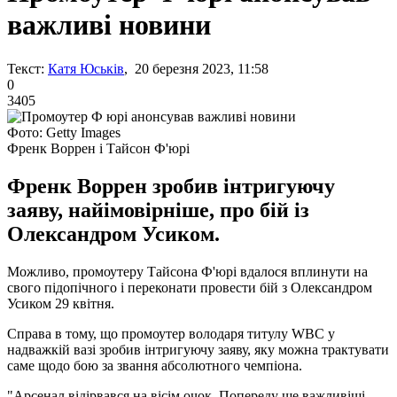
важливі новини
Текст:
Катя Юськів
, 20 березня 2023, 11:58
0
3405
Фото: Getty Images
Френк Воррен і Тайсон Ф'юрі
Френк Воррен зробив інтригуючу
заяву, найімовірніше, про бій із
Олександром Усиком.
Можливо, промоутеру Тайсона Ф'юрі вдалося вплинути на
свого підопічного і переконати провести бій з Олександром
Усиком 29 квітня.
Справа в тому, що промоутер володаря титулу WBC у
надважкій вазі зробив інтригуючу заяву, яку можна трактувати
саме щодо бою за звання абсолютного чемпіона.
"Арсенал відірвався на вісім очок. Попереду ще важливіші