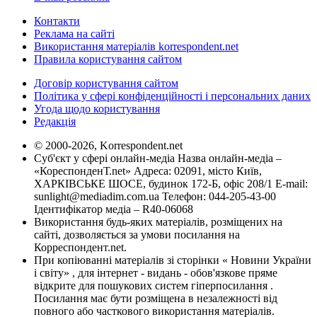
Контакти
Реклама на сайті
Використання матеріалів korrespondent.net
Правила користування сайтом
Договір користування сайтом
Політика у сфері конфіденційності і персональних даних
Угода щодо користування
Редакція
© 2000-2026, Korrespondent.net
Суб'єкт у сфері онлайн-медіа Назва онлайн-медіа –
«КореспонденТ.net» Адреса: 02091, місто Київ,
ХАРКІВСЬКЕ ШОСЕ, будинок 172-Б, офіс 208/1 E-mail:
sunlight@mediadim.com.ua
Телефон: 044-205-43-00
Ідентифікатор медіа – R40-06068
Використання будь-яких матеріалів, розміщених на
сайті, дозволяється за умови посилання на
Корреспондент.net.
При копіюванні матеріалів зі сторінки « Новини України
і світу» , для інтернет - видань - обов'язкове пряме
відкрите для пошукових систем гіперпосилання .
Посилання має бути розміщена в незалежності від
повного або часткового використання матеріалів.