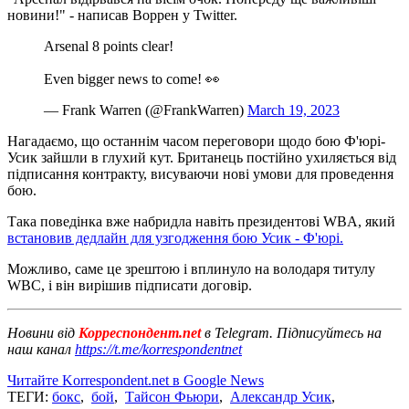
новини!" - написав Воррен у Twitter.
Arsenal 8 points clear!
Even bigger news to come! 👀
— Frank Warren (@FrankWarren)
March 19, 2023
Нагадаємо, що останнім часом переговори щодо бою Ф'юрі-
Усик зайшли в глухий кут. Британець постійно ухиляється від
підписання контракту, висуваючи нові умови для проведення
бою.
Така поведінка вже набридла навіть президентові WBA, який
встановив дедлайн для узгодження бою Усик - Ф'юрі.
Можливо, саме це зрештою і вплинуло на володаря титулу
WBC, і він вирішив підписати договір.
Новини від
Корреспондент.net
в Telegram. Підписуйтесь на
наш канал
https://t.me/korrespondentnet
Читайте Korrespondent.net в Google News
ТЕГИ:
бокс
,
бой
,
Тайсон Фьюри
,
Александр Усик
,