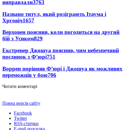
виправдали
3763
Названо титул, який розіграють Ітаума і
Хрговіч
1657
Верховен пояснив, коли погодиться на другий
бій з Усиком
829
Екстренер Джошуа пояснив, чим небезпечний
поєдинок з Ф’юрі
751
Воррен порівняв Ф’юрі і Джошуа як можливих
переможців у бою
706
Читати коментарі
Повна версія сайту
Facebook
Twitter
RSS-стрічки
E-mail розсилка