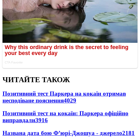
ЧИТАЙТЕ ТАКОЖ
Позитивний тест Паркера на кокаїн отримав
несподіване пояснення
4029
Позитивний тест на кокаїн: Паркера офіційно
виправдали
3916
Названа дата бою Ф’юрі-Джошуа - джерело
2181