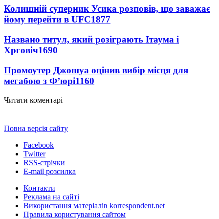
Колишній суперник Усика розповів, що заважає
йому перейти в UFC
1877
Названо титул, який розіграють Ітаума і
Хрговіч
1690
Промоутер Джошуа оцінив вибір місця для
мегабою з Ф’юрі
1160
Читати коментарі
Повна версія сайту
Facebook
Twitter
RSS-стрічки
E-mail розсилка
Контакти
Реклама на сайті
Використання матеріалів korrespondent.net
Правила користування сайтом