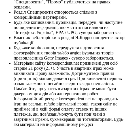
"Спецпроекти", "Промо" публікуються на правах
реклами.
Розділ Спецпроекти створюється спільно з
комерційними партнерами.
Будь яке копіювання, публікація, передрук, чи наступне
поширення інформації, що містить посилання на
"Інтерфакс-Україна", EPA / UPG, суворо забороняється.
Власник веб-сторінки в розділі Я-Корреспондент є автор
публікації.
Будь-яке копіювання, передрук та відтворення
фотографічних творів та/або аудіовізуальних творів
правовласника Getty Images - суворо забороняється.
Матеріали сайту korrespondent.net призначені для осіб
старше 21 року (21+). Участь в азартних іграх може
викликати ігрову залежність. Дотримуйтесь правил
(принципів) відповідальної гри. При виявленні перших
ознак залежності негайно зверніться до спеціаліста.
Пам'ятайте, що участь в азартних іграх не може бути
джерелом доходів або альтернативою роботі.
Інформаційний ресурс korrespondent.net не проводить
ігри на реальні та/або віртуальні гроші, також сайт не
приймає ні в якій формі оплату ставок та інших
платежів, які пов’язані/можуть бути пов’язані з
азартними іграми, букмекерами чи тоталізаторами. Будь-
які матеріали на інформаційному ресурсі