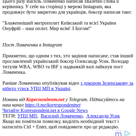
Цього разу Василь Ломаченко написав хвалебні слова її
керівнику. У себе на сторінці у мережі Instagram, яка
продовжує бути закритою для українців, боксер написав таке:
"Блаженніший митрополит Київський та всієї України
Онуфрій – наш оплот. Мир всім! З Богом!"
Пост Ломаченка в Instagram
Прикметно, що одним з тих, хто зацінив написане, став інший
прославлений український боксер Олександр Усик. Володар
титулів WBA, WBO та IBF у надважкій вазі лайкнув пост
Ломаченка.
Раніше Ломаченко опублікував відео
з докором Зеленському за
нібито утиск УПЦ МП в Україні
.
Новини від
Кореспондент.net
у Telegram. Підписуйтесь на
наш канал
https://t.me/korrespondentnet
Читайте Korrespondent.net в Google News
ТЕГИ:
УПЦ МП
,
Василий Ломаченко
,
Александр Усик
Якщо ви помітили помилку, виділіть необхідний текст і
натисніть Ctrl + Enter, щоб повідомити про це редакцію.