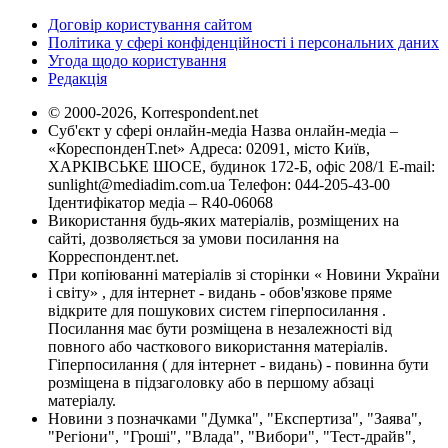
Договір користування сайтом
Політика у сфері конфіденційності і персональних даних
Угода щодо користування
Редакція
© 2000-2026, Korrespondent.net
Суб'єкт у сфері онлайн-медіа Назва онлайн-медіа –
«КореспонденТ.net» Адреса: 02091, місто Київ,
ХАРКІВСЬКЕ ШОСЕ, будинок 172-Б, офіс 208/1 E-mail:
sunlight@mediadim.com.ua
Телефон: 044-205-43-00
Ідентифікатор медіа – R40-06068
Використання будь-яких матеріалів, розміщених на
сайті, дозволяється за умови посилання на
Корреспондент.net.
При копіюванні матеріалів зі сторінки « Новини України
і світу» , для інтернет - видань - обов'язкове пряме
відкрите для пошукових систем гіперпосилання .
Посилання має бути розміщена в незалежності від
повного або часткового використання матеріалів.
Гіперпосилання ( для інтернет - видань) - повинна бути
розміщена в підзаголовку або в першому абзаці
матеріалу.
Новини з позначками "Думка", "Експертиза", "Заява",
"Регіони", "Гроші", "Влада", "Вибори", "Тест-драйв",