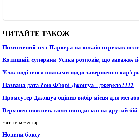
ЧИТАЙТЕ ТАКОЖ
Позитивний тест Паркера на кокаїн отримав несп
Колишній суперник Усика розповів, що заважає 
Усик поділився планами щодо завершення кар'єр
Названа дата бою Ф’юрі-Джошуа - джерело
2222
Промоутер Джошуа оцінив вибір місця для мегаб
Верховен пояснив, коли погодиться на другий бій
Читати коментарі
Новини боксу