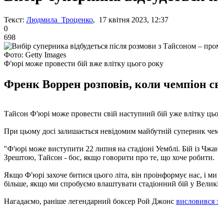
Текст:
Людмила Троценко
, 17 квітня 2023, 12:37
0
698
Фото: Getty Images
Ф'юрі може провести бій вже влітку цього року
Френк Воррен розповів, коли чемпіон с
Тайсон Ф'юрі може провести свій наступний бій уже влітку цьо
При цьому досі залишається невідомим майбутній суперник чемп
"Ф'юрі може виступити 22 липня на стадіоні Уемблі. Бій із Чж
Зрештою, Тайсон - бос, якщо говорити про те, що хоче робити.
Якщо Ф'юрі захоче битися цього літа, він проінформує нас, і 
більше, якщо ми спробуємо влаштувати стадіонний бій у Великі
Нагадаємо, раніше легендарний боксер Рой Джонс
висловився 