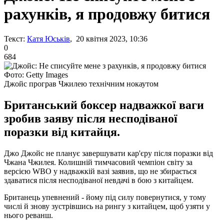
рахунків, я продовжу битися
Текст:
Катя Юськів
, 20 квітня 2023, 10:36
0
684
Фото: Getty Images
Джойс програв Чжилею технічним нокаутом
Британський боксер надважкої ваги
зробив заяву після несподіваної
поразки від китайця.
Джо Джойс не планує завершувати кар'єру після поразки від
Чжана Чжилея. Колишній тимчасовий чемпіон світу за
версією WBO у надважкій вазі заявив, що не збирається
здаватися після несподіваної невдачі в бою з китайцем.
Британець упевнений - йому під силу повернутися, у тому
числі й знову зустрівшись на рингу з китайцем, щоб узяти у
нього реванш.