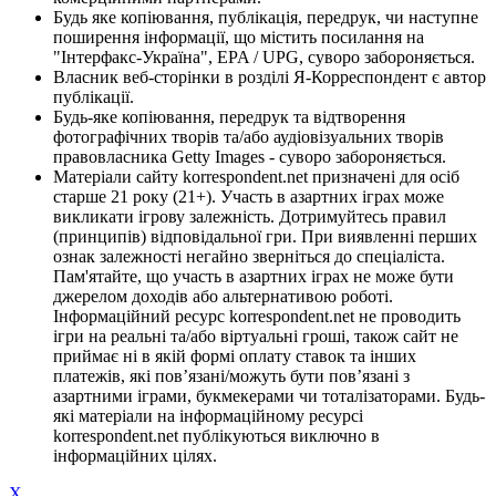
Будь яке копіювання, публікація, передрук, чи наступне
поширення інформації, що містить посилання на
"Інтерфакс-Україна", EPA / UPG, суворо забороняється.
Власник веб-сторінки в розділі Я-Корреспондент є автор
публікації.
Будь-яке копіювання, передрук та відтворення
фотографічних творів та/або аудіовізуальних творів
правовласника Getty Images - суворо забороняється.
Матеріали сайту korrespondent.net призначені для осіб
старше 21 року (21+). Участь в азартних іграх може
викликати ігрову залежність. Дотримуйтесь правил
(принципів) відповідальної гри. При виявленні перших
ознак залежності негайно зверніться до спеціаліста.
Пам'ятайте, що участь в азартних іграх не може бути
джерелом доходів або альтернативою роботі.
Інформаційний ресурс korrespondent.net не проводить
ігри на реальні та/або віртуальні гроші, також сайт не
приймає ні в якій формі оплату ставок та інших
платежів, які пов’язані/можуть бути пов’язані з
азартними іграми, букмекерами чи тоталізаторами. Будь-
які матеріали на інформаційному ресурсі
korrespondent.net публікуються виключно в
інформаційних цілях.
X