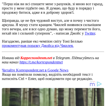
"Перш ніж ви всі спишете мене з рахунків, зі мною все гаразд,
просто у мене підбите око. Я думаю, що буду в порядку і
продовжу битися, адже я в доброму здоров'ї.
Щоправда, це не був чудовий виступ, але я почну з чистого
аркуша. Я мушу стати кращим. Чжилей виявився сильнішим
того вечора, але я все одно думаю, що можу перемогти його,
нехай він і сильний суперник", - написав Джойс у
Twitter
.
Нагадаємо, раніше екс-чемпіон світу Тоні Беллью
прокоментував поразку Джойса від Чжилея.
Новини від
Корреспондент.net
в Telegram. Підписуйтесь на
наш канал
https://t.me/korrespondentnet
Читайте Korrespondent.net в Google News
Якщо ви помітили помилку, виділіть необхідний текст і
натисніть Ctrl + Enter, щоб повідомити про це редакцію.