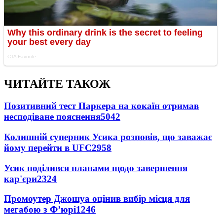
ЧИТАЙТЕ ТАКОЖ
Позитивний тест Паркера на кокаїн отримав
несподіване пояснення
5042
Колишній суперник Усика розповів, що заважає
йому перейти в UFC
2958
Усик поділився планами щодо завершення
кар'єри
2324
Промоутер Джошуа оцінив вибір місця для
мегабою з Ф’юрі
1246