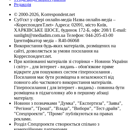
Редакція
© 2000-2026, Korrespondent.net
Суб'єкт у сфері онлайн-медіа Назва онлайн-медіа –
«КореспонденТ.net» Адреса: 02091, місто Київ,
ХАРКІВСЬКЕ ШОСЕ, будинок 172-Б, офіс 208/1 E-mail:
sunlight@mediadim.com.ua
Телефон: 044-205-43-00
Ідентифікатор медіа – R40-06068
Використання будь-яких матеріалів, розміщених на
сайті, дозволяється за умови посилання на
Корреспондент.net.
При копіюванні матеріалів зі сторінки « Новини України
і світу» , для інтернет - видань - обов'язкове пряме
відкрите для пошукових систем гіперпосилання .
Посилання має бути розміщена в незалежності від
повного або часткового використання матеріалів.
Гіперпосилання ( для інтернет - видань) - повинна бути
розміщена в підзаголовку або в першому абзаці
матеріалу.
Новини з позначками "Думка", "Експертиза", "Заява",
"Регіони", "Гроші", "Влада", "Вибори", "Тест-драйв",
"Спецпроекти", "Промо" публікуються на правах
реклами.
Розділ Спецпроекти створюється спільно з
комерційними партнерами.