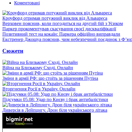
Коментовані
Кроуфорд отримав потужний виклик від Альвареса
Верховен пояснив, коли погодиться на другий бій з Усиком
Паркер прокоментував скасування своєї дискваліфікації
Позитивний тест на кокаїн: Паркера офіційно виправдали
Екстренер Джошуа пояснив, чим небезпечний поєдинок з Ф’юр
Сюжети
Війна на Близькому Сході. Онлайн
Зміни в армії РФ: що стоїть за рішенням Путіна
Вторгнення Росії в Україну. Онлайн
Підсумки 05.08: Удар по Києву і брак антибалістики
Диверсія в Лейпцигу. Дрон біля українського літака