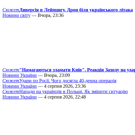
Сюжет
Диверсія в Лейпцигу. Дрон біля українського літака
Новини світу
— Вчора, 23:36
Сюжет
"Намагаються зламати Київ". Реакція Заходу на уда
Новини України
— Вчора, 23:09
Сюжет
Удари по Росії. Чого досягла 40-денна операція
Новини України
— 4 серпня 2026, 23:36
Сюжет
Напади на українців в Польщі. Як змінити ситуацію
Новини України
— 4 серпня 2026, 22:48