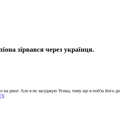
іона зірвався через українця.
го на ринг. Але я не засуджую Усика, тому що я поб'ю його до
 TV
.