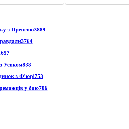
нку з Пренгою
3889
правдали
3764
1657
 з Усиком
838
динок з Ф’юрі
753
реможців у бою
706