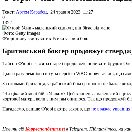
Текст:
Артем Карабец
, 24 травня 2023, 11:27
0
1352
Фото: Getty Images
Ф'юрі знову звинуватив Усика у зриві бою
Британський боксер продовжує стверджу
Тайсон Ф'юрі взявся за старе і продовжує поливати брудом Оле
Цього разу чемпіон світу за версією WBC знову заявив, що саме 
За словами британця, український боксер просто не бажає вихо
"Чи цікавий мені бій з Усиком? Цей хлопець - маленький сцикун
чортової матері, коли з ним там опинюся. Так що продовжуй біг
Нагадаємо, раніше Ф'юрі вкотре заявив, що
не вважає українця
Новини від
Корреспондент.net
в Telegram. Підписуйтесь на на