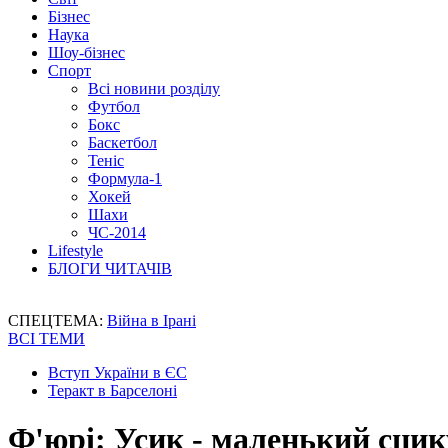
Бізнес
Наука
Шоу-бізнес
Спорт
Всі новини розділу
Футбол
Бокс
Баскетбол
Теніс
Формула-1
Хокей
Шахи
ЧС-2014
Lifestyle
БЛОГИ ЧИТАЧІВ
СПЕЦТЕМА:
Війна в Ірані
ВСІ ТЕМИ
Вступ України в ЄС
Теракт в Барселоні
Ф'юрі: Усик - маленький сцику