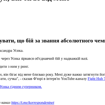
вати, що бій за звання абсолютного чемп
ксандра Усика.
через Усика зірвався об'єднавчий бій у надважкій вазі.
дити з ним у ринг.
, він бігає від мене близько року. Мені дуже важко затягнути йо
ати, сучка", - сказав Ф'юрі в інтерв'ю YouTube-каналу
Fight Hub
 Усика гідним суперником.
ш канал
https://t.me/korrespondentnet