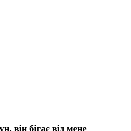
н, він бігає від мене