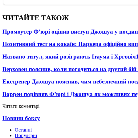
ЧИТАЙТЕ ТАКОЖ
Промоутер Ф’юрі оцінив виступ Джошуа у поєди
Позитивний тест на кокаїн: Паркера офіційно ви
Названо титул, який розіграють Ітаума і Хрговіч
Верховен пояснив, коли погодиться на другий бій
Екстренер Джошуа пояснив, чим небезпечний поє
Воррен порівняв Ф’юрі і Джошуа як можливих пе
Читати коментарі
Новини боксу
Останні
Популярні