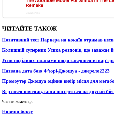
ЧИТАЙТЕ ТАКОЖ
Позитивний тест Паркера на кокаїн отримав несп
Колишній суперник Усика розповів, що заважає 
Усик поділився планами щодо завершення кар'єр
Названа дата бою Ф’юрі-Джошуа - джерело
2223
Промоутер Джошуа оцінив вибір місця для мегаб
Верховен пояснив, коли погодиться на другий бій
Читати коментарі
Новини боксу