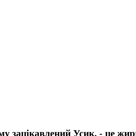
му зацікавлений Усик, - це жи