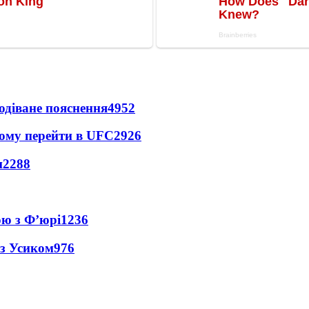
одіване пояснення
4952
йому перейти в UFC
2926
и
2288
ою з Ф’юрі
1236
 з Усиком
976