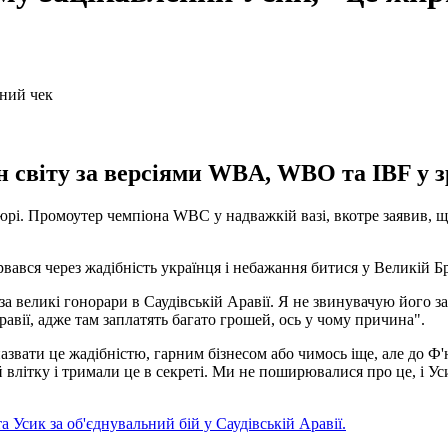
 світу за версіями WBA, WBO та IBF у зр
. Промоутер чемпіона WBC у надважкій вазі, вкотре заявив, що
вався через жадібність українця і небажання битися у Великій Бр
а великі гонорари в Саудівській Аравії. Я не звинувачую його за
вії, адже там заплатять багато грошей, ось у чому причина".
азвати це жадібністю, гарним бізнесом або чимось іще, але до Ф'
літку і тримали це в секреті. Ми не поширювалися про це, і Усик 
а Усик за об'єднувальний бій у Саудівській Аравії.