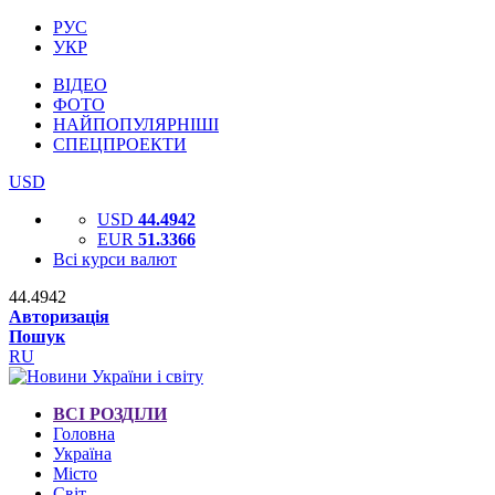
РУС
УКР
ВІДЕО
ФОТО
НАЙПОПУЛЯРНІШІ
СПЕЦПРОЕКТИ
USD
USD
44.4942
EUR
51.3366
Всі курси валют
44.4942
Авторизація
Пошук
RU
ВСІ РОЗДІЛИ
Головна
Україна
Місто
Світ