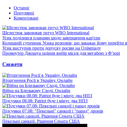
Останні
Популярні
Коментовані
Шелестюк завоював титул WBO International
Усик поділився планами щодо завершення кар'єри
Колишній суперник Усика розповів, що заважає йому перейти 
Усик виступив проти допуску росіян на Олімпіаду
Промоутер Джошуа оцінив вибір місця для мегабою з Ф’юрі
Сюжети
Вторгнення Росії в Україну. Онлайн
Війна на Близькому Сході. Онлайн
Підсумки 08.08: Patriot буде і мінус два НПЗ
Підсумки 07.08: "Пекельні" санкції і "парад" дронів
Пекельні санкції. Рішення Сената США