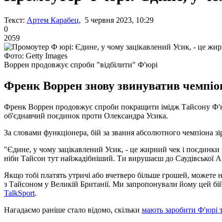
Текст:
Артем Карабец
, 5 червня 2023, 10:29
0
2059
Фото: Getty Images
Воррен продовжує спроби "відбілити" Ф'юрі
Френк Воррен знову звинуватив чемпіон
Френк Воррен продовжує спроби покращити імідж Тайсону Ф'юрі
об'єднавчий поєдинок проти Олександра Усика.
За словами функціонера, бій за звання абсолютного чемпіона зір
"Єдине, у чому зацікавлений Усик, - це жирний чек і поєдинки з
ніби Тайсон тут найжадібніший. Ти вирушаєш до Саудівської Ара
Якщо тобі платять утричі або вчетверо більше грошей, можете н
з Тайсоном у Великій Британії. Ми запропонували йому цей бій в
TalkSport
.
Нагадаємо раніше стало відомо, скільки
мають заробити Ф'юрі т