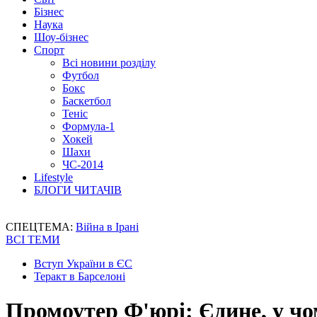
Бізнес
Наука
Шоу-бізнес
Спорт
Всі новини розділу
Футбол
Бокс
Баскетбол
Теніс
Формула-1
Хокей
Шахи
ЧС-2014
Lifestyle
БЛОГИ ЧИТАЧІВ
СПЕЦТЕМА:
Війна в Ірані
ВСІ ТЕМИ
Вступ України в ЄС
Теракт в Барселоні
Промоутер Ф'юрі: Єдине, у чо