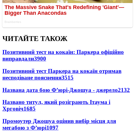
ЧИТАЙТЕ ТАКОЖ
Позитивний тест на кокаїн: Паркера офіційно
виправдали
3900
Позитивний тест Паркера на кокаїн отримав
несподіване пояснення
3515
Названа дата бою Ф’юрі-Джошуа - джерело
2132
Названо титул, який розіграють Ітаума і
Хрговіч
1685
Промоутер Джошуа оцінив вибір місця для
мегабою з Ф’юрі
1097