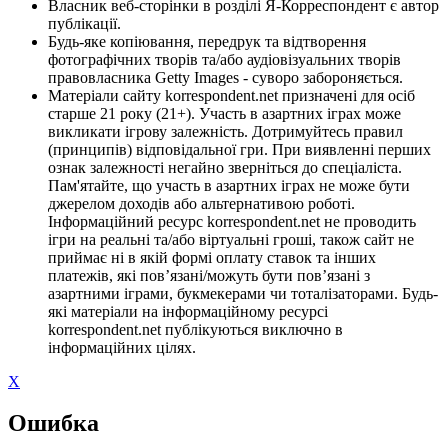
Власник веб-сторінки в розділі Я-Корреспондент є автор
публікації.
Будь-яке копіювання, передрук та відтворення
фотографічних творів та/або аудіовізуальних творів
правовласника Getty Images - суворо забороняється.
Матеріали сайту korrespondent.net призначені для осіб
старше 21 року (21+). Участь в азартних іграх може
викликати ігрову залежність. Дотримуйтесь правил
(принципів) відповідальної гри. При виявленні перших
ознак залежності негайно зверніться до спеціаліста.
Пам'ятайте, що участь в азартних іграх не може бути
джерелом доходів або альтернативою роботі.
Інформаційний ресурс korrespondent.net не проводить
ігри на реальні та/або віртуальні гроші, також сайт не
приймає ні в якій формі оплату ставок та інших
платежів, які пов’язані/можуть бути пов’язані з
азартними іграми, букмекерами чи тоталізаторами. Будь-
які матеріали на інформаційному ресурсі
korrespondent.net публікуються виключно в
інформаційних цілях.
X
Ошибка