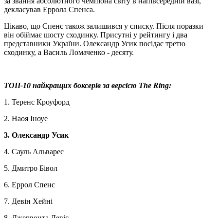
за звання абсолютного чемпіона світу в напівсередній вазі,
декласував Еррола Спенса.
Цікаво, що Спенс також залишився у списку. Після поразки
він обіймає шосту сходинку. Присутні у рейтингу і два
представники України. Олександр Усик посідає третю
сходинку, а Василь Ломаченко - десяту.
ТОП-10 найкращих боксерів за версією The Ring:
1. Теренс Кроуфорд
2. Наоя Іноуе
3. Олександр Усик
4. Сауль Альварес
5. Дмитро Бівол
6. Еррол Спенс
7. Девін Хейні
8. Джервонта Девіс