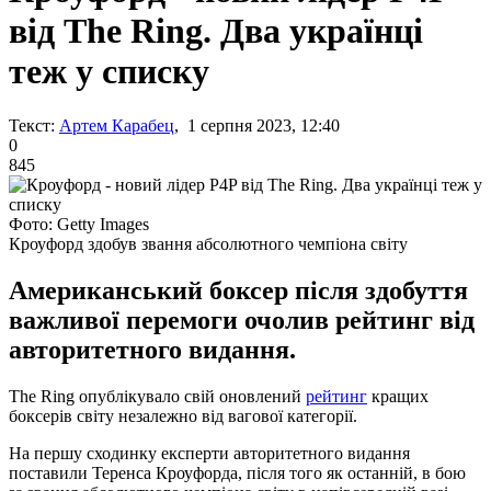
від The Ring. Два українці
теж у списку
Текст:
Артем Карабец
, 1 серпня 2023, 12:40
0
845
Фото: Getty Images
Кроуфорд здобув звання абсолютного чемпіона світу
Американський боксер після здобуття
важливої перемоги очолив рейтинг від
авторитетного видання.
The Ring опублікувало свій оновлений
рейтинг
кращих
боксерів світу незалежно від вагової категорії.
На першу сходинку експерти авторитетного видання
поставили Теренса Кроуфорда, після того як останній, в бою