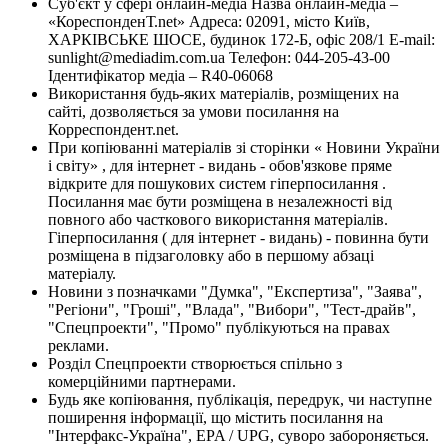
Суб'єкт у сфері онлайн-медіа Назва онлайн-медіа –
«КореспонденТ.net» Адреса: 02091, місто Київ,
ХАРКІВСЬКЕ ШОСЕ, будинок 172-Б, офіс 208/1 E-mail:
sunlight@mediadim.com.ua
Телефон: 044-205-43-00
Ідентифікатор медіа – R40-06068
Використання будь-яких матеріалів, розміщених на
сайті, дозволяється за умови посилання на
Корреспондент.net.
При копіюванні матеріалів зі сторінки « Новини України
і світу» , для інтернет - видань - обов'язкове пряме
відкрите для пошукових систем гіперпосилання .
Посилання має бути розміщена в незалежності від
повного або часткового використання матеріалів.
Гіперпосилання ( для інтернет - видань) - повинна бути
розміщена в підзаголовку або в першому абзаці
матеріалу.
Новини з позначками "Думка", "Експертиза", "Заява",
"Регіони", "Гроші", "Влада", "Вибори", "Тест-драйв",
"Спецпроекти", "Промо" публікуються на правах
реклами.
Розділ Спецпроекти створюється спільно з
комерційними партнерами.
Будь яке копіювання, публікація, передрук, чи наступне
поширення інформації, що містить посилання на
"Інтерфакс-Україна", EPA / UPG, суворо забороняється.