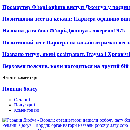
Промоутер Ф’юрі оцінив виступ Джошуа у поєди
Позитивний тест на кокаїн: Паркера офіційно ви
Названа дата бою Ф’юрі-Джошуа - джерело
1975
Позитивний тест Паркера на кокаїн отримав несп
Названо титул, який розіграють Ітаума і Хрговіч
Верховен пояснив, коли погодиться на другий бій
Читати коментарі
Новини боксу
Останні
Популярні
Коментовані
Реванш Дюбуа - Вордлі: організатори назвали робочу дату бою