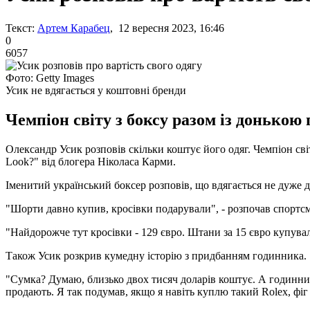
Текст:
Артем Карабец
, 12 вересня 2023, 16:46
0
6057
Фото: Getty Images
Усик не вдягається у коштовні бренди
Чемпіон світу з боксу разом із донькою 
Олександр Усик розповів скільки коштує його одяг. Чемпіон с
Look?" від блогера Ніколаса Карми.
Іменитий український боксер розповів, що вдягається не дуже до
"Шорти давно купив, кросівки подарували", - розпочав спортс
"Найдорожче тут кросівки - 129 євро. Штани за 15 євро купували
Також Усик розкрив кумедну історію з придбанням годинника.
"Сумка? Думаю, близько двох тисяч доларів коштує. А годинник
продають. Я так подумав, якщо я навіть куплю такий Rolex, фіг х