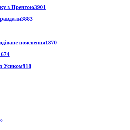
нку з Пренгою
3901
правдали
3883
одіване пояснення
1870
1674
 з Усиком
918