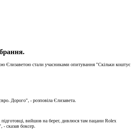
вбрання.
нькою Єлизаветою стали учасниками опитування "Скільки коштує
вро. Дорого", - розповіла Єлизавета.
 підготовці, вийшов на берег, дивлюся там пацани Rolex
, - сказав боксер.