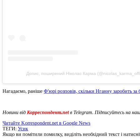
Допис, поширений Ніколас Карма (@nicolas_karma_offic
Нагадаємо, раніше
Ф'юрі розповів, скільки Нганну заробить за б
Новини від
Корреспондент.net
в Telegram. Підписуйтесь на на
Читайте Korrespondent.net в Google News
ТЕГИ:
Усик
Якщо ви помітили помилку, виділіть необхідний текст і натисніт