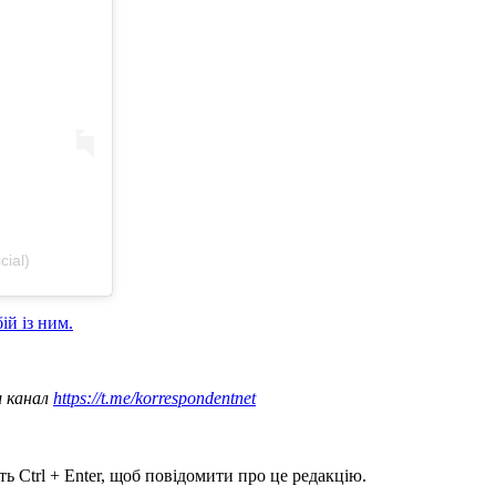
ial)
ій із ним.
ш канал
https://t.me/korrespondentnet
ь Ctrl + Enter, щоб повідомити про це редакцію.