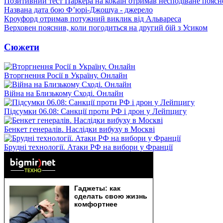
Позитивний тест Паркера на кокаїн отримав несподіване пояс
Названа дата бою Ф’юрі-Джошуа - джерело
Кроуфорд отримав потужний виклик від Альвареса
Верховен пояснив, коли погодиться на другий бій з Усиком
Сюжети
Вторгнення Росії в Україну. Онлайн
Війна на Близькому Сході. Онлайн
Підсумки 06.08: Санкції проти РФ і дрон у Лейпцигу
Бенкет генералів. Наслідки вибуху в Москві
Брудні технології. Атаки РФ на вибори у Франції