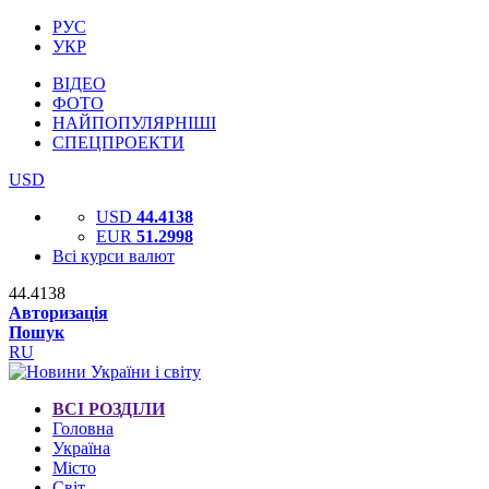
РУС
УКР
ВІДЕО
ФОТО
НАЙПОПУЛЯРНІШІ
СПЕЦПРОЕКТИ
USD
USD
44.4138
EUR
51.2998
Всі курси валют
44.4138
Авторизація
Пошук
RU
ВСІ РОЗДІЛИ
Головна
Україна
Місто
Світ