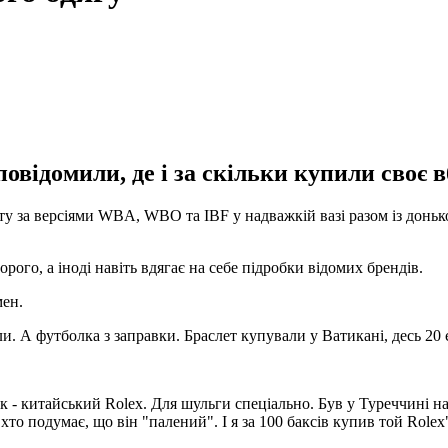
повідомили, де і за скільки купили своє 
віту за версіями WBA, WBO та IBF у надважкій вазі разом із до
рого, а іноді навіть вдягає на себе підробки відомих брендів.
мен.
. А футболка з заправки. Браслет купували у Ватикані, десь 20 є
 - китайський Rolex. Для шульги спеціально. Був у Туреччині на
то подумає, що він "палений". І я за 100 баксів купив той Rolex"