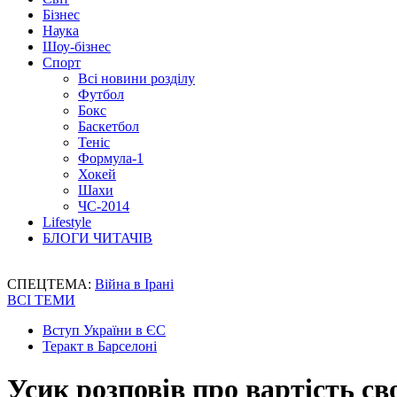
Бізнес
Наука
Шоу-бізнес
Спорт
Всі новини розділу
Футбол
Бокс
Баскетбол
Теніс
Формула-1
Хокей
Шахи
ЧС-2014
Lifestyle
БЛОГИ ЧИТАЧІВ
СПЕЦТЕМА:
Війна в Ірані
ВСІ ТЕМИ
Вступ України в ЄС
Теракт в Барселоні
Усик розповів про вартість св