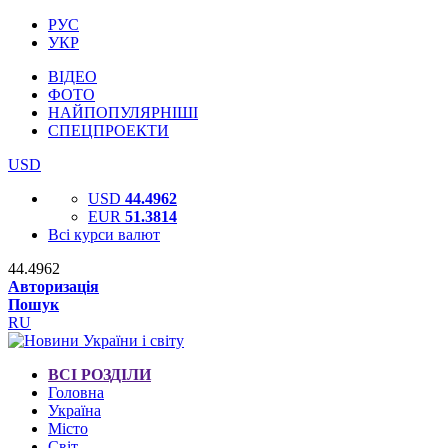
РУС
УКР
ВІДЕО
ФОТО
НАЙПОПУЛЯРНІШІ
СПЕЦПРОЕКТИ
USD
USD
44.4962
EUR
51.3814
Всі курси валют
44.4962
Авторизація
Пошук
RU
ВСІ РОЗДІЛИ
Головна
Україна
Місто
Світ