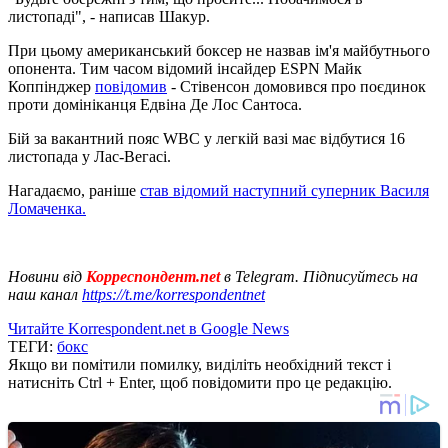
листопаді", - написав Шакур.
При цьому американський боксер не назвав ім'я майбутнього
опонента. Тим часом відомий інсайдер ESPN Майк
Коппінджер
повідомив
- Стівенсон домовився про поєдинок
проти домініканця Едвіна Де Лос Сантоса.
Бій за вакантний пояс WBC у легкій вазі має відбутися 16
листопада у Лас-Вегасі.
Нагадаємо, раніше
став відомий наступний суперник Василя
Ломаченка.
Новини від
Корреспондент.net
в Telegram. Підписуйтесь на
наш канал
https://t.me/korrespondentnet
Читайте Korrespondent.net в Google News
ТЕГИ:
бокс
Якщо ви помітили помилку, виділіть необхідний текст і
натисніть Ctrl + Enter, щоб повідомити про це редакцію.