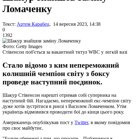
Ломаченку
Текст:
Артем Карабец
, 14 вересня 2023, 14:38
0
1392
Фото: Getty Images
Стівенсон поб'ється за вакантний титул WBC у легкій вазі
Стало відомо з ким непереможний
колишній чемпіон світу з боксу
проведе наступний поєдинок.
Шакур Стівенсон нарешті отримав собі суперника на
наступний бій. Нагадаємо, непереможний екс-чемпіон світу
дуже хотів зустрітися в ринзі з Василем Ломаченком. Утім
українець відмовився проводити бої до кінця цього року.
Американець опублікував пост у
Twitter
, в якому повідомив
про своє майбутнє.
"Будьте обережні з тим, що просите... Побачимося в