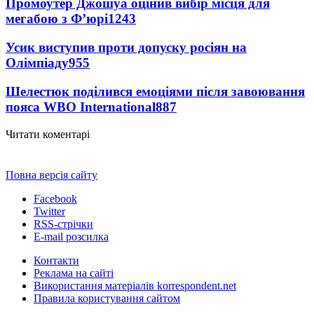
Промоутер Джошуа оцінив вибір місця для
мегабою з Ф’юрі
1243
Усик виступив проти допуску росіян на
Олімпіаду
955
Шелестюк поділився емоціями після завоювання
пояса WBO International
887
Читати коментарі
Повна версія сайту
Facebook
Twitter
RSS-стрічки
E-mail розсилка
Контакти
Реклама на сайті
Використання матеріалів korrespondent.net
Правила користування сайтом