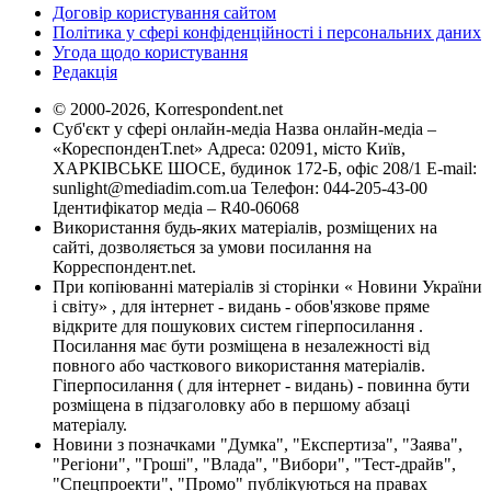
Договір користування сайтом
Політика у сфері конфіденційності і персональних даних
Угода щодо користування
Редакція
© 2000-2026, Korrespondent.net
Суб'єкт у сфері онлайн-медіа Назва онлайн-медіа –
«КореспонденТ.net» Адреса: 02091, місто Київ,
ХАРКІВСЬКЕ ШОСЕ, будинок 172-Б, офіс 208/1 E-mail:
sunlight@mediadim.com.ua
Телефон: 044-205-43-00
Ідентифікатор медіа – R40-06068
Використання будь-яких матеріалів, розміщених на
сайті, дозволяється за умови посилання на
Корреспондент.net.
При копіюванні матеріалів зі сторінки « Новини України
і світу» , для інтернет - видань - обов'язкове пряме
відкрите для пошукових систем гіперпосилання .
Посилання має бути розміщена в незалежності від
повного або часткового використання матеріалів.
Гіперпосилання ( для інтернет - видань) - повинна бути
розміщена в підзаголовку або в першому абзаці
матеріалу.
Новини з позначками "Думка", "Експертиза", "Заява",
"Регіони", "Гроші", "Влада", "Вибори", "Тест-драйв",
"Спецпроекти", "Промо" публікуються на правах