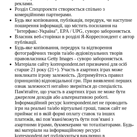
реклами.
Розділ Спецпроекти створюється спільно з
комерційними партнерами.
Будь яке копіювання, публікація, передрук, чи наступне
поширення інформації, що містить посилання на
"Інтерфакс-Україна", EPA / UPG, суворо забороняється.
Власник веб-сторінки в розділі Я-Корреспондент є автор
публікації.
Будь-яке копіювання, передрук та відтворення
фотографічних творів та/або аудіовізуальних творів
правовласника Getty Images - суворо забороняється.
Матеріали сайту korrespondent.net призначені для осіб
старше 21 року (21+). Участь в азартних іграх може
викликати ігрову залежність. Дотримуйтесь правил
(принципів) відповідальної гри. При виявленні перших
ознак залежності негайно зверніться до спеціаліста.
Пам'ятайте, що участь в азартних іграх не може бути
джерелом доходів або альтернативою роботі.
Інформаційний ресурс korrespondent.net не проводить
ігри на реальні та/або віртуальні гроші, також сайт не
приймає ні в якій формі оплату ставок та інших
платежів, які пов’язані/можуть бути пов’язані з
азартними іграми, букмекерами чи тоталізаторами. Будь-
які матеріали на інформаційному ресурсі
korrespondent.net публікуються виключно в