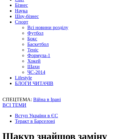
Бізнес
Наука
Шоу-бізнес
Спорт
Всі новини розділу
Футбол
Бокс
Баскетбол
Теніс
Формула-1
Хокей
Шахи
ЧС-2014
Lifestyle
БЛОГИ ЧИТАЧІВ
СПЕЦТЕМА:
Війна в Ірані
ВСІ ТЕМИ
Вступ України в ЄС
Теракт в Барселоні
Шакур знайшов заміну