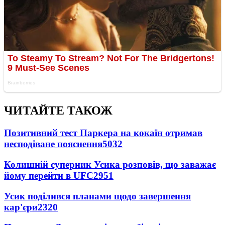
ЧИТАЙТЕ ТАКОЖ
Позитивний тест Паркера на кокаїн отримав
несподіване пояснення
5032
Колишній суперник Усика розповів, що заважає
йому перейти в UFC
2951
Усик поділився планами щодо завершення
кар'єри
2320