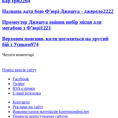
кар'єри
2264
Названа дата бою Ф’юрі-Джошуа - джерело
2222
Промоутер Джошуа оцінив вибір місця для
мегабою з Ф’юрі
1221
Верховен пояснив, коли погодиться на другий
бій з Усиком
974
Читати коментарі
Повна версія сайту
Facebook
Twitter
RSS-стрічки
E-mail розсилка
Контакти
Реклама на сайті
Використання матеріалів korrespondent.net
Правила користування сайтом