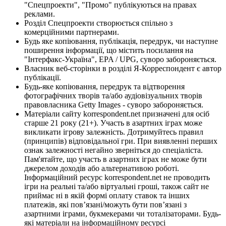
"Спецпроекти", "Промо" публікуються на правах
реклами.
Розділ Спецпроекти створюється спільно з
комерційними партнерами.
Будь яке копіювання, публікація, передрук, чи наступне
поширення інформації, що містить посилання на
"Інтерфакс-Україна", EPA / UPG, суворо забороняється.
Власник веб-сторінки в розділі Я-Корреспондент є автор
публікації.
Будь-яке копіювання, передрук та відтворення
фотографічних творів та/або аудіовізуальних творів
правовласника Getty Images - суворо забороняється.
Матеріали сайту korrespondent.net призначені для осіб
старше 21 року (21+). Участь в азартних іграх може
викликати ігрову залежність. Дотримуйтесь правил
(принципів) відповідальної гри. При виявленні перших
ознак залежності негайно зверніться до спеціаліста.
Пам'ятайте, що участь в азартних іграх не може бути
джерелом доходів або альтернативою роботі.
Інформаційний ресурс korrespondent.net не проводить
ігри на реальні та/або віртуальні гроші, також сайт не
приймає ні в якій формі оплату ставок та інших
платежів, які пов’язані/можуть бути пов’язані з
азартними іграми, букмекерами чи тоталізаторами. Будь-
які матеріали на інформаційному ресурсі