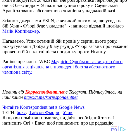
який відбудеться 28 жовтня, але розгораються переговори про
бій з Олександром Усиком наступного року в Саудівській
Аравії за звання абсолютного чемпіона у надважкій вазі.
Згідно з джерелами ESPN, є великий оптимізм, що угода на
бій Усик - Ф’юрі буде укладена", - написав відомий інсайдер
Майк Коппінджер.
Нагадаємо, Усик останній бій провів у серпні цього року,
нокаутувавши Дюбуа у 9-му раунді. Ф’юрі заявив про бажання
провести бій в клітці після поєдинку проти Нганну.
Раніше президент WBC
Маурісіо Сулейман заявив, що його
організація зацікавлена в проведені бою за абсолютного
чемпіона світу.
Новини від
Корреспондент.net
в Telegram. Підписуйтесь на
наш канал
https://t.me/korrespondentnet
Читайте Korrespondent.net в Google News
ТЕГИ:
бокс
,
Тайсон Фьюри
,
Усик
Якщо ви помітили помилку, виділіть необхідний текст і
натисніть Ctrl + Enter, щоб повідомити про це редакцію.