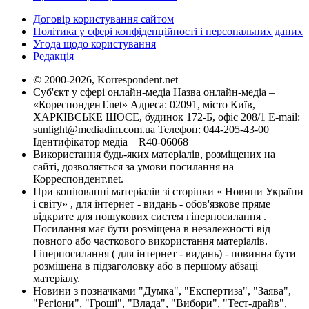
Договір користування сайтом
Політика у сфері конфіденційності і персональних даних
Угода щодо користування
Редакція
© 2000-2026, Korrespondent.net
Суб'єкт у сфері онлайн-медіа Назва онлайн-медіа –
«КореспонденТ.net» Адреса: 02091, місто Київ,
ХАРКІВСЬКЕ ШОСЕ, будинок 172-Б, офіс 208/1 E-mail:
sunlight@mediadim.com.ua
Телефон: 044-205-43-00
Ідентифікатор медіа – R40-06068
Використання будь-яких матеріалів, розміщених на
сайті, дозволяється за умови посилання на
Корреспондент.net.
При копіюванні матеріалів зі сторінки « Новини України
і світу» , для інтернет - видань - обов'язкове пряме
відкрите для пошукових систем гіперпосилання .
Посилання має бути розміщена в незалежності від
повного або часткового використання матеріалів.
Гіперпосилання ( для інтернет - видань) - повинна бути
розміщена в підзаголовку або в першому абзаці
матеріалу.
Новини з позначками "Думка", "Експертиза", "Заява",
"Регіони", "Гроші", "Влада", "Вибори", "Тест-драйв",