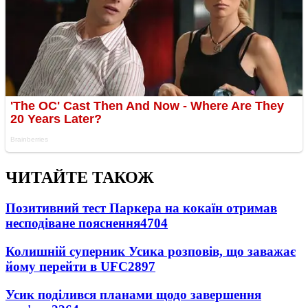
ЧИТАЙТЕ ТАКОЖ
Позитивний тест Паркера на кокаїн отримав
несподіване пояснення
4704
Колишній суперник Усика розповів, що заважає
йому перейти в UFC
2897
Усик поділився планами щодо завершення