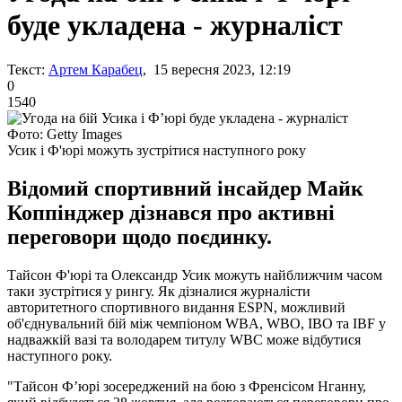
буде укладена - журналіст
Текст:
Артем Карабец
, 15 вересня 2023, 12:19
0
1540
Фото: Getty Images
Усик і Ф'юрі можуть зустрітися наступного року
Відомий спортивний інсайдер Майк
Коппінджер дізнався про активні
переговори щодо поєдинку.
Тайсон Ф'юрі та Олександр Усик можуть найближчим часом
таки зустрітися у рингу. Як дізналися журналісти
авторитетного спортивного видання ESPN, можливий
об'єднувальний бій між чемпіоном WBA, WBO, IBO та IBF у
надважкій вазі та володарем титулу WBC може відбутися
наступного року.
"Тайсон Ф’юрі зосереджений на бою з Френсісом Нганну,