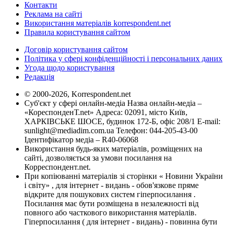
Контакти
Реклама на сайті
Використання матеріалів korrespondent.net
Правила користування сайтом
Договір користування сайтом
Політика у сфері конфіденційності і персональних даних
Угода щодо користування
Редакція
© 2000-2026, Korrespondent.net
Суб'єкт у сфері онлайн-медіа Назва онлайн-медіа –
«КореспонденТ.net» Адреса: 02091, місто Київ,
ХАРКІВСЬКЕ ШОСЕ, будинок 172-Б, офіс 208/1 E-mail:
sunlight@mediadim.com.ua
Телефон: 044-205-43-00
Ідентифікатор медіа – R40-06068
Використання будь-яких матеріалів, розміщених на
сайті, дозволяється за умови посилання на
Корреспондент.net.
При копіюванні матеріалів зі сторінки « Новини України
і світу» , для інтернет - видань - обов'язкове пряме
відкрите для пошукових систем гіперпосилання .
Посилання має бути розміщена в незалежності від
повного або часткового використання матеріалів.
Гіперпосилання ( для інтернет - видань) - повинна бути