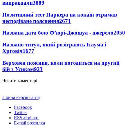
виправдали
3889
Позитивний тест Паркера на кокаїн отримав
несподіване пояснення
2671
Названа дата бою Ф’юрі-Джошуа - джерело
2050
Названо титул, який розіграють Ітаума і
Хрговіч
1677
Верховен пояснив, коли погодиться на другий
бій з Усиком
923
Читати коментарі
Повна версія сайту
Facebook
Twitter
RSS-стрічки
E-mail розсилка