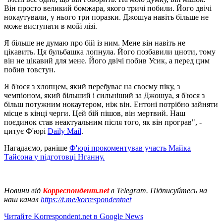
Він просто великий бомжара, якого тричі побили. Його двічі
нокаутували, у нього три поразки. Джошуа навіть більше не
може виступати в моїй лізі.
Я більше не думаю про бій із ним. Мене він навіть не
цікавить. Ця бульбашка лопнула. Його позбавили цноти, тому
він не цікавий для мене. Його двічі побив Усик, а перед цим
побив товстун.
Я б'юся з хлопцем, який перебуває на своєму піку, з
чемпіоном, який більший і сильніший за Джошуа, я б'юся з
більш потужним нокаутером, ніж він. Ентоні потрібно зайняти
місце в кінці черги. Цей бій пішов, він мертвий. Наш
поєдинок став неактуальним після того, як він програв", -
цитує Ф'юрі
Daily Mail
.
Нагадаємо, раніше
Ф'юрі прокоментував участь Майка
Тайсона у підготовці Нганну.
Новини від
Корреспондент.net
в Telegram. Підписуйтесь на
наш канал
https://t.me/korrespondentnet
Читайте Korrespondent.net в Google News