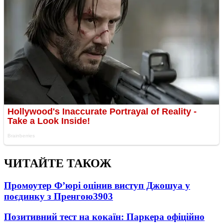
ЧИТАЙТЕ ТАКОЖ
Промоутер Ф’юрі оцінив виступ Джошуа у
поєдинку з Пренгою
3903
Позитивний тест на кокаїн: Паркера офіційно