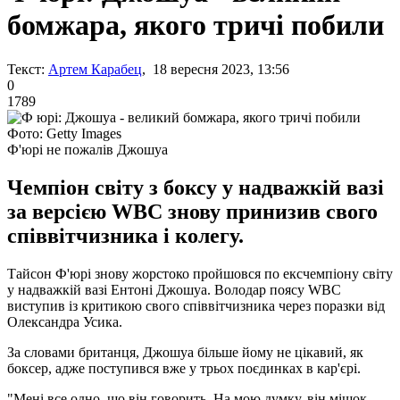
бомжара, якого тричі побили
Текст:
Артем Карабец
, 18 вересня 2023, 13:56
0
1789
Фото: Getty Images
Ф'юрі не пожалів Джошуа
Чемпіон світу з боксу у надважкій вазі
за версією WBC знову принизив свого
співвітчизника і колегу.
Тайсон Ф'юрі знову жорстоко пройшовся по ексчемпіону світу
у надважкій вазі Ентоні Джошуа. Володар поясу WBC
виступив із критикою свого співвітчизника через поразки від
Олександра Усика.
За словами британця, Джошуа більше йому не цікавий, як
боксер, адже поступився вже у трьох поєдинках в кар'єрі.
"Мені все одно, що він говорить. На мою думку, він мішок.