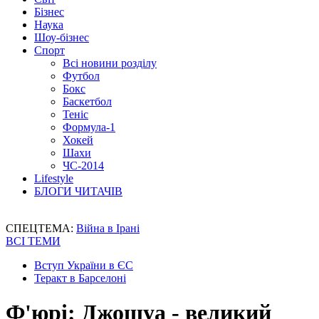
Бізнес
Наука
Шоу-бізнес
Спорт
Всі новини розділу
Футбол
Бокс
Баскетбол
Теніс
Формула-1
Хокей
Шахи
ЧС-2014
Lifestyle
БЛОГИ ЧИТАЧІВ
СПЕЦТЕМА:
Війна в Ірані
ВСІ ТЕМИ
Вступ України в ЄС
Теракт в Барселоні
Ф'юрі: Джошуа - великий