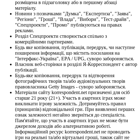
розміщена в підзаголовку або в першому абзаці
матеріалу.
Новини з позначками "Думка", "Експертиза", "Заява",
"Регіони", "Гроші", "Влада", "Вибори", "Тест-драйв",
"Спецпроекти", "Промо" публікуються на правах
реклами.
Розділ Спецпроекти створюється спільно з
комерційними партнерами.
Будь яке копіювання, публікація, передрук, чи наступне
поширення інформації, що містить посилання на
"Інтерфакс-Україна", EPA / UPG, суворо забороняється.
Власник веб-сторінки в розділі Я-Корреспондент є автор
публікації.
Будь-яке копіювання, передрук та відтворення
фотографічних творів та/або аудіовізуальних творів
правовласника Getty Images - суворо забороняється.
Матеріали сайту korrespondent.net призначені для осіб
старше 21 року (21+). Участь в азартних іграх може
викликати ігрову залежність. Дотримуйтесь правил
(принципів) відповідальної гри. При виявленні перших
ознак залежності негайно зверніться до спеціаліста.
Пам'ятайте, що участь в азартних іграх не може бути
джерелом доходів або альтернативою роботі.
Інформаційний ресурс korrespondent.net не проводить
ігри на реальні та/або віртуальні гроші, також сайт не