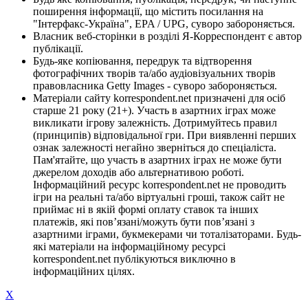
поширення інформації, що містить посилання на
"Інтерфакс-Україна", EPA / UPG, суворо забороняється.
Власник веб-сторінки в розділі Я-Корреспондент є автор
публікації.
Будь-яке копіювання, передрук та відтворення
фотографічних творів та/або аудіовізуальних творів
правовласника Getty Images - суворо забороняється.
Матеріали сайту korrespondent.net призначені для осіб
старше 21 року (21+). Участь в азартних іграх може
викликати ігрову залежність. Дотримуйтесь правил
(принципів) відповідальної гри. При виявленні перших
ознак залежності негайно зверніться до спеціаліста.
Пам'ятайте, що участь в азартних іграх не може бути
джерелом доходів або альтернативою роботі.
Інформаційний ресурс korrespondent.net не проводить
ігри на реальні та/або віртуальні гроші, також сайт не
приймає ні в якій формі оплату ставок та інших
платежів, які пов’язані/можуть бути пов’язані з
азартними іграми, букмекерами чи тоталізаторами. Будь-
які матеріали на інформаційному ресурсі
korrespondent.net публікуються виключно в
інформаційних цілях.
X