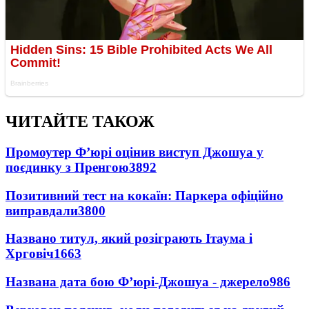
ЧИТАЙТЕ ТАКОЖ
Промоутер Ф’юрі оцінив виступ Джошуа у
поєдинку з Пренгою
3892
Позитивний тест на кокаїн: Паркера офіційно
виправдали
3800
Названо титул, який розіграють Ітаума і
Хрговіч
1663
Названа дата бою Ф’юрі-Джошуа - джерело
986