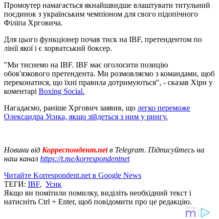
Промоутер намагається якнайшвидше влаштувати титульний
поєдинок з українським чемпіоном для свого підопічного
Філіпа Хрговича.
Для цього функціонер почав тиск на IBF, претендентом по
лінії якої і є хорватський боксер.
"Ми тиснемо на IBF. IBF має оголосити позицію
обов'язкового претендента. Ми розмовляємо з командами, щоб
переконатися, що їхні правила дотримуються", - сказав Хірн у
коментарі
Boxing Social.
Нагадаємо, раніше Хргович заявив, що
легко переможе
Олександра Усика, якщо зійдеться з ним у рингу.
Новини від
Корреспондент.net
в Telegram. Підписуйтесь на
наш канал
https://t.me/korrespondentnet
Читайте Korrespondent.net в Google News
ТЕГИ:
IBF
,
Усик
Якщо ви помітили помилку, виділіть необхідний текст і
натисніть Ctrl + Enter, щоб повідомити про це редакцію.