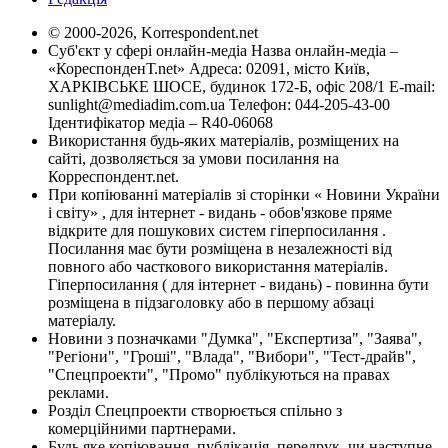
© 2000-2026, Korrespondent.net
Суб'єкт у сфері онлайн-медіа Назва онлайн-медіа –
«КореспонденТ.net» Адреса: 02091, місто Київ,
ХАРКІВСЬКЕ ШОСЕ, будинок 172-Б, офіс 208/1 E-mail:
sunlight@mediadim.com.ua
Телефон: 044-205-43-00
Ідентифікатор медіа – R40-06068
Використання будь-яких матеріалів, розміщених на
сайті, дозволяється за умови посилання на
Корреспондент.net.
При копіюванні матеріалів зі сторінки « Новини України
і світу» , для інтернет - видань - обов'язкове пряме
відкрите для пошукових систем гіперпосилання .
Посилання має бути розміщена в незалежності від
повного або часткового використання матеріалів.
Гіперпосилання ( для інтернет - видань) - повинна бути
розміщена в підзаголовку або в першому абзаці
матеріалу.
Новини з позначками "Думка", "Експертиза", "Заява",
"Регіони", "Гроші", "Влада", "Вибори", "Тест-драйв",
"Спецпроекти", "Промо" публікуються на правах
реклами.
Розділ Спецпроекти створюється спільно з
комерційними партнерами.
Будь яке копіювання, публікація, передрук, чи наступне