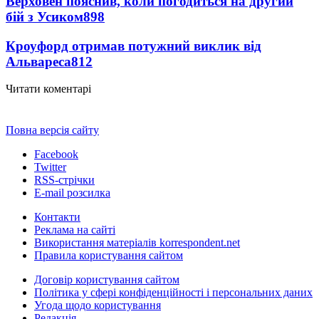
Верховен пояснив, коли погодиться на другий
бій з Усиком
898
Кроуфорд отримав потужний виклик від
Альвареса
812
Читати коментарі
Повна версія сайту
Facebook
Twitter
RSS-стрічки
E-mail розсилка
Контакти
Реклама на сайті
Використання матеріалів korrespondent.net
Правила користування сайтом
Договір користування сайтом
Політика у сфері конфіденційності і персональних даних
Угода щодо користування
Редакція