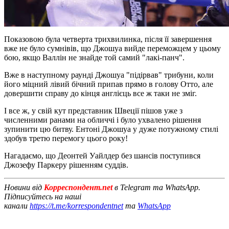
Показовою була четверта трихвилинка, після її завершення
вже не було сумнівів, що Джошуа вийде переможцем у цьому
бою, якщо Валлін не знайде той самий "лакі-панч".
Вже в наступному раунді Джошуа "підірвав" трибуни, коли
його міцний лівий бічний припав прямо в голову Отто, але
довершити справу до кінця англієць все ж таки не зміг.
І все ж, у свій кут представник Швеції пішов уже з
численними ранами на обличчі і було ухвалено рішення
зупинити цю битву. Ентоні Джошуа у дуже потужному стилі
здобув третю перемогу цього року!
Нагадаємо, що Деонтей Уайлдер без шансів поступився
Джозефу Паркеру рішенням суддів.
Новини від
Корреспондент.net
в Telegram та WhatsApp.
Підписуйтесь на наші
канали
https://t.me/korrespondentnet
та
WhatsApp