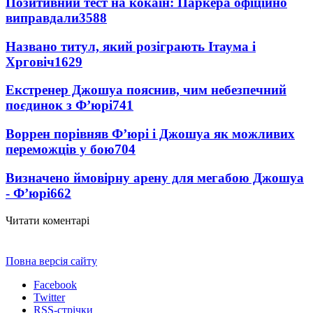
Позитивний тест на кокаїн: Паркера офіційно
виправдали
3588
Названо титул, який розіграють Ітаума і
Хрговіч
1629
Екстренер Джошуа пояснив, чим небезпечний
поєдинок з Ф’юрі
741
Воррен порівняв Ф’юрі і Джошуа як можливих
переможців у бою
704
Визначено ймовірну арену для мегабою Джошуа
- Ф’юрі
662
Читати коментарі
Повна версія сайту
Facebook
Twitter
RSS-стрічки