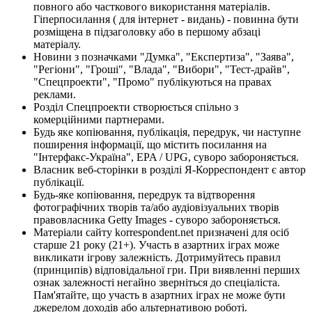
повного або часткового використання матеріалів.
Гіперпосилання ( для інтернет - видань) - повинна бути
розміщена в підзаголовку або в першому абзаці
матеріалу.
Новини з позначками "Думка", "Експертиза", "Заява",
"Регіони", "Гроші", "Влада", "Вибори", "Тест-драйв",
"Спецпроекти", "Промо" публікуються на правах
реклами.
Розділ Спецпроекти створюється спільно з
комерційними партнерами.
Будь яке копіювання, публікація, передрук, чи наступне
поширення інформації, що містить посилання на
"Інтерфакс-Україна", EPA / UPG, суворо забороняється.
Власник веб-сторінки в розділі Я-Корреспондент є автор
публікації.
Будь-яке копіювання, передрук та відтворення
фотографічних творів та/або аудіовізуальних творів
правовласника Getty Images - суворо забороняється.
Матеріали сайту korrespondent.net призначені для осіб
старше 21 року (21+). Участь в азартних іграх може
викликати ігрову залежність. Дотримуйтесь правил
(принципів) відповідальної гри. При виявленні перших
ознак залежності негайно зверніться до спеціаліста.
Пам'ятайте, що участь в азартних іграх не може бути
джерелом доходів або альтернативою роботі.