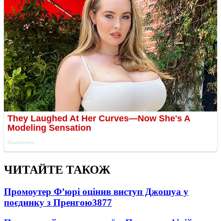
ЧИТАЙТЕ ТАКОЖ
Промоутер Ф’юрі оцінив виступ Джошуа у
поєдинку з Пренгою
3877