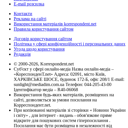
E-mail розсилка
Контакти
Реклама на сайті
Використання матеріалів korrespondent.net
Правила користування сайтом
Договір користування сайтом
Політика у сфері конфіденційності і персональних даних
Угода щодо користування
Редакція
© 2000-2026, Korrespondent.net
Суб'єкт у сфері онлайн-медіа Назва онлайн-медіа –
«КореспонденТ.net» Адреса: 02091, місто Київ,
ХАРКІВСЬКЕ ШОСЕ, будинок 172-Б, офіс 208/1 E-mail:
sunlight@mediadim.com.ua
Телефон: 044-205-43-00
Ідентифікатор медіа – R40-06068
Використання будь-яких матеріалів, розміщених на
сайті, дозволяється за умови посилання на
Корреспондент.net.
При копіюванні матеріалів зі сторінки « Новини України
і світу» , для інтернет - видань - обов'язкове пряме
відкрите для пошукових систем гіперпосилання .
Посилання має бути розміщена в незалежності від