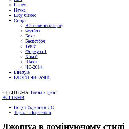
Бізнес
Наука
Шоу-бізнес
Спорт
Всі новини розділу
Футбол
Бокс
Баскетбол
Теніс
Формула-1
Хокей
Шахи
ЧС-2014
Lifestyle
БЛОГИ ЧИТАЧІВ
СПЕЦТЕМА:
Війна в Ірані
ВСІ ТЕМИ
Вступ України в ЄС
Теракт в Барселоні
Джошуа в домінуючому стилі