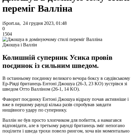
переміг Валліна
iSport.ua, 24 грудня 2023, 01:48
0
1504
Джошуа і Валлін
Колишній суперник Усика провів
поєдинок із сильним шведом.
В останньому поєдинку великого вечора боксу в саудівському
Ер-Ріяді британець Ентоні Джошуа (26-3, 23 KO) зустрівся зі
шведом Отто Валліном (26-1, 14 KO).
Фаворит поєдинку Ентоні Джошуа відразу почав активніше і
вже в першому раунді кілька разів спробував завдати
нищівного удару по супернику.
Валлін не був просто хлопчиком для побиття, а намагався
відповідати, але в третьому раунді британець зміг непогано
поцілити і шведа трохи повело рингом, хоча він моментально