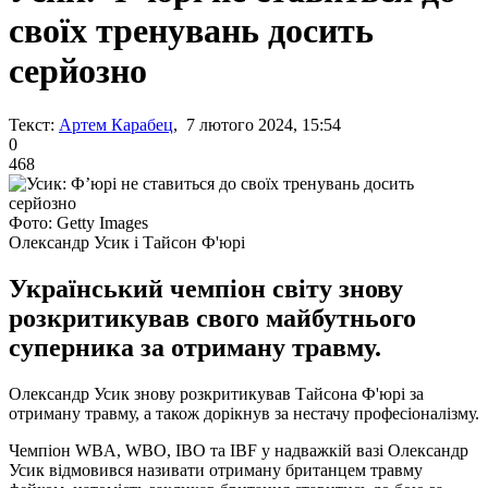
своїх тренувань досить
серйозно
Текст:
Артем Карабец
, 7 лютого 2024, 15:54
0
468
Фото: Getty Images
Олександр Усик і Тайсон Ф'юрі
Український чемпіон світу знову
розкритикував свого майбутнього
суперника за отриману травму.
Олександр Усик знову розкритикував Тайсона Ф'юрі за
отриману травму, а також дорікнув за нестачу професіоналізму.
Чемпіон WBA, WBO, IBO та IBF у надважкій вазі Олександр
Усик відмовився називати отриману британцем травму