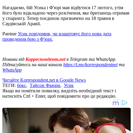
Нагадаємо, бій Усика і Ф'юрі мав відбутися 17 лютого, утім
його було відкладено через розсічення, яке британець отримав
у спарингу. Тепер поєдинок призначено на 18 травня в
Саудівській Аравії.
Раніше
Усик повідомив, чи влаштовує його нова дата
проведення бою з Ф'юрі.
Новини від
Корреспондент.net
в Telegram та WhatsApp.
Підписуйтесь на наші канали
https://t.me/korrespondentnet
та
WhatsApp
Читайте Korrespondent.net в Google News
ТЕГИ:
бокс
,
Тайсон Фьюри
,
Усик
Якщо ви помітили помилку, виділіть необхідний текст і
натисніть Ctrl + Enter, щоб повідомити про це редакцію.