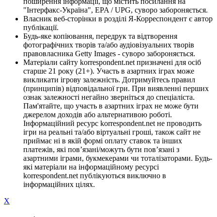
поширення інформації, що містить посилання на
"Інтерфакс-Україна", EPA / UPG, суворо забороняється.
Власник веб-сторінки в розділі Я-Корреспондент є автор
публікації.
Будь-яке копіювання, передрук та відтворення
фотографічних творів та/або аудіовізуальних творів
правовласника Getty Images - суворо забороняється.
Матеріали сайту korrespondent.net призначені для осіб
старше 21 року (21+). Участь в азартних іграх може
викликати ігрову залежність. Дотримуйтесь правил
(принципів) відповідальної гри. При виявленні перших
ознак залежності негайно зверніться до спеціаліста.
Пам'ятайте, що участь в азартних іграх не може бути
джерелом доходів або альтернативою роботі.
Інформаційний ресурс korrespondent.net не проводить
ігри на реальні та/або віртуальні гроші, також сайт не
приймає ні в якій формі оплату ставок та інших
платежів, які пов’язані/можуть бути пов’язані з
азартними іграми, букмекерами чи тоталізаторами. Будь-
які матеріали на інформаційному ресурсі
korrespondent.net публікуються виключно в
інформаційних цілях.
X