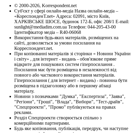
© 2000-2026, Korrespondent.net
Суб'єкт у сфері онлайн-медіа Назва онлайн-медіа –
«КореспонденТ.net» Адреса: 02091, місто Київ,
ХАРКІВСЬКЕ ШОСЕ, будинок 172-Б, офіс 208/1 E-mail:
sunlight@mediadim.com.ua
Телефон: 044-205-43-00
Ідентифікатор медіа – R40-06068
Використання будь-яких матеріалів, розміщених на
сайті, дозволяється за умови посилання на
Корреспондент.net.
При копіюванні матеріалів зі сторінки « Новини України
і світу» , для інтернет - видань - обов'язкове пряме
відкрите для пошукових систем гіперпосилання .
Посилання має бути розміщена в незалежності від
повного або часткового використання матеріалів.
Гіперпосилання ( для інтернет - видань) - повинна бути
розміщена в підзаголовку або в першому абзаці
матеріалу.
Новини з позначками "Думка", "Експертиза", "Заява",
"Регіони", "Гроші", "Влада", "Вибори", "Тест-драйв",
"Спецпроекти", "Промо" публікуються на правах
реклами.
Розділ Спецпроекти створюється спільно з
комерційними партнерами.
Будь яке копіювання, публікація, передрук, чи наступне