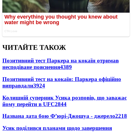
ЧИТАЙТЕ ТАКОЖ
Позитивний тест Паркера на кокаїн отримав
несподіване пояснення
4389
Позитивний тест на кокаїн: Паркера офіційно
виправдали
3924
Колишній суперник Усика розповів, що заважає
йому перейти в UFC
2844
Названа дата бою Ф’юрі-Джошуа - джерело
2218
Усик поділився планами щодо завершення