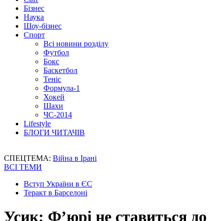
Бізнес
Наука
Шоу-бізнес
Спорт
Всі новини розділу
Футбол
Бокс
Баскетбол
Теніс
Формула-1
Хокей
Шахи
ЧС-2014
Lifestyle
БЛОГИ ЧИТАЧІВ
СПЕЦТЕМА:
Війна в Ірані
ВСІ ТЕМИ
Вступ України в ЄС
Теракт в Барселоні
Усик: Ф’юрі не ставиться до