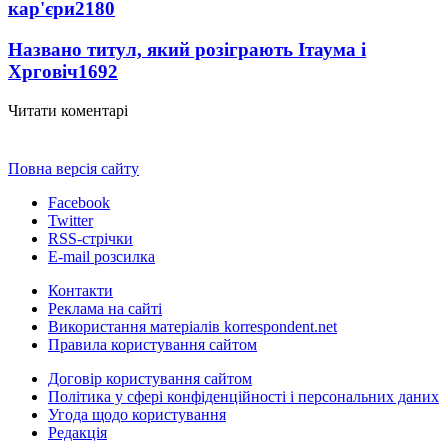
кар'єри
2180
Названо титул, який розіграють Ітаума і
Хрговіч
1692
Читати коментарі
Повна версія сайту
Facebook
Twitter
RSS-стрічки
E-mail розсилка
Контакти
Реклама на сайті
Використання матеріалів korrespondent.net
Правила користування сайтом
Договір користування сайтом
Політика у сфері конфіденційності і персональних даних
Угода щодо користування
Редакція