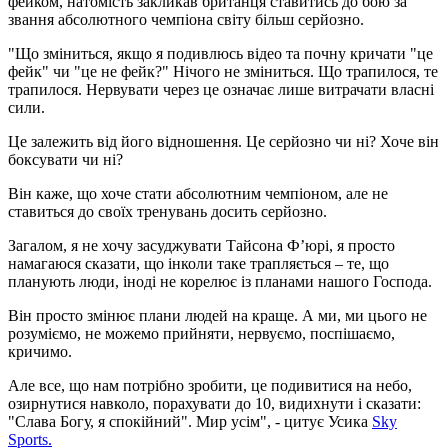
фейком, натомість закликав британця ставитись до бою за
звання абсолютного чемпіона світу більш серйозно.
"Що зміниться, якщо я подивлюсь відео та почну кричати "це
фейк" чи "це не фейк?" Нічого не зміниться. Що трапилося, те
трапилося. Нервувати через це означає лише витрачати власні
сили.
Це залежить від його відношення. Це серйозно чи ні? Хоче він
боксувати чи ні?
Він каже, що хоче стати абсолютним чемпіоном, але не
ставиться до своїх тренувань досить серйозно.
Загалом, я не хочу засуджувати Тайсона Ф’юрі, я просто
намагаюся сказати, що інколи таке трапляється – те, що
планують люди, іноді не корелює із планами нашого Господа.
Він просто змінює плани людей на краще. А ми, ми цього не
розуміємо, не можемо прийняти, нервуємо, поспішаємо,
кричимо.
Але все, що нам потрібно зробити, це подивитися на небо,
озирнутися навколо, порахувати до 10, видихнути і сказати:
"Слава Богу, я спокійний". Мир усім", - цитує Усика
Sky
Sports.