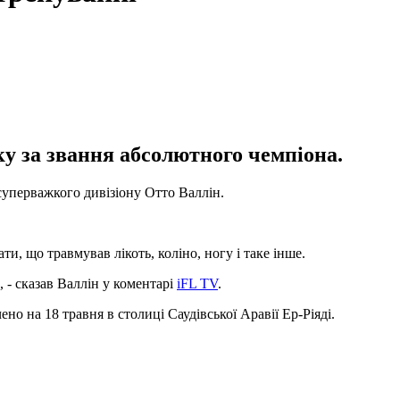
у за звання абсолютного чемпіона.
суперважкого дивізіону Отто Валлін.
ти, що травмував лікоть, коліно, ногу і таке інше.
 - сказав Валлін у коментарі
iFL TV
.
о на 18 травня в столиці Саудівської Аравії Ер-Ріяді.