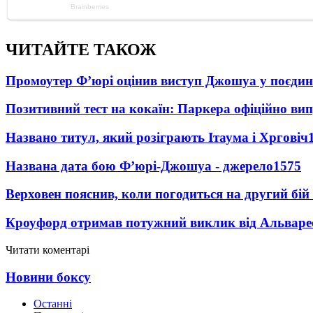
ЧИТАЙТЕ ТАКОЖ
Промоутер Ф’юрі оцінив виступ Джошуа у поєди
Позитивний тест на кокаїн: Паркера офіційно ви
Названо титул, який розіграють Ітаума і Хрговіч
Названа дата бою Ф’юрі-Джошуа - джерело
1575
Верховен пояснив, коли погодиться на другий бій
Кроуфорд отримав потужний виклик від Альваре
Читати коментарі
Новини боксу
Останні