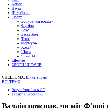
Бізнес
Наука
Шоу-бізнес
Спорт
Всі новини розділу
Футбол
Бокс
Баскетбол
Теніс
Формула-1
Хокей
Шахи
ЧС-2014
Lifestyle
БЛОГИ ЧИТАЧІВ
СПЕЦТЕМА:
Війна в Ірані
ВСІ ТЕМИ
Вступ України в ЄС
Теракт в Барселоні
Валлін пояснив, чи міг Ф'юрі