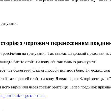
торію з черговим перенесенням поєдинк
ти розсічення на тренуванні. Так вважає шведський представник 
анадто багато стоїть на кону, аби так сильно ризикувати.
ебе - це божевілля. Є різні способи знятися з бою. Ти можеш сказа
то багато грошей стоїть на кону. Я вважаю, що Ф'юрі хоче цього",
 його відмінили через травму британця. Тепер поєдинок призначен
арингів після розсічення.