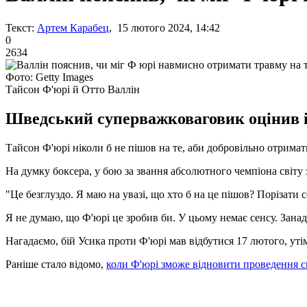
Текст:
Артем Карабец
, 15 лютого 2024, 14:42
0
2634
Фото: Getty Images
Тайсон Ф'юрі й Отто Валлін
Шведський суперважковаговик оцінив іс
Тайсон Ф'юрі ніколи б не пішов на те, аби добровільно отрима
На думку боксера, у бою за звання абсолютного чемпіона світу з
"Це безглуздо. Я маю на увазі, що хто б на це пішов? Порізати с
Я не думаю, що Ф'юрі це зробив би. У цьому немає сенсу. Занад
Нагадаємо, бій Усика проти Ф'юрі мав відбутися 17 лютого, утім
Раніше стало відомо,
коли Ф'юрі зможе відновити проведення сп