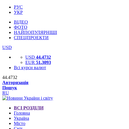
РУС
УКР
ВІДЕО
ФОТО
НАЙПОПУЛЯРНІШІ
СПЕЦПРОЕКТИ
USD
USD
44.4732
EUR
51.3093
Всі курси валют
44.4732
Авторизація
Пошук
RU
ВСІ РОЗДІЛИ
Головна
Україна
Місто
Світ