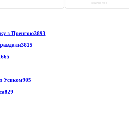
нку з Пренгою
3893
правдали
3815
1665
 з Усиком
905
са
829