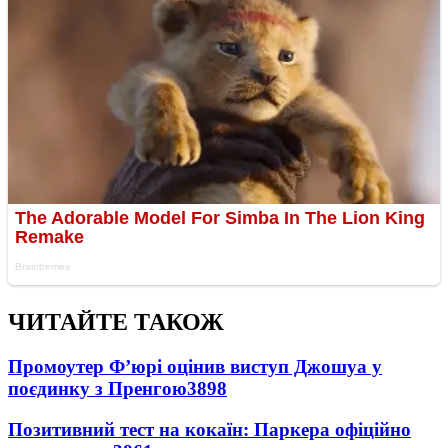
ЧИТАЙТЕ ТАКОЖ
Промоутер Ф’юрі оцінив виступ Джошуа у
поєдинку з Пренгою
3898
Позитивний тест на кокаїн: Паркера офіційно