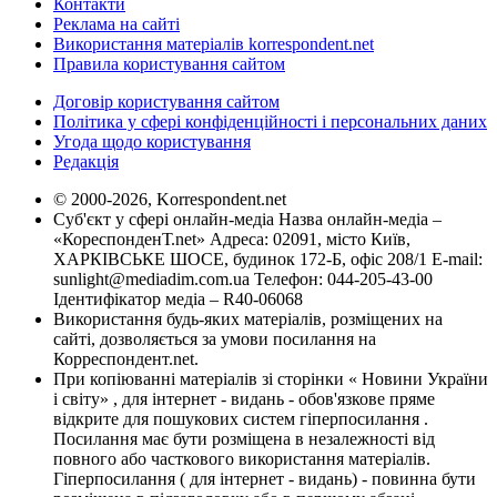
Контакти
Реклама на сайті
Використання матеріалів korrespondent.net
Правила користування сайтом
Договір користування сайтом
Політика у сфері конфіденційності і персональних даних
Угода щодо користування
Редакція
© 2000-2026, Korrespondent.net
Суб'єкт у сфері онлайн-медіа Назва онлайн-медіа –
«КореспонденТ.net» Адреса: 02091, місто Київ,
ХАРКІВСЬКЕ ШОСЕ, будинок 172-Б, офіс 208/1 E-mail:
sunlight@mediadim.com.ua
Телефон: 044-205-43-00
Ідентифікатор медіа – R40-06068
Використання будь-яких матеріалів, розміщених на
сайті, дозволяється за умови посилання на
Корреспондент.net.
При копіюванні матеріалів зі сторінки « Новини України
і світу» , для інтернет - видань - обов'язкове пряме
відкрите для пошукових систем гіперпосилання .
Посилання має бути розміщена в незалежності від
повного або часткового використання матеріалів.
Гіперпосилання ( для інтернет - видань) - повинна бути