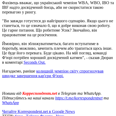
Фахівець вважає, що український чемпіон WBA, WBO, IBO та
IBF надто досвідчений боєць, аби не скористатися такою
перевагою у рингу.
"Ви завжди готуєтеся до найгіршого сценарію. Якщо цього не
станеться, то це означало б, що я добре виконав свою роботу.
Це гарне питання. Що робитиме Усик? Звичайно, він
працюватиме на це розсічення.
Ймовірно, він зближуватиметься, багато вступатиме в
боротьбу, можливо, зачепить плечем або трапиться щось інше.
Це буде його перевага. Буде цікаво. На мій погляд, команді
Ф'юрі потрібен хороший досвідчений катмен", - сказав Дюран
в коментарі
Seconds Out.
Нагадаємо, раніше
колишній чемпіон світу спрогнозував
швидке завершення кар'єри Ф'юрі.
Новини від
Корреспондент.net
в Telegram та WhatsApp.
Підписуйтесь на наші канали
https://t.me/korrespondentnet
та
WhatsApp
Читайте Korrespondent.net в Google News