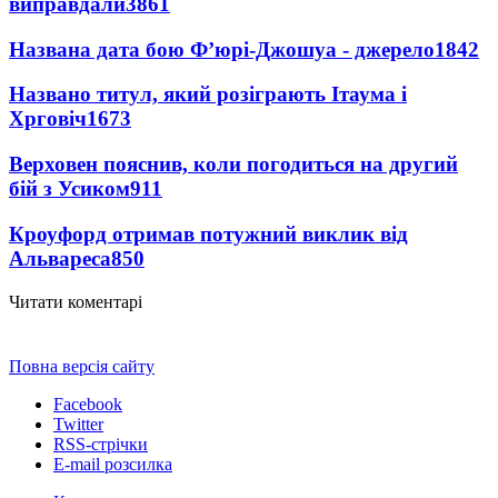
виправдали
3861
Названа дата бою Ф’юрі-Джошуа - джерело
1842
Названо титул, який розіграють Ітаума і
Хрговіч
1673
Верховен пояснив, коли погодиться на другий
бій з Усиком
911
Кроуфорд отримав потужний виклик від
Альвареса
850
Читати коментарі
Повна версія сайту
Facebook
Twitter
RSS-стрічки
E-mail розсилка