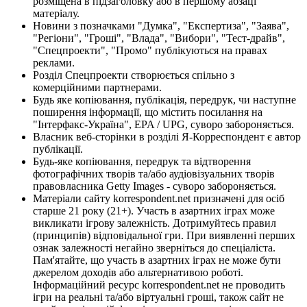
розміщена в підзаголовку або в першому абзаці
матеріалу.
Новини з позначками "Думка", "Експертиза", "Заява",
"Регіони", "Гроші", "Влада", "Вибори", "Тест-драйв",
"Спецпроекти", "Промо" публікуються на правах
реклами.
Розділ Спецпроекти створюється спільно з
комерційними партнерами.
Будь яке копіювання, публікація, передрук, чи наступне
поширення інформації, що містить посилання на
"Інтерфакс-Україна", EPA / UPG, суворо забороняється.
Власник веб-сторінки в розділі Я-Корреспондент є автор
публікації.
Будь-яке копіювання, передрук та відтворення
фотографічних творів та/або аудіовізуальних творів
правовласника Getty Images - суворо забороняється.
Матеріали сайту korrespondent.net призначені для осіб
старше 21 року (21+). Участь в азартних іграх може
викликати ігрову залежність. Дотримуйтесь правил
(принципів) відповідальної гри. При виявленні перших
ознак залежності негайно зверніться до спеціаліста.
Пам'ятайте, що участь в азартних іграх не може бути
джерелом доходів або альтернативою роботі.
Інформаційний ресурс korrespondent.net не проводить
ігри на реальні та/або віртуальні гроші, також сайт не