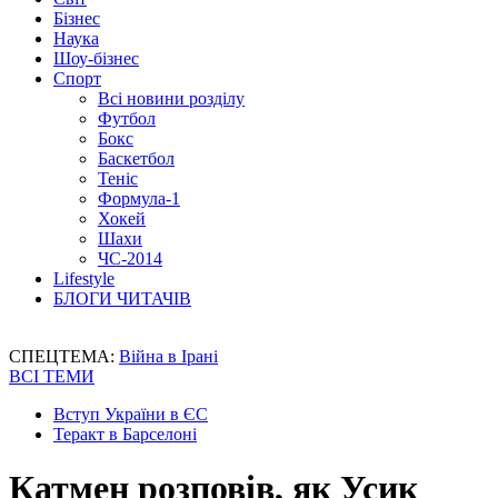
Бізнес
Наука
Шоу-бізнес
Спорт
Всі новини розділу
Футбол
Бокс
Баскетбол
Теніс
Формула-1
Хокей
Шахи
ЧС-2014
Lifestyle
БЛОГИ ЧИТАЧІВ
СПЕЦТЕМА:
Війна в Ірані
ВСІ ТЕМИ
Вступ України в ЄС
Теракт в Барселоні
Катмен розповів, як Усик