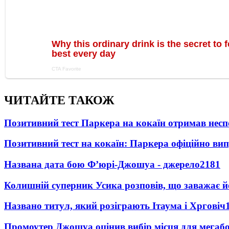
ЧИТАЙТЕ ТАКОЖ
Позитивний тест Паркера на кокаїн отримав несп
Позитивний тест на кокаїн: Паркера офіційно ви
Названа дата бою Ф’юрі-Джошуа - джерело
2181
Колишній суперник Усика розповів, що заважає 
Названо титул, який розіграють Ітаума і Хрговіч
Промоутер Джошуа оцінив вибір місця для мегаб