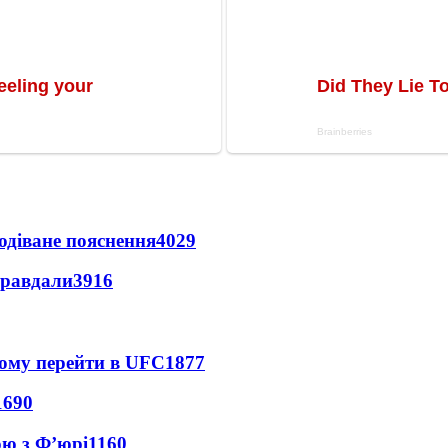
одіване пояснення
4029
правдали
3916
йому перейти в UFC
1877
1690
ою з Ф’юрі
1160