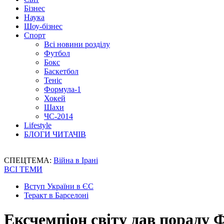
Бізнес
Наука
Шоу-бізнес
Спорт
Всі новини розділу
Футбол
Бокс
Баскетбол
Теніс
Формула-1
Хокей
Шахи
ЧС-2014
Lifestyle
БЛОГИ ЧИТАЧІВ
СПЕЦТЕМА:
Війна в Ірані
ВСІ ТЕМИ
Вступ України в ЄС
Теракт в Барселоні
Ексчемпіон світу дав пораду 