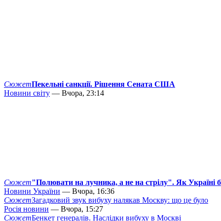
Сюжет
Пекельні санкції. Рішення Сената США
Новини світу
— Вчора, 23:14
Сюжет
"Полювати на лучника, а не на стрілу". Як Україні 
Новини України
— Вчора, 16:36
Сюжет
Загадковий звук вибуху налякав Москву: що це було
Росія новини
— Вчора, 15:27
Сюжет
Бенкет генералів. Наслідки вибуху в Москві