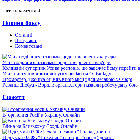
Читати коментарі
Новини боксу
Останні
Популярні
Коментовані
Усик поділився планами щодо завершення кар'єри
Колишній суперник Усика розповів, що заважає йому перейти 
Усик виступив проти допуску росіян на Олімпіаду
Промоутер Джошуа оцінив вибір місця для мегабою з Ф’юрі
Реванш Дюбуа - Вордлі: організатори назвали робочу дату бою
Сюжети
Вторгнення Росії в Україну. Онлайн
Війна на Близькому Сході. Онлайн
Підсумки 07.08: "Пекельні" санкції і "парад" дронів