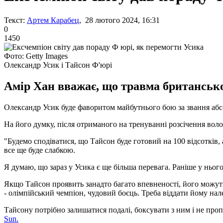
Текст:
Артем Карабец
, 28 лютого 2024, 16:31
0
1450
Фото: Getty Images
Олександр Усик і Тайсон Ф'юрі
Амір Хан вважає, що травма британськ
Олександр Усик буде фаворитом майбутнього бою за звання абс
На його думку, після отриманого на тренуванні розсічення во
"Будемо сподіватися, що Тайсон буде готовий на 100 відсотків, 
все ще буде слабкою.
Я думаю, що зараз у Усика є ще більша перевага. Раніше у нього
Якщо Тайсон проявить занадто багато впевненості, його можуть 
- олімпійський чемпіон, чудовий боєць. Треба віддати йому нал
Тайсону потрібно залишатися подалі, боксувати з ним і не пропу
Sun.