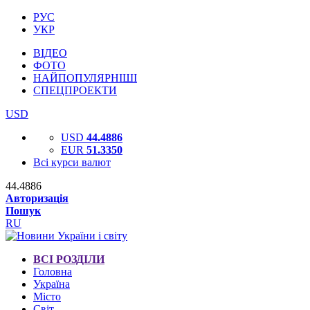
РУС
УКР
ВІДЕО
ФОТО
НАЙПОПУЛЯРНІШІ
СПЕЦПРОЕКТИ
USD
USD
44.4886
EUR
51.3350
Всі курси валют
44.4886
Авторизація
Пошук
RU
ВСІ РОЗДІЛИ
Головна
Україна
Місто
Світ