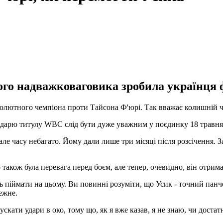
ого надважковаговика зробила українця 
олютного чемпіона проти Тайсона Ф'юрі. Так вважає колишній ч
лодарю титулу WBC слід бути дуже уважним у поєдинку 18 травня
але часу небагато. Йому дали лише три місяці після розсічення. З
 також була перевага перед боєм, але тепер, очевидно, він отрим
піймати на цьому. Ви повинні розуміти, що Усик - точний панчер
ежне.
скати удари в око, тому що, як я вже казав, я не знаю, чи доста