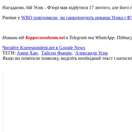
Нагадаємо, бій Усик - Ф'юрі мав відбутися 17 лютого, але його 
Раніше у
WBO повідомили, чи санкціонують реванш Усика і Ф'
Новини від
Корреспондент.net
в Telegram та WhatsApp. Підпис
Читайте Korrespondent.net в Google News
ТЕГИ:
Амир Хан
,
Тайсон Фьюри
,
Александр Усик
Якщо ви помітили помилку, виділіть необхідний текст і натисніт