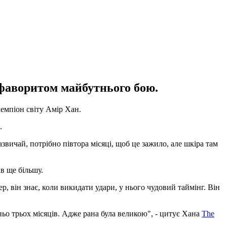
фаворитом майбутнього бою.
емпіон світу Амір Хан.
.
азвичай, потрібно півтора місяці, щоб це зажило, але шкіра там
ав ще більшу.
, він знає, коли викидати удари, у нього чудовий таймінг. Він
тньо трьох місяців. Адже рана була великою", - цитує Хана
The