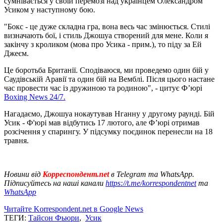
сумнівається у своїй перемозі над українцем Олександром
Усиком у наступному бою.
"Бокс - це дуже складна гра, вона весь час змінюється. Стилі
визначають бої, і стиль Джошуа створений для мене. Коли я
закінчу з кроликом (мова про Усика - прим.), то піду за Ей
Джеєм.
Це боротьба Британії. Сподіваюся, ми проведемо один бій у
Саудівській Аравії та один бій на Вемблі. Після цього настане
час провести час із дружиною та родиною", - цитує Ф’юрі
Boxing News 24/7.
Нагадаємо, Джошуа нокаутував Нганну у другому раунді. Бій
Усик - Ф'юрі мав відбутись 17 лютого, але Ф’юрі отримав
розсічення у спарингу. У підсумку поєдинок перенесли на 18
травня.
Новини від
Корреспондент.net
в Telegram та WhatsApp.
Підписуйтесь на наші канали
https://t.me/korrespondentnet
та
WhatsApp
Читайте Korrespondent.net в Google News
ТЕГИ:
Тайсон Фьюри
,
Усик