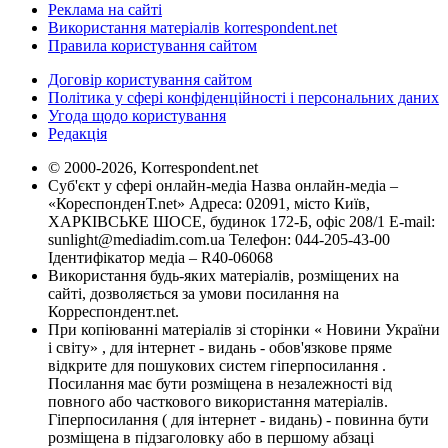
Реклама на сайті
Використання матеріалів korrespondent.net
Правила користування сайтом
Договір користування сайтом
Політика у сфері конфіденційності і персональних даних
Угода щодо користування
Редакція
© 2000-2026, Korrespondent.net
Суб'єкт у сфері онлайн-медіа Назва онлайн-медіа –
«КореспонденТ.net» Адреса: 02091, місто Київ,
ХАРКІВСЬКЕ ШОСЕ, будинок 172-Б, офіс 208/1 E-mail:
sunlight@mediadim.com.ua
Телефон: 044-205-43-00
Ідентифікатор медіа – R40-06068
Використання будь-яких матеріалів, розміщених на
сайті, дозволяється за умови посилання на
Корреспондент.net.
При копіюванні матеріалів зі сторінки « Новини України
і світу» , для інтернет - видань - обов'язкове пряме
відкрите для пошукових систем гіперпосилання .
Посилання має бути розміщена в незалежності від
повного або часткового використання матеріалів.
Гіперпосилання ( для інтернет - видань) - повинна бути
розміщена в підзаголовку або в першому абзаці