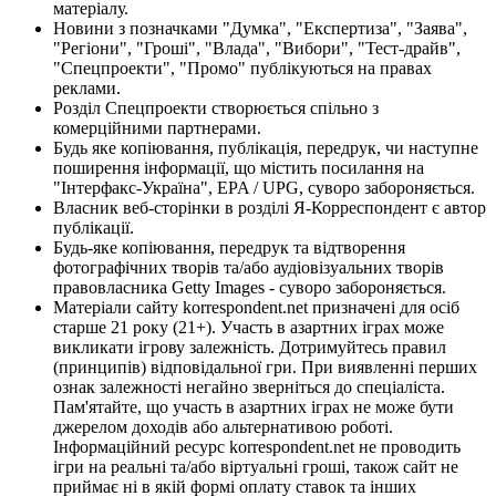
матеріалу.
Новини з позначками "Думка", "Експертиза", "Заява",
"Регіони", "Гроші", "Влада", "Вибори", "Тест-драйв",
"Спецпроекти", "Промо" публікуються на правах
реклами.
Розділ Спецпроекти створюється спільно з
комерційними партнерами.
Будь яке копіювання, публікація, передрук, чи наступне
поширення інформації, що містить посилання на
"Інтерфакс-Україна", EPA / UPG, суворо забороняється.
Власник веб-сторінки в розділі Я-Корреспондент є автор
публікації.
Будь-яке копіювання, передрук та відтворення
фотографічних творів та/або аудіовізуальних творів
правовласника Getty Images - суворо забороняється.
Матеріали сайту korrespondent.net призначені для осіб
старше 21 року (21+). Участь в азартних іграх може
викликати ігрову залежність. Дотримуйтесь правил
(принципів) відповідальної гри. При виявленні перших
ознак залежності негайно зверніться до спеціаліста.
Пам'ятайте, що участь в азартних іграх не може бути
джерелом доходів або альтернативою роботі.
Інформаційний ресурс korrespondent.net не проводить
ігри на реальні та/або віртуальні гроші, також сайт не
приймає ні в якій формі оплату ставок та інших