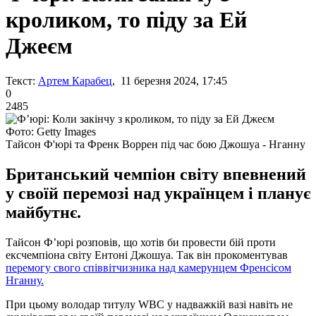
кроликом, то піду за Ей
Джеєм
Текст:
Артем Карабец
, 11 березня 2024, 17:45
0
2485
Фото: Getty Images
Тайсон Ф'юрі та Френк Воррен під час бою Джошуа - Нганну
Британський чемпіон світу впевнений
у своїй перемозі над українцем і планує
майбутнє.
Тайсон Ф’юрі розповів, що хотів би провести бій проти
ексчемпіона світу Ентоні Джошуа. Так він прокоментував
перемогу свого співвітчизника над камерунцем Френсісом
Нганну.
При цьому володар титулу WBC у надважкій вазі навіть не