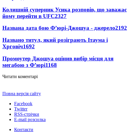
Колишній суперник Усика розповів, що заважає
йому перейти в UFC
2327
Названа дата бою Ф’юрі-Джошуа - джерело
2192
Названо титул, який розіграють Ітаума і
Хрговіч
1692
Промоутер Джошуа оцінив вибір місця для
мегабою з Ф’юрі
1168
Читати коментарі
Повна версія сайту
Facebook
Twitter
RSS-стрічки
E-mail розсилка
Контакти