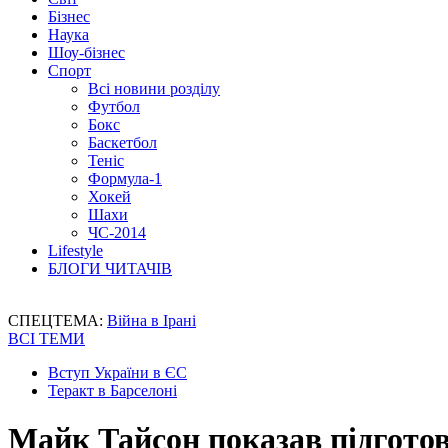
Бізнес
Наука
Шоу-бізнес
Спорт
Всі новини розділу
Футбол
Бокс
Баскетбол
Теніс
Формула-1
Хокей
Шахи
ЧС-2014
Lifestyle
БЛОГИ ЧИТАЧІВ
СПЕЦТЕМА:
Війна в Ірані
ВСІ ТЕМИ
Вступ України в ЄС
Теракт в Барселоні
Майк Тайсон показав підготов