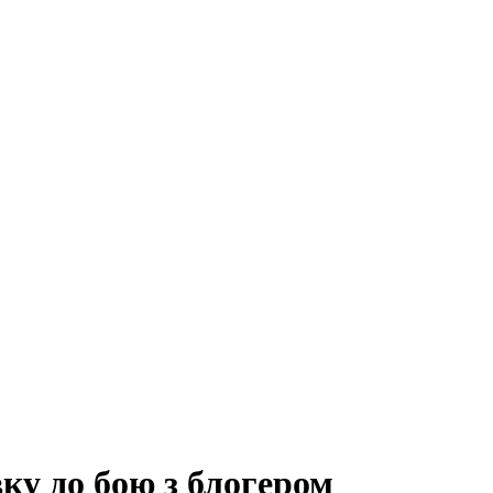
ку до бою з блогером