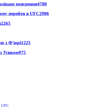
одіване пояснення
4780
йому перейти в UFC
2906
и
2265
ою з Ф’юрі
1225
 з Усиком
975
в UFC