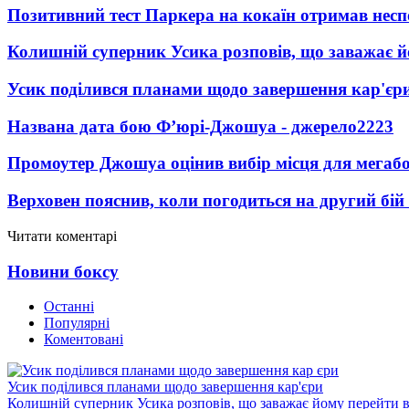
Позитивний тест Паркера на кокаїн отримав несп
Колишній суперник Усика розповів, що заважає 
Усик поділився планами щодо завершення кар'єр
Названа дата бою Ф’юрі-Джошуа - джерело
2223
Промоутер Джошуа оцінив вибір місця для мегаб
Верховен пояснив, коли погодиться на другий бій
Читати коментарі
Новини боксу
Останні
Популярні
Коментовані
Усик поділився планами щодо завершення кар'єри
Колишній суперник Усика розповів, що заважає йому перейти 