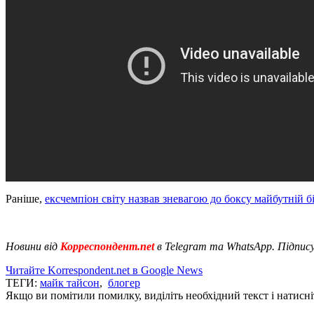
Раніше,
ексчемпіон світу назвав зневагою до боксу майбутній б
Новини від
Корреспондент.net
в Telegram та WhatsApp. Підпис
Читайте Korrespondent.net в Google News
ТЕГИ:
майк тайсон
,
блогер
Якщо ви помітили помилку, виділіть необхідний текст і натисніт