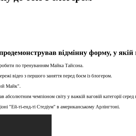
продемонстрував відмінну форму, у якій 
робити по тренуванням Майка Тайсона.
режі відео з першого заняття перед боєм із блогером.
ний Майк".
вав абсолютним чемпіоном світу у важкій ваговій категорії серед 
оні "Ей-ті-енд-ті Стедіум" в американському Арлінгтоні.