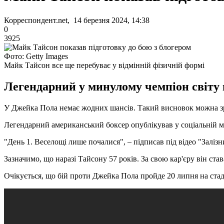
Корреспондент.net, 14 березня 2024, 14:38
0
3925
Фото: Getty Images
Майк Тайсон все ще перебуває у відмінній фізичній формі
Легендарний у минулому чемпіон світу 
У Джейка Пола немає жодних шансів. Такий висновок можна з
Легендарний американський боксер опублікував у соціальній ме
"День 1. Веселощі лише почалися", – підписав під відео "Заліз
Зазначимо, що наразі Тайсону 57 років. За свою кар'єру він ста
Очікується, що бій проти Джейка Пола пройде 20 липня на стаді