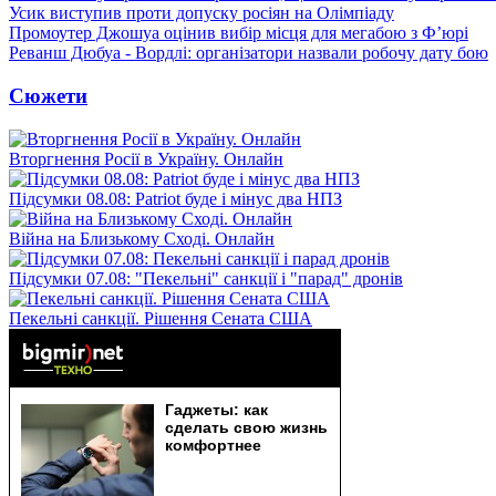
Усик виступив проти допуску росіян на Олімпіаду
Промоутер Джошуа оцінив вибір місця для мегабою з Ф’юрі
Реванш Дюбуа - Вордлі: організатори назвали робочу дату бою
Сюжети
Вторгнення Росії в Україну. Онлайн
Підсумки 08.08: Patriot буде і мінус два НПЗ
Війна на Близькому Сході. Онлайн
Підсумки 07.08: "Пекельні" санкції і "парад" дронів
Пекельні санкції. Рішення Сената США