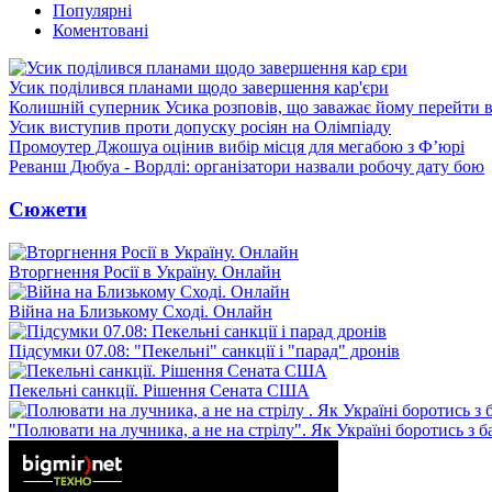
Популярні
Коментовані
Усик поділився планами щодо завершення кар'єри
Колишній суперник Усика розповів, що заважає йому перейти 
Усик виступив проти допуску росіян на Олімпіаду
Промоутер Джошуа оцінив вибір місця для мегабою з Ф’юрі
Реванш Дюбуа - Вордлі: організатори назвали робочу дату бою
Сюжети
Вторгнення Росії в Україну. Онлайн
Війна на Близькому Сході. Онлайн
Підсумки 07.08: "Пекельні" санкції і "парад" дронів
Пекельні санкції. Рішення Сената США
"Полювати на лучника, а не на стрілу". Як Україні боротись з 