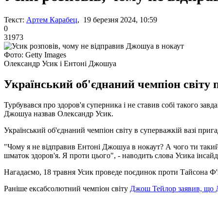
Текст:
Артем Карабец
, 19 березня 2024, 10:59
0
31973
Фото: Getty Images
Олександр Усик і Ентоні Джошуа
Український об'єднаний чемпіон світу п
Турбувався про здоров'я суперника і не ставив собі такого зав
Джошуа назвав Олександр Усик.
Український об'єднаний чемпіон світу в суперважкій вазі приг
"Чому я не відправив Ентоні Джошуа в нокаут? А чого ти такий
шматок здоров'я. Я проти цього", - наводить слова Усика інсай
Нагадаємо, 18 травня Усик проведе поєдинок проти Тайсона Ф'ю
Раніше ексабсолютний чемпіон світу
Джош Тейлор заявив, що Д