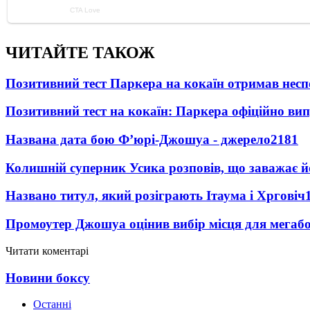
ЧИТАЙТЕ ТАКОЖ
Позитивний тест Паркера на кокаїн отримав несп
Позитивний тест на кокаїн: Паркера офіційно ви
Названа дата бою Ф’юрі-Джошуа - джерело
2181
Колишній суперник Усика розповів, що заважає 
Названо титул, який розіграють Ітаума і Хрговіч
Промоутер Джошуа оцінив вибір місця для мегаб
Читати коментарі
Новини боксу
Останні