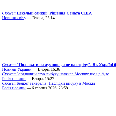
Сюжет
Пекельні санкції. Рішення Сената США
Новини світу
— Вчора, 23:14
Сюжет
"Полювати на лучника, а не на стрілу". Як Україні 
Новини України
— Вчора, 16:36
Сюжет
Загадковий звук вибуху налякав Москву: що це було
Росія новини
— Вчора, 15:27
Сюжет
Бенкет генералів. Наслідки вибуху в Москві
Росія новини
— 6 серпня 2026, 23:58