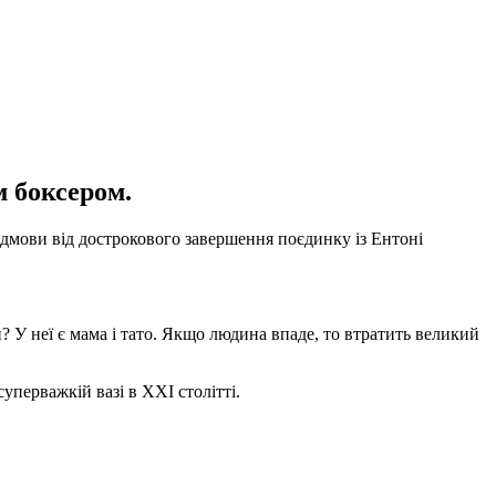
м боксером.
відмови від дострокового завершення поєдинку із Ентоні
 У неї є мама і тато. Якщо людина впаде, то втратить великий
уперважкій вазі в XXI столітті.