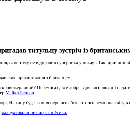
ригадав титульну зустріч із британськи
дання, саме тому не відправив суперника у нокаут. Такі причини 
адав своє протистояння з британцем.
 кровожерливий? Перемога є, все добре. Для чого людині падати?
дер
Майкл Бенсон
.
рі. На кону буде звання першого абсолютного чемпіона світу в с
жошуа ніколи не виграє в Усика.