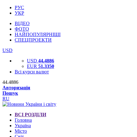
РУС
УКР
ВІДЕО
ФОТО
НАЙПОПУЛЯРНІШІ
СПЕЦПРОЕКТИ
USD
USD
44.4886
EUR
51.3350
Всі курси валют
44.4886
Авторизація
Пошук
RU
ВСІ РОЗДІЛИ
Головна
Україна
Місто
Світ