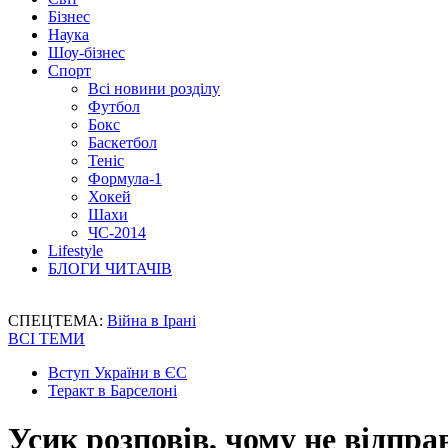
Бізнес
Наука
Шоу-бізнес
Спорт
Всі новини розділу
Футбол
Бокс
Баскетбол
Теніс
Формула-1
Хокей
Шахи
ЧС-2014
Lifestyle
БЛОГИ ЧИТАЧІВ
СПЕЦТЕМА:
Війна в Ірані
ВСІ ТЕМИ
Вступ України в ЄС
Теракт в Барселоні
Усик розповів, чому не відпр