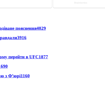
одіване пояснення
4029
правдали
3916
йому перейти в UFC
1877
1690
ою з Ф’юрі
1160