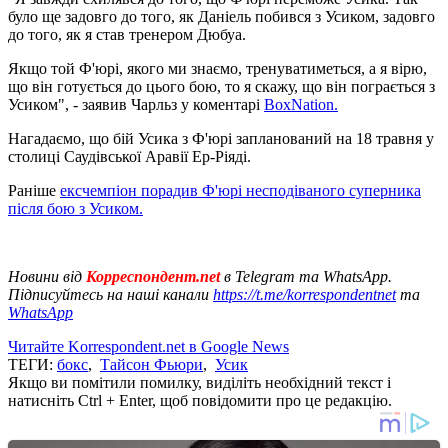
було ще задовго до того, як Даніель побився з Усиком, задовго
до того, як я став тренером Дюбуа.
Якщо той Ф'юрі, якого ми знаємо, тренуватиметься, а я вірю,
що він готується до цього бою, то я скажу, що він пограється з
Усиком", - заявив Чарльз у коментарі
BoxNation.
Нагадаємо, що бій Усика з Ф'юрі запланований на 18 травня у
столиці Саудівської Аравії Ер-Ріяді.
Раніше
ексчемпіон порадив Ф'юрі несподіваного суперника
після бою з Усиком.
Новини від
Корреспондент.net
в Telegram та WhatsApp.
Підписуйтесь на наші канали
https://t.me/korrespondentnet
та
WhatsApp
Читайте Korrespondent.net в Google News
ТЕГИ:
бокс
,
Тайсон Фьюри
,
Усик
Якщо ви помітили помилку, виділіть необхідний текст і
натисніть Ctrl + Enter, щоб повідомити про це редакцію.