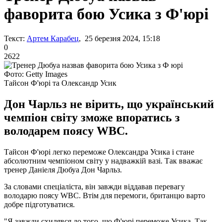
фаворита бою Усика з Ф'юрі
Текст:
Артем Карабец
, 25 березня 2024, 15:18
0
2622
Фото: Getty Images
Тайсон Ф'юрі та Олександр Усик
Дон Чарльз не вірить, що український
чемпіон світу зможе впоратись з
володарем поясу WBC.
Тайсон Ф'юрі легко переможе Олександра Усика і стане
абсолютним чемпіоном світу у надважкій вазі. Так вважає
тренер Даніеля Дюбуа Дон Чарльз.
За словами спеціаліста, він завжди віддавав перевагу
володарю поясу WBC. Втім для перемоги, британцю варто
добре підготуватися.
"Я завжди схилявся до того, що Ф'юрі переможе Усика. Так