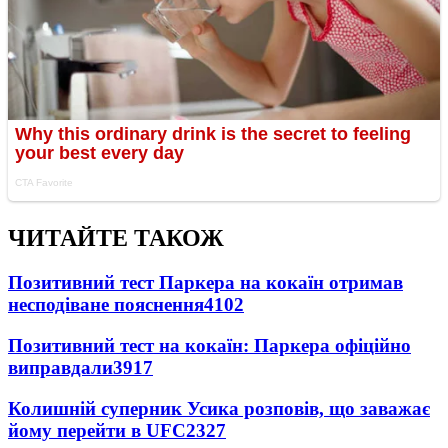
ЧИТАЙТЕ ТАКОЖ
Позитивний тест Паркера на кокаїн отримав
несподіване пояснення
4102
Позитивний тест на кокаїн: Паркера офіційно
виправдали
3917
Колишній суперник Усика розповів, що заважає
йому перейти в UFC
2327