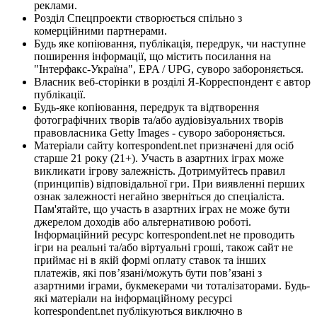
реклами.
Розділ Спецпроекти створюється спільно з
комерційними партнерами.
Будь яке копіювання, публікація, передрук, чи наступне
поширення інформації, що містить посилання на
"Інтерфакс-Україна", EPA / UPG, суворо забороняється.
Власник веб-сторінки в розділі Я-Корреспондент є автор
публікації.
Будь-яке копіювання, передрук та відтворення
фотографічних творів та/або аудіовізуальних творів
правовласника Getty Images - суворо забороняється.
Матеріали сайту korrespondent.net призначені для осіб
старше 21 року (21+). Участь в азартних іграх може
викликати ігрову залежність. Дотримуйтесь правил
(принципів) відповідальної гри. При виявленні перших
ознак залежності негайно зверніться до спеціаліста.
Пам'ятайте, що участь в азартних іграх не може бути
джерелом доходів або альтернативою роботі.
Інформаційний ресурс korrespondent.net не проводить
ігри на реальні та/або віртуальні гроші, також сайт не
приймає ні в якій формі оплату ставок та інших
платежів, які пов’язані/можуть бути пов’язані з
азартними іграми, букмекерами чи тоталізаторами. Будь-
які матеріали на інформаційному ресурсі
korrespondent.net публікуються виключно в