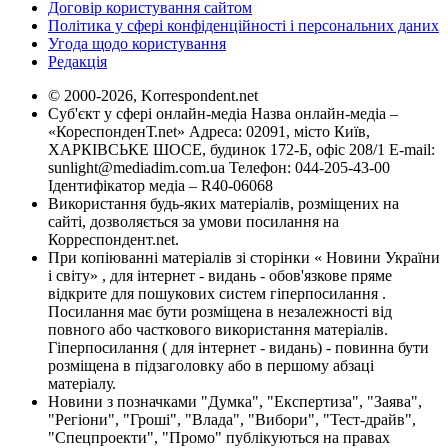
Договір користування сайтом
Політика у сфері конфіденційності і персональних даних
Угода щодо користування
Редакція
© 2000-2026, Korrespondent.net
Суб'єкт у сфері онлайн-медіа Назва онлайн-медіа –
«КореспонденТ.net» Адреса: 02091, місто Київ,
ХАРКІВСЬКЕ ШОСЕ, будинок 172-Б, офіс 208/1 E-mail:
sunlight@mediadim.com.ua
Телефон: 044-205-43-00
Ідентифікатор медіа – R40-06068
Використання будь-яких матеріалів, розміщених на
сайті, дозволяється за умови посилання на
Корреспондент.net.
При копіюванні матеріалів зі сторінки « Новини України
і світу» , для інтернет - видань - обов'язкове пряме
відкрите для пошукових систем гіперпосилання .
Посилання має бути розміщена в незалежності від
повного або часткового використання матеріалів.
Гіперпосилання ( для інтернет - видань) - повинна бути
розміщена в підзаголовку або в першому абзаці
матеріалу.
Новини з позначками "Думка", "Експертиза", "Заява",
"Регіони", "Гроші", "Влада", "Вибори", "Тест-драйв",
"Спецпроекти", "Промо" публікуються на правах