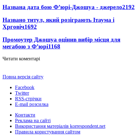
Названа дата бою Ф’юрі-Джошуа - джерело
2192
Названо титул, який розіграють Ітаума і
Хрговіч
1692
Промоутер Джошуа оцінив вибір місця для
мегабою з Ф’юрі
1168
Читати коментарі
Повна версія сайту
Facebook
Twitter
RSS-стрічки
E-mail розсилка
Контакти
Реклама на сайті
Використання матеріалів korrespondent.net
Правила користування сайтом