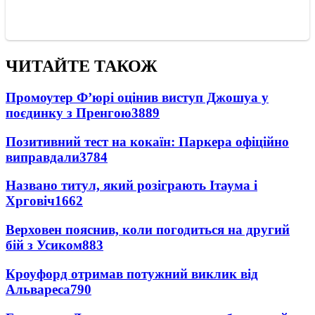
ЧИТАЙТЕ ТАКОЖ
Промоутер Ф’юрі оцінив виступ Джошуа у
поєдинку з Пренгою
3889
Позитивний тест на кокаїн: Паркера офіційно
виправдали
3784
Названо титул, який розіграють Ітаума і
Хрговіч
1662
Верховен пояснив, коли погодиться на другий
бій з Усиком
883
Кроуфорд отримав потужний виклик від
Альвареса
790