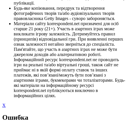
публікації.
Будь-яке копіювання, передрук та відтворення
фотографічних творів та/або аудіовізуальних творів
правовласника Getty Images - суворо забороняється.
Матеріали сайту korrespondent.net призначені для осіб
старше 21 року (21+). Участь в азартних іграх може
викликати ігрову залежність. Дотримуйтесь правил
(принципів) відповідальної гри. При виявленні перших
ознак залежності негайно зверніться до спеціаліста.
Пам'ятайте, що участь в азартних іграх не може бути
джерелом доходів або альтернативою роботі.
Інформаційний ресурс korrespondent.net не проводить
ігри на реальні та/або віртуальні гроші, також сайт не
приймає ні в якій формі оплату ставок та інших
платежів, які пов’язані/можуть бути пов’язані з
азартними іграми, букмекерами чи тоталізаторами. Будь-
які матеріали на інформаційному ресурсі
korrespondent.net публікуються виключно в
інформаційних цілях.
X
Ошибка