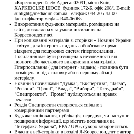
«КореспонденТ.net» Адреса: 02091, місто Київ,
ХАРКІВСЬКЕ ШОСЕ, будинок 172-Б, офіс 208/1 E-mail:
sunlight@mediadim.com.ua
Телефон: 044-205-43-00
Ідентифікатор медіа – R40-06068
Використання будь-яких матеріалів, розміщених на
сайті, дозволяється за умови посилання на
Корреспондент.net.
При копіюванні матеріалів зі сторінки « Новини України
і світу» , для інтернет - видань - обов'язкове пряме
відкрите для пошукових систем гіперпосилання .
Посилання має бути розміщена в незалежності від
повного або часткового використання матеріалів.
Гіперпосилання ( для інтернет - видань) - повинна бути
розміщена в підзаголовку або в першому абзаці
матеріалу.
Новини з позначками "Думка", "Експертиза", "Заява",
"Регіони", "Гроші", "Влада", "Вибори", "Тест-драйв",
"Спецпроекти", "Промо" публікуються на правах
реклами.
Розділ Спецпроекти створюється спільно з
комерційними партнерами.
Будь яке копіювання, публікація, передрук, чи наступне
поширення інформації, що містить посилання на
"Інтерфакс-Україна", EPA / UPG, суворо забороняється.
Власник веб-сторінки в розділі Я-Корреспондент є автор