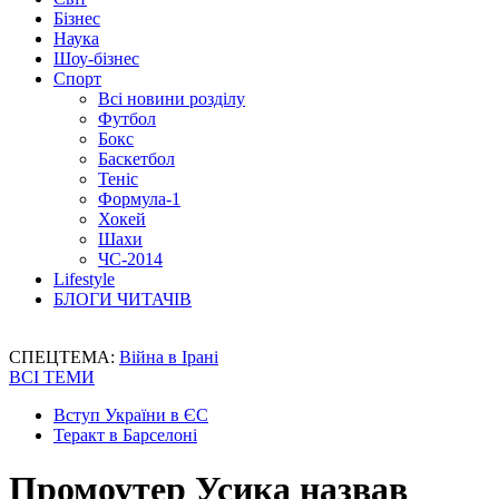
Бізнес
Наука
Шоу-бізнес
Спорт
Всі новини розділу
Футбол
Бокс
Баскетбол
Теніс
Формула-1
Хокей
Шахи
ЧС-2014
Lifestyle
БЛОГИ ЧИТАЧІВ
СПЕЦТЕМА:
Війна в Ірані
ВСІ ТЕМИ
Вступ України в ЄС
Теракт в Барселоні
Промоутер Усика назвав