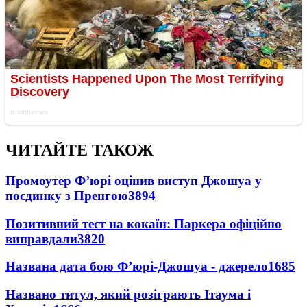
ЧИТАЙТЕ ТАКОЖ
Промоутер Ф’юрі оцінив виступ Джошуа у
поєдинку з Пренгою
3894
Позитивний тест на кокаїн: Паркера офіційно
виправдали
3820
Названа дата бою Ф’юрі-Джошуа - джерело
1685
Названо титул, який розіграють Ітаума і