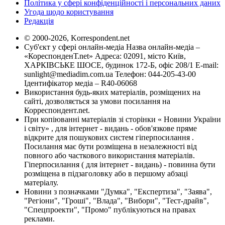
Політика у сфері конфіденційності і персональних даних
Угода щодо користування
Редакція
© 2000-2026, Korrespondent.net
Суб'єкт у сфері онлайн-медіа Назва онлайн-медіа –
«КореспонденТ.net» Адреса: 02091, місто Київ,
ХАРКІВСЬКЕ ШОСЕ, будинок 172-Б, офіс 208/1 E-mail:
sunlight@mediadim.com.ua
Телефон: 044-205-43-00
Ідентифікатор медіа – R40-06068
Використання будь-яких матеріалів, розміщених на
сайті, дозволяється за умови посилання на
Корреспондент.net.
При копіюванні матеріалів зі сторінки « Новини України
і світу» , для інтернет - видань - обов'язкове пряме
відкрите для пошукових систем гіперпосилання .
Посилання має бути розміщена в незалежності від
повного або часткового використання матеріалів.
Гіперпосилання ( для інтернет - видань) - повинна бути
розміщена в підзаголовку або в першому абзаці
матеріалу.
Новини з позначками "Думка", "Експертиза", "Заява",
"Регіони", "Гроші", "Влада", "Вибори", "Тест-драйв",
"Спецпроекти", "Промо" публікуються на правах
реклами.