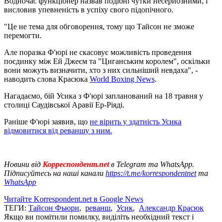
Водночас функціонер назвав подібні чутки несерйозними, і
висловив упевненість в успіху свого підопічного.
"Це не тема для обговорення, тому що Тайсон не зможе
перемогти.
Але поразка Ф'юрі не скасовує можливість проведення
поєдинку між Ей Джеєм та "Циганським королем", оскільки
вони можуть визначити, хто з них сильніший невдаха", -
наводить слова Красюка
World Boxing News
.
Нагадаємо, бій Усика з Ф'юрі запланований на 18 травня у
столиці Саудівської Аравії Ер-Ріяді.
Раніше Ф'юрі заявив, що
не вірить у здатність Усика
відмовитися від реваншу з ним.
Новини від
Корреспондент.net
в Telegram та WhatsApp.
Підписуйтесь на наші канали
https://t.me/korrespondentnet
та
WhatsApp
Читайте Korrespondent.net в Google News
ТЕГИ:
Тайсон Фьюри
,
реванш
,
Усик
,
Александр Красюк
Якщо ви помітили помилку, виділіть необхідний текст і