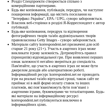
Розділ Спецпроекти створюється спільно з
комерційними партнерами.
Будь яке копіювання, публікація, передрук, чи наступне
поширення інформації, що містить посилання на
"Інтерфакс-Україна", EPA / UPG, суворо забороняється.
Власник веб-сторінки в розділі Я-Корреспондент є автор
публікації.
Будь-яке копіювання, передрук та відтворення
фотографічних творів та/або аудіовізуальних творів
правовласника Getty Images - суворо забороняється.
Матеріали сайту korrespondent.net призначені для осіб
старше 21 року (21+). Участь в азартних іграх може
викликати ігрову залежність. Дотримуйтесь правил
(принципів) відповідальної гри. При виявленні перших
ознак залежності негайно зверніться до спеціаліста.
Пам'ятайте, що участь в азартних іграх не може бути
джерелом доходів або альтернативою роботі.
Інформаційний ресурс korrespondent.net не проводить
ігри на реальні та/або віртуальні гроші, також сайт не
приймає ні в якій формі оплату ставок та інших
платежів, які пов’язані/можуть бути пов’язані з
азартними іграми, букмекерами чи тоталізаторами. Будь-
які матеріали на інформаційному ресурсі
korrespondent.net публікуються виключно в
інформаційних цілях.