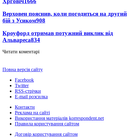
Хрговіч
1666
Верховен пояснив, коли погодиться на другий
бій з Усиком
908
Кроуфорд отримав потужний виклик від
Альвареса
834
Читати коментарі
Повна версія сайту
Facebook
Twitter
RSS-стрічки
E-mail розсилка
Контакти
Реклама на сайті
Використання матеріалів korrespondent.net
Правила користування сайтом
Договір користування сайтом