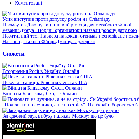
Коментовані
Усик виступив проти допуску росіян на Олімпіаду
Промоутер Джошуа оцінив вибір місця для мегабою з Ф’юрі
Реванш Дюбуа - Вордлі: організатори назвали робочу дату бою
Позитивний тест Паркера на кокаїн отримав несподіване пояс
Названа дата бою Ф’юрі-Джошуа - джерело
Сюжети
Вторгнення Росії в Україну. Онлайн
Пекельні санкції. Рішення Сената США
Війна на Близькому Сході. Онлайн
"Полювати на лучника, а не на стрілу". Як Україні боротись з 
Загадковий звук вибуху налякав Москву: що це було