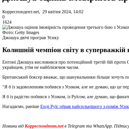
Корреспондент.net, 29 квітня 2024, 14:02
0
1624
Фото: Getty Images
Джошуа двічі програв Усику
Колишній чемпіон світу в суперважкій в
Ентоні Джошуа висловився про потенційний третій бій проти Оле
українцем, утім не найближчим часом.
Британський боксер вважає, що шанувальники більше хочуть п
"Я б із задоволенням побився з Усиком, але не думаю, що це п
Я б із радістю побився з Усиком, із Руїсом, але думаю, що фан
Нагадаємо, раніше
Енді Руїс обрав найсильнішого з-поміж Усик
Новини від
Корреспондент.net
в Telegram та WhatsApp. Підпис