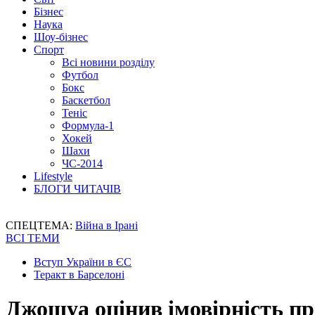
Бізнес
Наука
Шоу-бізнес
Спорт
Всі новини розділу
Футбол
Бокс
Баскетбол
Теніс
Формула-1
Хокей
Шахи
ЧС-2014
Lifestyle
БЛОГИ ЧИТАЧІВ
СПЕЦТЕМА:
Війна в Ірані
ВСІ ТЕМИ
Вступ України в ЄС
Теракт в Барселоні
Джошуа оцінив імовірність пр