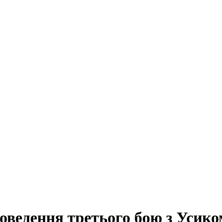
оведення третього бою з Усико