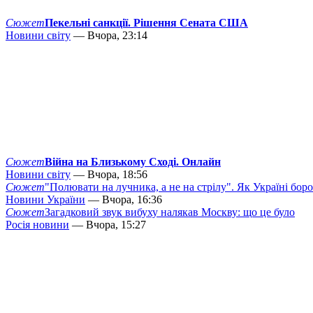
Сюжет
Пекельні санкції. Рішення Сената США
Новини світу
— Вчора, 23:14
Сюжет
Війна на Близькому Сході. Онлайн
Новини світу
— Вчора, 18:56
Сюжет
"Полювати на лучника, а не на стрілу". Як Україні бор
Новини України
— Вчора, 16:36
Сюжет
Загадковий звук вибуху налякав Москву: що це було
Росія новини
— Вчора, 15:27