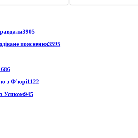
правдали
3905
одіване пояснення
3595
1686
ою з Ф’юрі
1122
 з Усиком
945