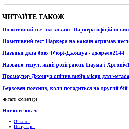
ЧИТАЙТЕ ТАКОЖ
Позитивний тест на кокаїн: Паркера офіційно ви
Позитивний тест Паркера на кокаїн отримав несп
Названа дата бою Ф’юрі-Джошуа - джерело
2144
Названо титул, який розіграють Ітаума і Хрговіч
Промоутер Джошуа оцінив вибір місця для мегаб
Верховен пояснив, коли погодиться на другий бій
Читати коментарі
Новини боксу
Останні
Популярні