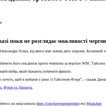
азі поки не розглядає можливості чергов
ксандра Усика, від якого вже зазнав двох поразок. Колишній чем
обачити його поєдинок проти чемпіона за версією WBC Тайсона 
ерший вибір, який бажають побачити фанати.
ати хочуть, щоб я вийшов у ринг із Тайсоном Ф'юрі", - сказав Джо
а, Ф'юрі та Джошуа.
уйтесь на наші канали
https://t.me/korrespondentnet
та
WhatsApp