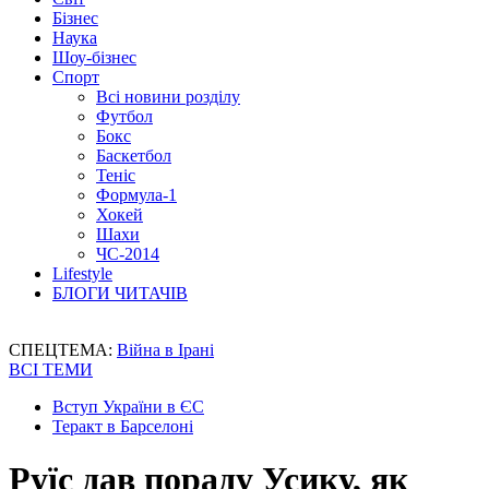
Бізнес
Наука
Шоу-бізнес
Спорт
Всі новини розділу
Футбол
Бокс
Баскетбол
Теніс
Формула-1
Хокей
Шахи
ЧС-2014
Lifestyle
БЛОГИ ЧИТАЧІВ
СПЕЦТЕМА:
Війна в Ірані
ВСІ ТЕМИ
Вступ України в ЄС
Теракт в Барселоні
Руїс дав пораду Усику, як