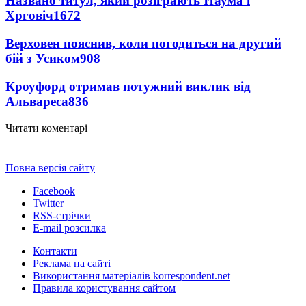
Названо титул, який розіграють Ітаума і
Хрговіч
1672
Верховен пояснив, коли погодиться на другий
бій з Усиком
908
Кроуфорд отримав потужний виклик від
Альвареса
836
Читати коментарі
Повна версія сайту
Facebook
Twitter
RSS-стрічки
E-mail розсилка
Контакти
Реклама на сайті
Використання матеріалів korrespondent.net
Правила користування сайтом