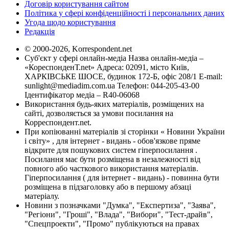
Договір користування сайтом
Політика у сфері конфіденційності і персональних даних
Угода щодо користування
Редакція
© 2000-2026, Korrespondent.net
Суб'єкт у сфері онлайн-медіа Назва онлайн-медіа –
«КореспонденТ.net» Адреса: 02091, місто Київ,
ХАРКІВСЬКЕ ШОСЕ, будинок 172-Б, офіс 208/1 E-mail:
sunlight@mediadim.com.ua
Телефон: 044-205-43-00
Ідентифікатор медіа – R40-06068
Використання будь-яких матеріалів, розміщених на
сайті, дозволяється за умови посилання на
Корреспондент.net.
При копіюванні матеріалів зі сторінки « Новини України
і світу» , для інтернет - видань - обов'язкове пряме
відкрите для пошукових систем гіперпосилання .
Посилання має бути розміщена в незалежності від
повного або часткового використання матеріалів.
Гіперпосилання ( для інтернет - видань) - повинна бути
розміщена в підзаголовку або в першому абзаці
матеріалу.
Новини з позначками "Думка", "Експертиза", "Заява",
"Регіони", "Гроші", "Влада", "Вибори", "Тест-драйв",
"Спецпроекти", "Промо" публікуються на правах