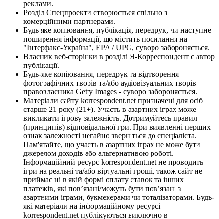
реклами.
Розділ Спецпроекти створюється спільно з
комерційними партнерами.
Будь яке копіювання, публікація, передрук, чи наступне
поширення інформації, що містить посилання на
"Інтерфакс-Україна", EPA / UPG, суворо забороняється.
Власник веб-сторінки в розділі Я-Корреспондент є автор
публікації.
Будь-яке копіювання, передрук та відтворення
фотографічних творів та/або аудіовізуальних творів
правовласника Getty Images - суворо забороняється.
Матеріали сайту korrespondent.net призначені для осіб
старше 21 року (21+). Участь в азартних іграх може
викликати ігрову залежність. Дотримуйтесь правил
(принципів) відповідальної гри. При виявленні перших
ознак залежності негайно зверніться до спеціаліста.
Пам'ятайте, що участь в азартних іграх не може бути
джерелом доходів або альтернативою роботі.
Інформаційний ресурс korrespondent.net не проводить
ігри на реальні та/або віртуальні гроші, також сайт не
приймає ні в якій формі оплату ставок та інших
платежів, які пов’язані/можуть бути пов’язані з
азартними іграми, букмекерами чи тоталізаторами. Будь-
які матеріали на інформаційному ресурсі
korrespondent.net публікуються виключно в