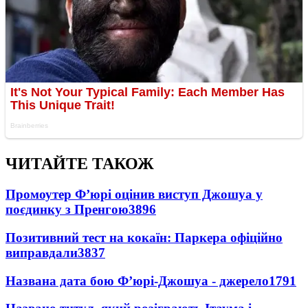
ЧИТАЙТЕ ТАКОЖ
Промоутер Ф’юрі оцінив виступ Джошуа у
поєдинку з Пренгою
3896
Позитивний тест на кокаїн: Паркера офіційно
виправдали
3837
Названа дата бою Ф’юрі-Джошуа - джерело
1791