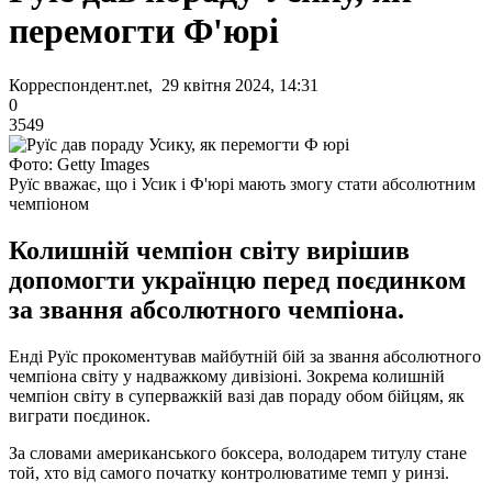
перемогти Ф'юрі
Корреспондент.net, 29 квітня 2024, 14:31
0
3549
Фото: Getty Images
Руїс вважає, що і Усик і Ф'юрі мають змогу стати абсолютним
чемпіоном
Колишній чемпіон світу вирішив
допомогти українцю перед поєдинком
за звання абсолютного чемпіона.
Енді Руїс прокоментував майбутній бій за звання абсолютного
чемпіона світу у надважкому дивізіоні. Зокрема колишній
чемпіон світу в суперважкій вазі дав пораду обом бійцям, як
виграти поєдинок.
За словами американського боксера, володарем титулу стане
той, хто від самого початку контролюватиме темп у ринзі.