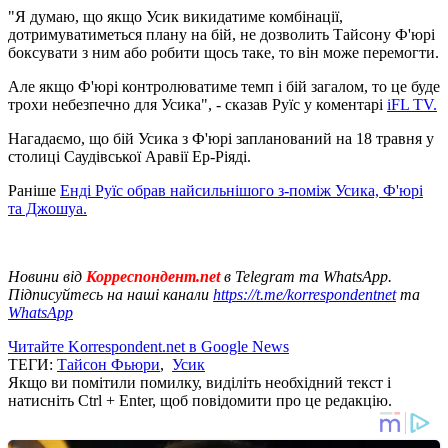
"Я думаю, що якщо Усик викидатиме комбінації,
дотримуватиметься плану на бій, не дозволить Тайсону Ф'юрі
боксувати з ним або робити щось таке, то він може перемогти.
Але якщо Ф'юрі контролюватиме темп і бій загалом, то це буде
трохи небезпечно для Усика", - сказав Руїс у коментарі
iFL TV.
Нагадаємо, що бій Усика з Ф'юрі запланований на 18 травня у
столиці Саудівської Аравії Ер-Ріяді.
Раніше
Енді Руїс обрав найсильнішого з-поміж Усика, Ф'юрі
та Джошуа.
Новини від
Корреспондент.net
в Telegram та WhatsApp.
Підписуйтесь на наші канали
https://t.me/korrespondentnet
та
WhatsApp
Читайте Korrespondent.net в Google News
ТЕГИ:
Тайсон Фьюри
,
Усик
Якщо ви помітили помилку, виділіть необхідний текст і
натисніть Ctrl + Enter, щоб повідомити про це редакцію.