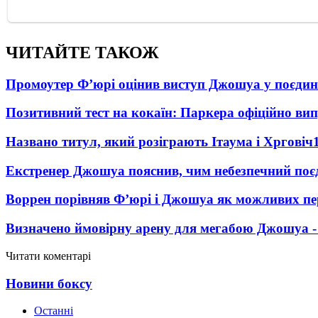
ЧИТАЙТЕ ТАКОЖ
Промоутер Ф’юрі оцінив виступ Джошуа у поєди
Позитивний тест на кокаїн: Паркера офіційно ви
Названо титул, який розіграють Ітаума і Хрговіч
Екстренер Джошуа пояснив, чим небезпечний поє
Воррен порівняв Ф’юрі і Джошуа як можливих пе
Визначено ймовірну арену для мегабою Джошуа -
Читати коментарі
Новини боксу
Останні