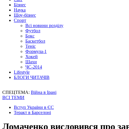
Бізнес
Наука
Шоу-бізнес
Спорт
Всі новини розділу
Футбол
Бокс
Баскетбол
Теніс
Формула-1
Хокей
Шахи
ЧС-2014
Lifestyle
БЛОГИ ЧИТАЧІВ
СПЕЦТЕМА:
Війна в Ірані
ВСІ ТЕМИ
Вступ України в ЄС
Теракт в Барселоні
Ломаченко висловився про за