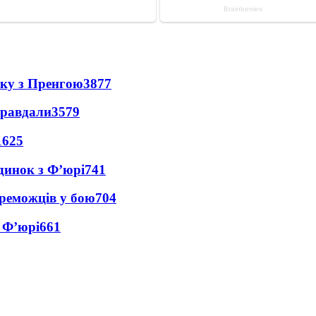
нку з Пренгою
3877
правдали
3579
1625
динок з Ф’юрі
741
реможців у бою
704
 Ф’юрі
661