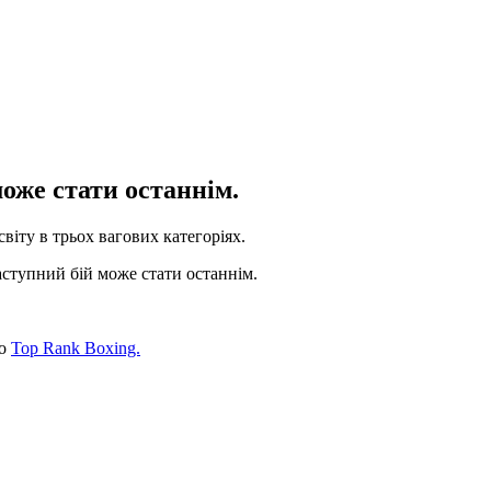
оже стати останнім.
віту в трьох вагових категоріях.
аступний бій може стати останнім.
ко
Top Rank Boxing.