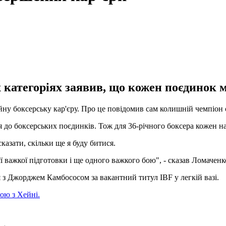
 категоріях заявив, що кожен поєдинок м
ну боксерську кар'єру. Про це повідомив сам колишній чемпіон с
я до боксерських поєдинків. Тож для 36-річного боксера кожен н
казати, скільки ще я буду битися.
єї важкої підготовки і ще одного важкого бою", - сказав Ломачен
 з Джорджем Камбососом за вакантний титул IBF у легкій вазі.
ою з Хейні.