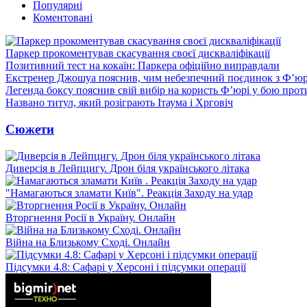
Популярні
Коментовані
Паркер прокоментував скасування своєї дискваліфікації
Позитивний тест на кокаїн: Паркера офіційно виправдали
Екстренер Джошуа пояснив, чим небезпечний поєдинок з Ф’юр
Легенда боксу пояснив свій вибір на користь Ф’юрі у бою про
Названо титул, який розіграють Ітаума і Хрговіч
Сюжети
Диверсія в Лейпцигу. Дрон біля українського літака
"Намагаються зламати Київ". Реакція Заходу на удар
Вторгнення Росії в Україну. Онлайн
Війна на Близькому Сході. Онлайн
Підсумки 4.8: Сафарі у Херсоні і підсумки операції