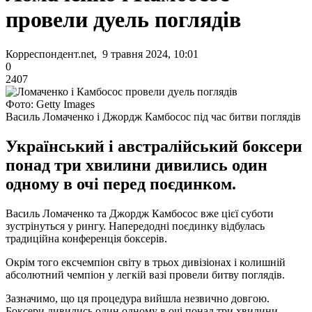
провели дуель поглядів
Корреспондент.net, 9 травня 2024, 10:01
0
2407
Фото: Getty Images
Василь Ломаченко і Джордж Камбосос під час битви поглядів
Український і австралійський боксери
понад три хвилини дивились один
одному в очі перед поєдинком.
Василь Ломаченко та Джордж Камбосос вже цієї суботи
зустрінуться у рингу. Напередодні поєдинку відбулась
традиційна конференція боксерів.
Окрім того ексчемпіон світу в трьох дивізіонах і колишній
абсолютний чемпіон у легкій вазі провели битву поглядів.
Зазначимо, що ця процедура вийшла незвично довгою.
Боксери дивились один одному в очі понад три хвилини.