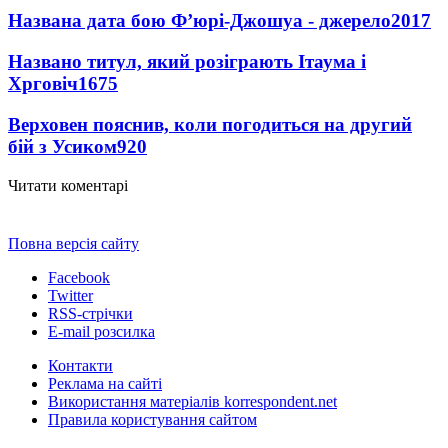
Названа дата бою Ф’юрі-Джошуа - джерело
2017
Названо титул, який розіграють Ітаума і
Хрговіч
1675
Верховен пояснив, коли погодиться на другий
бій з Усиком
920
Читати коментарі
Повна версія сайту
Facebook
Twitter
RSS-стрічки
E-mail розсилка
Контакти
Реклама на сайті
Використання матеріалів korrespondent.net
Правила користування сайтом