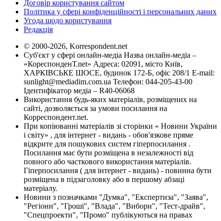
Договір користування сайтом
Політика у сфері конфіденційності і персональних даних
Угода щодо користування
Редакція
© 2000-2026, Korrespondent.net
Суб'єкт у сфері онлайн-медіа Назва онлайн-медіа –
«КореспонденТ.net» Адреса: 02091, місто Київ,
ХАРКІВСЬКЕ ШОСЕ, будинок 172-Б, офіс 208/1 E-mail:
sunlight@mediadim.com.ua
Телефон: 044-205-43-00
Ідентифікатор медіа – R40-06068
Використання будь-яких матеріалів, розміщених на
сайті, дозволяється за умови посилання на
Корреспондент.net.
При копіюванні матеріалів зі сторінки « Новини України
і світу» , для інтернет - видань - обов'язкове пряме
відкрите для пошукових систем гіперпосилання .
Посилання має бути розміщена в незалежності від
повного або часткового використання матеріалів.
Гіперпосилання ( для інтернет - видань) - повинна бути
розміщена в підзаголовку або в першому абзаці
матеріалу.
Новини з позначками "Думка", "Експертиза", "Заява",
"Регіони", "Гроші", "Влада", "Вибори", "Тест-драйв",
"Спецпроекти", "Промо" публікуються на правах