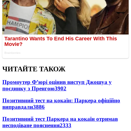
ЧИТАЙТЕ ТАКОЖ
Промоутер Ф’юрі оцінив виступ Джошуа у
поєдинку з Пренгою
3902
Позитивний тест на кокаїн: Паркера офіційно
виправдали
3886
Позитивний тест Паркера на кокаїн отримав
несподіване пояснення
2333