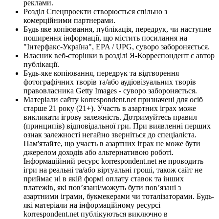
реклами.
Розділ Спецпроекти створюється спільно з
комерційними партнерами.
Будь яке копіювання, публікація, передрук, чи наступне
поширення інформації, що містить посилання на
"Інтерфакс-Україна", EPA / UPG, суворо забороняється.
Власник веб-сторінки в розділі Я-Корреспондент є автор
публікації.
Будь-яке копіювання, передрук та відтворення
фотографічних творів та/або аудіовізуальних творів
правовласника Getty Images - суворо забороняється.
Матеріали сайту korrespondent.net призначені для осіб
старше 21 року (21+). Участь в азартних іграх може
викликати ігрову залежність. Дотримуйтесь правил
(принципів) відповідальної гри. При виявленні перших
ознак залежності негайно зверніться до спеціаліста.
Пам'ятайте, що участь в азартних іграх не може бути
джерелом доходів або альтернативою роботі.
Інформаційний ресурс korrespondent.net не проводить
ігри на реальні та/або віртуальні гроші, також сайт не
приймає ні в якій формі оплату ставок та інших
платежів, які пов’язані/можуть бути пов’язані з
азартними іграми, букмекерами чи тоталізаторами. Будь-
які матеріали на інформаційному ресурсі
korrespondent.net публікуються виключно в