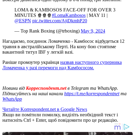
LOMA & KAMBOSOS FACE-OFF FOR OVER 3
MINUTES 🍿🍿🍿
#LomaKambosos
| MAY 11 |
@ESPN
pic.twitter.com/AjiDkmhP20
— Top Rank Boxing (@trboxing)
May 9, 2024
Нагадаємо, поєдинок Ломаченко - Камбосос відбудеться 12
травня в австралійському Перті. На кону бою стоятиме
вакантний титул IBF у легкій вазі.
Раніше промоутер українця
назвав наступного суперника
Ломаченка у разі перемоги над Камбососом.
Новини від
Корреспондент.net
в Telegram та WhatsApp.
Підписуйтесь на наші канали
https://t.me/korrespondentnet
та
WhatsApp
Читайте Korrespondent.net в Google News
Якщо ви помітили помилку, виділіть необхідний текст і
натисніть Ctrl + Enter, щоб повідомити про це редакцію.