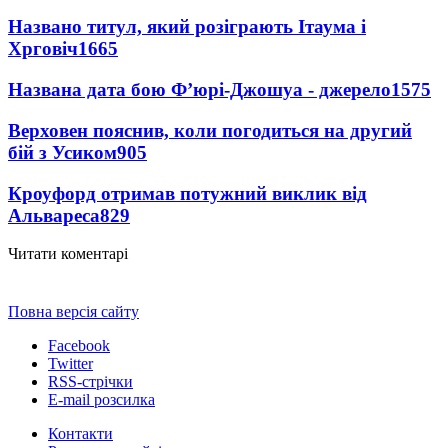
Названо титул, який розіграють Ітаума і
Хрговіч
1665
Названа дата бою Ф’юрі-Джошуа - джерело
1575
Верховен пояснив, коли погодиться на другий
бій з Усиком
905
Кроуфорд отримав потужний виклик від
Альвареса
829
Читати коментарі
Повна версія сайту
Facebook
Twitter
RSS-стрічки
E-mail розсилка
Контакти