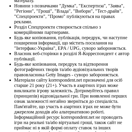
матеріалу.
Новини з позначками "Думка", "Експертиза", "Заява",
"Регіони", "Гроші", "Влада", "Вибори", "Тест-драйв",
"Спецпроекти", "Промо" публікуються на правах
реклами.
Розділ Спецпроекти створюється спільно з
комерційними партнерами.
Будь яке копіювання, публікація, передрук, чи наступне
поширення інформації, що містить посилання на
"Інтерфакс-Україна", EPA / UPG, суворо забороняється.
Власник веб-сторінки в розділі Я-Корреспондент є автор
публікації.
Будь-яке копіювання, передрук та відтворення
фотографічних творів та/або аудіовізуальних творів
правовласника Getty Images - суворо забороняється.
Матеріали сайту korrespondent.net призначені для осіб
старше 21 року (21+). Участь в азартних іграх може
викликати ігрову залежність. Дотримуйтесь правил
(принципів) відповідальної гри. При виявленні перших
ознак залежності негайно зверніться до спеціаліста.
Пам'ятайте, що участь в азартних іграх не може бути
джерелом доходів або альтернативою роботі.
Інформаційний ресурс korrespondent.net не проводить
ігри на реальні та/або віртуальні гроші, також сайт не
приймає ні в якій формі оплату ставок та інших