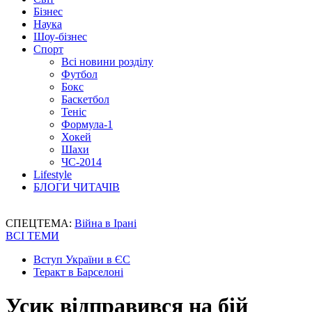
Бізнес
Наука
Шоу-бізнес
Спорт
Всі новини розділу
Футбол
Бокс
Баскетбол
Теніс
Формула-1
Хокей
Шахи
ЧС-2014
Lifestyle
БЛОГИ ЧИТАЧІВ
СПЕЦТЕМА:
Війна в Ірані
ВСІ ТЕМИ
Вступ України в ЄС
Теракт в Барселоні
Усик відправився на бій