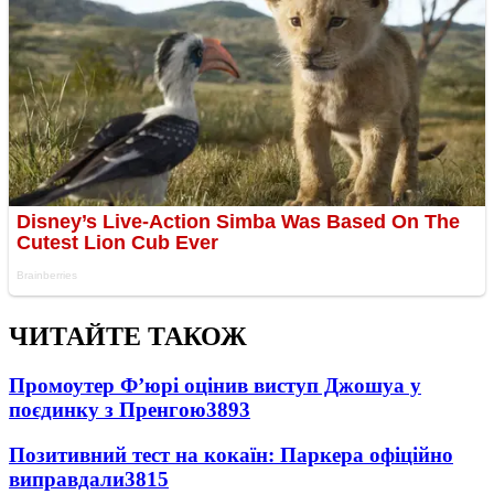
ЧИТАЙТЕ ТАКОЖ
Промоутер Ф’юрі оцінив виступ Джошуа у
поєдинку з Пренгою
3893
Позитивний тест на кокаїн: Паркера офіційно
виправдали
3815