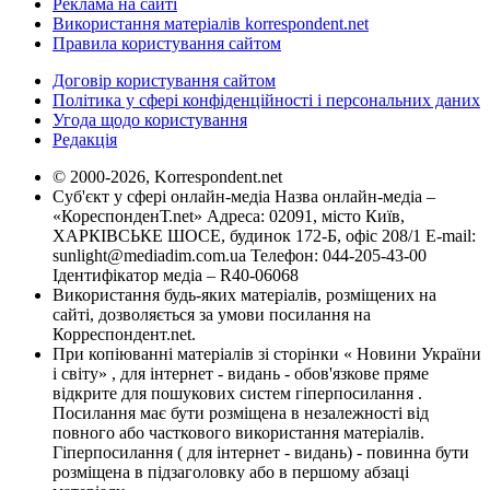
Реклама на сайті
Використання матеріалів korrespondent.net
Правила користування сайтом
Договір користування сайтом
Політика у сфері конфіденційності і персональних даних
Угода щодо користування
Редакція
© 2000-2026, Korrespondent.net
Суб'єкт у сфері онлайн-медіа Назва онлайн-медіа –
«КореспонденТ.net» Адреса: 02091, місто Київ,
ХАРКІВСЬКЕ ШОСЕ, будинок 172-Б, офіс 208/1 E-mail:
sunlight@mediadim.com.ua
Телефон: 044-205-43-00
Ідентифікатор медіа – R40-06068
Використання будь-яких матеріалів, розміщених на
сайті, дозволяється за умови посилання на
Корреспондент.net.
При копіюванні матеріалів зі сторінки « Новини України
і світу» , для інтернет - видань - обов'язкове пряме
відкрите для пошукових систем гіперпосилання .
Посилання має бути розміщена в незалежності від
повного або часткового використання матеріалів.
Гіперпосилання ( для інтернет - видань) - повинна бути
розміщена в підзаголовку або в першому абзаці